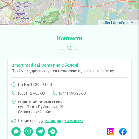
Leaflet
|
OpenStreetMap
Контакти
Smart Medical Center на Оболоні
Приймає дорослих і дітей незалежно від світла та зв'язку
Пн-Нд 07:30 - 21:00
(067) 127-03-03
(044) 490-25-03
станція метро «Мінська»
вул. Левка Лук'яненка, 19
Оболонський район
Схеми проїзду:
на метро
/
на машині
Чат
Viber
Telegram
Messenger
Instagram
Facebook