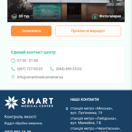
3D тур
Фотогалерея
Записатися
Прокласти маршрут
Єдиний контакт-центр
07:30 - 21:00
(067) 127-03-03
(044) 490-25-03
info@smartmedicalcenter.ua
НАШІ КОНТАКТИ
станція метро «Мінська»,
вул. Лук'яненка, 19
Контроль якості
станція метро «Либідська»,
вул. Маккейна, 7-Б
Відділ обробки звернень
станція метро «Чернігівська»,
(067) 802-16-56