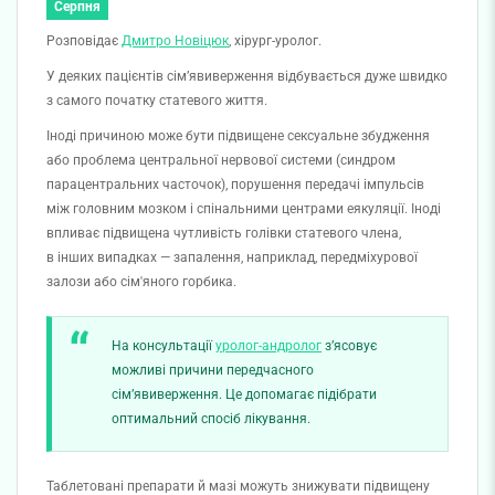
Серпня
Розповідає
Дмитро Новіцюк
, хірург-уролог.
У деяких пацієнтів сім’явиверження відбувається дуже швидко
з самого початку статевого життя.
Іноді причиною може бути підвищене сексуальне збудження
або проблема центральної нервової системи (синдром
парацентральних часточок), порушення передачі імпульсів
між головним мозком і спінальними центрами еякуляції. Іноді
впливає підвищена чутливість голівки статевого члена,
в інших випадках — запалення, наприклад, передміхурової
залози або сім'яного горбика.
На консультації
уролог-андролог
з’ясовує
можливі причини передчасного
сім’явиверження. Це допомагає підібрати
оптимальний спосіб лікування.
Таблетовані препарати й мазі можуть знижувати підвищену