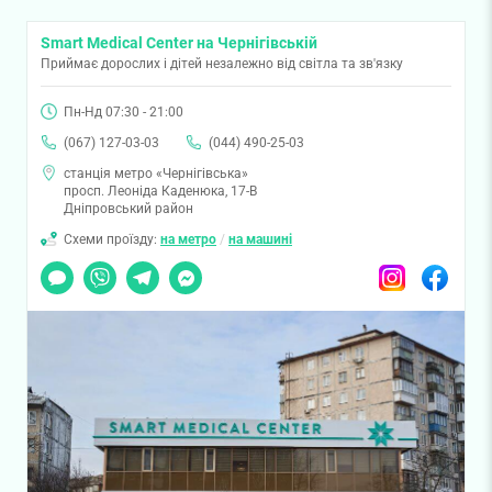
Smart Medical Center на Чернігівській
Приймає дорослих і дітей незалежно від світла та зв'язку
Пн-Нд 07:30 - 21:00
(067) 127-03-03
(044) 490-25-03
станція метро «Чернігівська»
просп. Леоніда Каденюка, 17-В
Дніпровський район
Схеми проїзду:
на метро
/
на машині
Чат
Viber
Telegram
Messenger
Instagram
Facebook