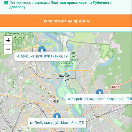
Погоджуюсь з умовами
Політики приватності
та
Публічного
договору
Записатися на прийом
+
−
м. Мінська, вул. Лук'яненка, 19
м. Чернігівська, просп. Каденюка, 17-В
м. Либідська, вул. Маккейна, 7-Б