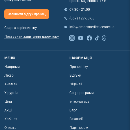
просп. Каденюка, 17-В
07:30 - 21:00
Залишити відгук про МЦ
(067) 127-03-03
info@smartmedicalcenter.ua
Скарга керівництву
Поставити запитання директору
МЕНЮ
ІНФОРМАЦІЯ
Напрями
Про клініку
Лікарі
Відгуки
Аналізи
Ліцензії
Хірургія
Соц. програми
Ціни
Інтернатура
Акції
Блог
Кабінет
Вакансії
Оплата
Партнерам