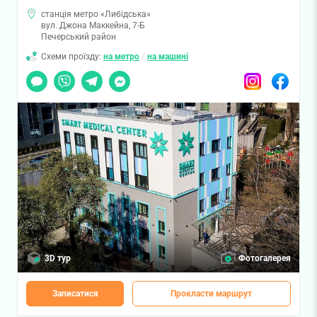
станція метро «Либідська»
вул. Джона Маккейна, 7-Б
Печерський район
Схеми проїзду:
на метро
/
на машині
Чат
Viber
Telegram
Messenger
Instagram
Facebook
3D тур
Фотогалерея
Записатися
Прокласти маршрут