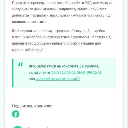
Перед цією процедурою не потрібно робити УЗД, але можуть
знадобитися деякі аналізи. Наприклад, лідокаїновий тест
допомагає перевірити, наскільки знижується чутливість під
впливом анестетиків.
Щоб вирішити проблему передчасної еякуляції, потрібно
в першу чергу проконсультуватися з урологом. Залежно від
причин лікар допоможе вибрати спосіб лікування для
конкретної ситуації.
Щоб записатися на консультацію уролога,
телефонуйте
(067) 127-03-03
,
(044) 490-25-03
або
залишайте заявку на сайті
.
Поділитись новиною: