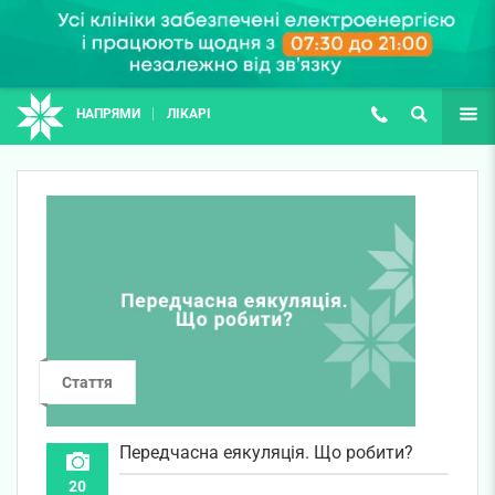
НАПРЯМИ
ЛІКАРІ
(067) 127-03-03
ПОШУК
ЩЕ
Стаття
Передчасна еякуляція. Що робити?
20