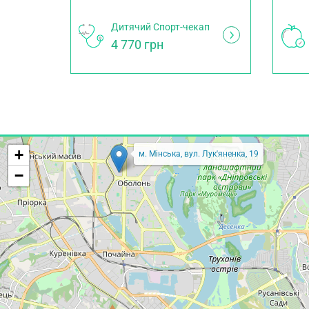
Дитячий Спорт-чекап
4 770 грн
+
м. Мінська, вул. Лук'яненка, 19
−