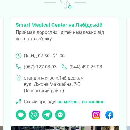
Smart Medical Center на Либідській
Приймає дорослих і дітей незалежно від
світла та зв'язку
Пн-Нд 07:30 - 21:00
(067) 127-03-03
(044) 490-25-03
станція метро «Либідська»
вул. Джона Маккейна, 7-Б
Печерський район
Схеми проїзду:
на метро
/
на машині
ook
Чат
Viber
Telegram
Messenger
Instagram
Facebook