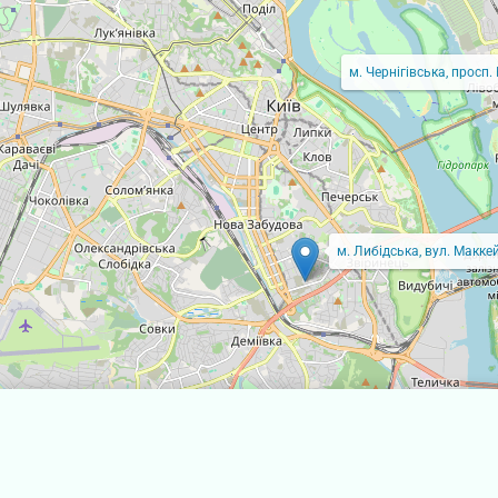
м. Чернігівська, просп.
м. Либідська, вул. Маккей