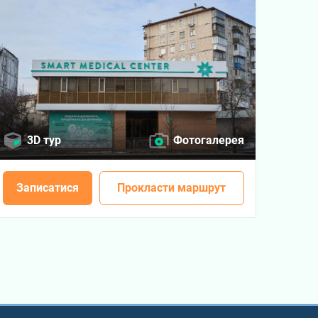
3D тур
Фотогалерея
Записатися
Прокласти маршрут