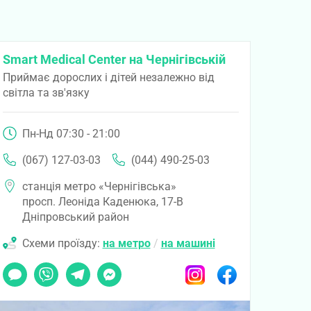
Smart Medical Center на Чернігівській
Приймає дорослих і дітей незалежно від
світла та зв'язку
Пн-Нд 07:30 - 21:00
(067) 127-03-03
(044) 490-25-03
станція метро «Чернігівська»
просп. Леоніда Каденюка, 17-В
Дніпровський район
Схеми проїзду:
на метро
/
на машині
Чат
Viber
Telegram
Messenger
Instagram
Facebook