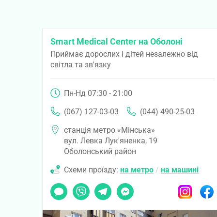
Smart Medical Center на Оболоні
Приймає дорослих і дітей незалежно від
світла та зв'язку
Пн-Нд 07:30 - 21:00
(067) 127-03-03
(044) 490-25-03
станція метро «Мінська»
вул. Левка Лук'яненка, 19
Оболонський район
Схеми проїзду:
на метро
/
на машині
Чат
Viber
Telegram
Messenger
Instagram
Faceb