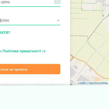
ВАТИ?
ми
Політики приватності
та
тися на прийом
Leaflet
|
OpenStreetMap