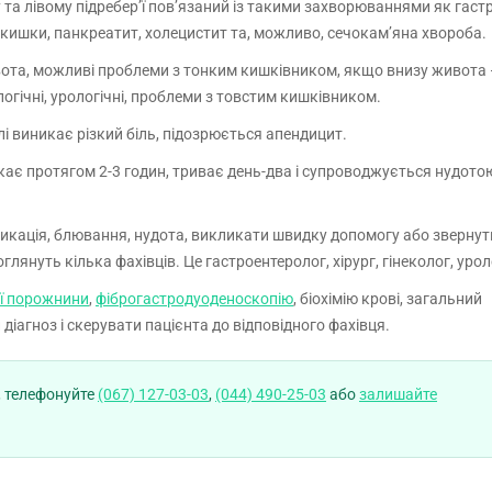
 та лівому підребер’ї пов’язаний із такими захворюваннями як гастр
кишки, панкреатит, холецистит та, можливо, сечокам’яна хвороба.
ивота, можливі проблеми з тонким кишківником, якщо внизу живота
огічні, урологічні, проблеми з товстим кишківником.
і виникає різкий біль, підозрюється апендицит.
кає протягом 2-3 годин, триває день-два і супроводжується нудото
сикація, блювання, нудота, викликати швидку допомогу або звернут
оглянуть кілька фахівців. Це гастроентеролог, хірург, гінеколог, урол
ої порожнини
,
фіброгастродуоденоскопію
, біохімію крові, загальний
 діагноз і скерувати пацієнта до відповідного фахівця.
, телефонуйте
(067) 127-03-03
,
(044) 490-25-03
або
залишайте