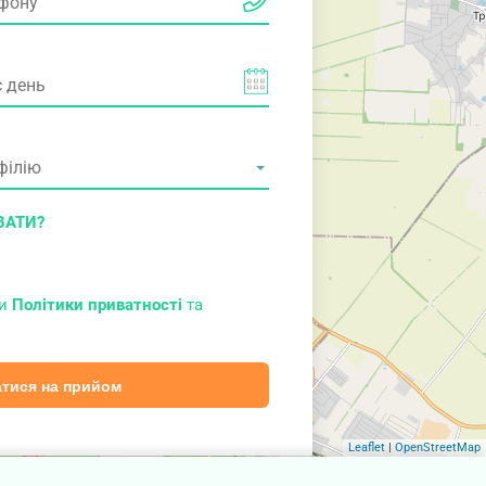
ВАТИ?
ми
Політики приватності
та
тися на прийом
Leaflet
|
OpenStreetMap