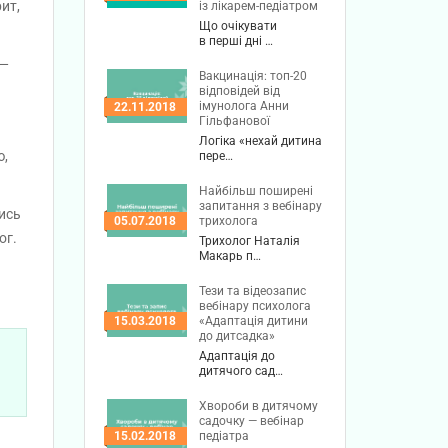
ит,
із лікарем-педіатром
Що очікувати
в перші дні …
 —
Вакцинація: топ-20
відповідей від
імунолога Анни
22.11.2018
Гільфанової
Логіка «нехай дитина
ю,
пере…
Найбільш поширені
запитання з вебінару
ись
трихолога
05.07.2018
ог.
Трихолог Наталія
Макарь п…
Тези та відеозапис
вебінару психолога
«Адаптація дитини
15.03.2018
до дитсадка»
Адаптація до
дитячого сад…
Хвороби в дитячому
садочку — вебінар
педіатра
15.02.2018