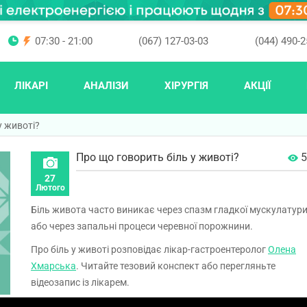
07:30 - 21:00
(067) 127-03-03
(044) 490-2
ЛІКАРІ
АНАЛІЗИ
ХІРУРГІЯ
АКЦІЇ
у животі?
Про що говорить біль у животі?
5
27
Лютого
Біль живота часто виникає через спазм гладкої мускулатур
або через запальні процеси черевної порожнини.
Про біль у животі розповідає лікар-гастроентеролог
Олена
Хмарська
. Читайте тезовий конспект або перегляньте
відеозапис із лікарем.