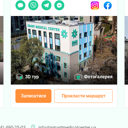
ook
Чат
Viber
Telegram
Messenger
Instagram
Facebook
3D тур
Фотогалерея
Записатися
Прокласти маршрут
4) 490-25-03
info@smartmedicalcenter.ua