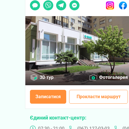
Чат
Viber
Telegram
Messenger
Instagram
Faceb
3D тур
Фотогалерея
Записатися
Прокласти маршрут
Єдиний контакт-центр
07:30 - 21:00
(067) 127-03-03
(04