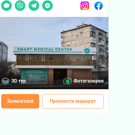
Чат
Viber
Telegram
Messenger
Instagram
Facebook
3D тур
Фотогалерея
Записатися
Прокласти маршрут