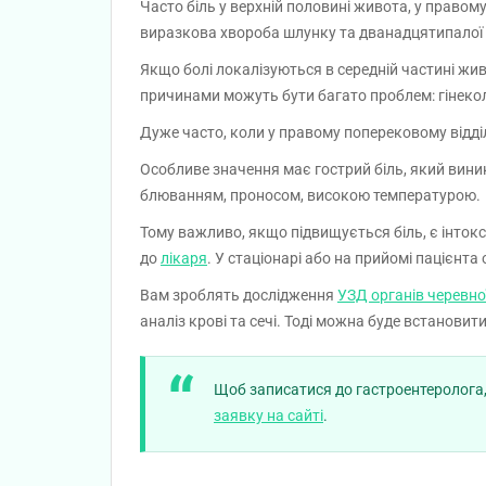
Часто біль у верхній половині живота, у правому
виразкова хвороба шлунку та дванадцятипалої 
Якщо болі локалізуються в середній частині ж
причинами можуть бути багато проблем: гінекол
Дуже часто, коли у правому поперековому відділ
Особливе значення має гострий біль, який вини
блюванням, проносом, високою температурою.
Тому важливо, якщо підвищується біль, є інток
до
лікаря
. У стаціонарі або на прийомі пацієнта 
Вам зроблять дослідження
УЗД органів черевн
аналіз крові та сечі. Тоді можна буде встановити
Щоб записатися до гастроентеролога
заявку на сайті
.