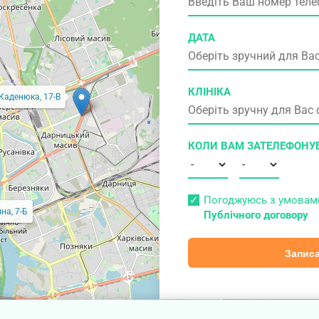
ДАТА
КЛІНІКА
 Каденюка, 17-В
КОЛИ ВАМ ЗАТЕЛЕФОНУ
Погоджуюсь з умова
на, 7-Б
Публічного договору
Записа