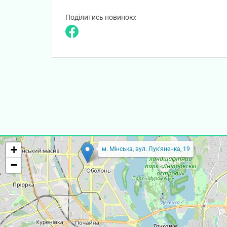
Поділитись новиною:
+
м. Мінська, вул. Лук'яненка, 19
−