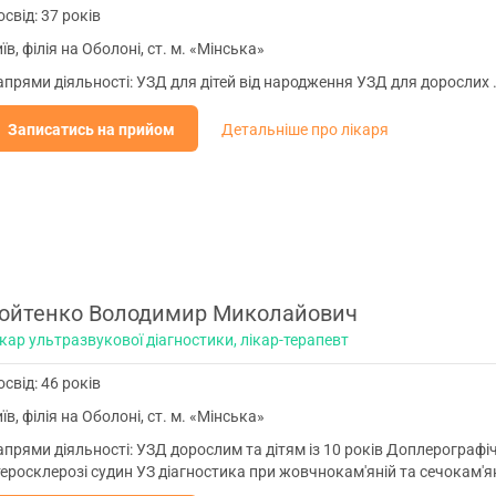
свід: 37 років
їв, філія на Оболоні, ст. м. «Мінська»
прями діяльності: УЗД для дітей від народження УЗД для дорослих 
Записатись на прийом
Детальніше про лікаря
ойтенко Володимир Миколайович
кар ультразвукової діагностики, лікар-терапевт
свід: 46 років
їв, філія на Оболоні, ст. м. «Мінська»
прями діяльності: УЗД дорослим та дітям із 10 років Доплерографі
теросклерозі судин УЗ діагностика при жовчнокам'яній та сечокам'