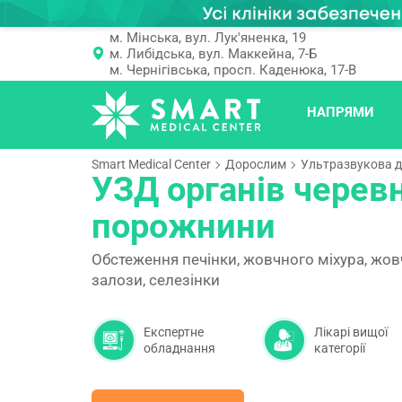
м. Мінська, вул. Лук'яненка, 19
м. Либідська, вул. Маккейна, 7-Б
м. Чернігівська, просп. Каденюка, 17-В
НАПРЯМИ
Smart Medical Center
Дорослим
Ультразвукова д
УЗД органів черевн
порожнини
Обстеження печінки, жовчного міхура, жов
залози, селезінки
Експертне
Лікарі вищої
обладнання
категорії