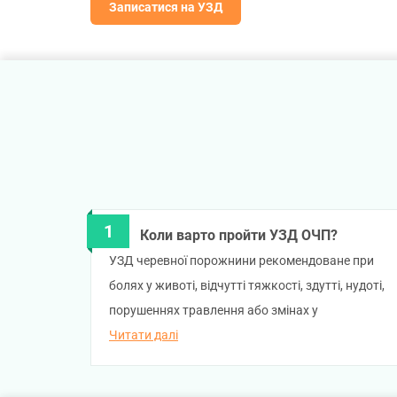
Записатися на УЗД
Коли варто пройти УЗД ОЧП?
УЗД черевної порожнини рекомендоване при
болях у животі, відчутті тяжкості, здутті, нудоті,
порушеннях травлення або змінах у
лабораторних показниках. Також дослідження
Читати далі
варто проходити профілактично — для
раннього виявлення можливих змін внутрішніх