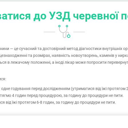
висновок.
ватися до УЗД черевної
ини — це сучасний та достовірний метод діагностики внутрішніх ор
ісцезнаходженні та розмірах, наявність новоутворень, каменів у нир
ься в лежачому положенні, а іноді лікар може попросити перевернут
ися:
одне годування перед дослідженням (утриматися від їжі протягом 2-
отягмо 4 годин перед процедурою, за годину до процедури не пити.
ся від їжі протягом 6-8 годин, за годину до процедури не пити.