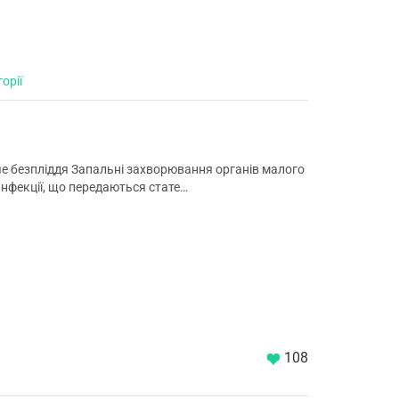
орії
оче безпліддя Запальні захворювання органів малого
нфекції, що передаються стате…
108