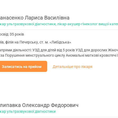
анасенко Лариса Василівна
кар ультразвукової діагностики, лікар-акушер-гінеколог вищої катег
свід: 35 років
їв, філія на Печерську, ст. м. «Либідська»
прями діяльності: УЗД для дітей від 5 років УЗД для дорослих Жін
аза Порушення менструального циклу Аномальні маткові кровотечі І
Записатись на прийом
Детальніше про лікаря
липавка Олександр Федорович
ікар ультразвукової діагностики