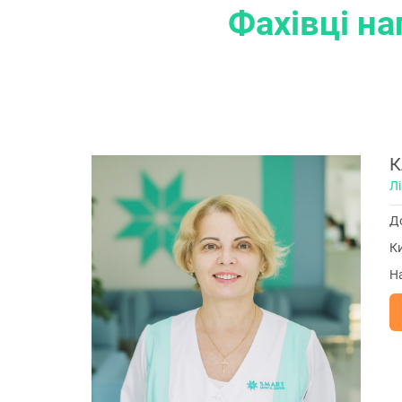
Фахівці н
К
Лі
До
Ки
Н