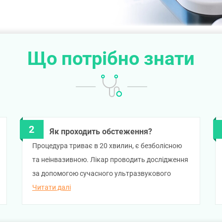
Що потрібно знати
Як проходить обстеження?
Процедура триває в 20 хвилин, є безболісною
та неінвазивною. Лікар проводить дослідження
за допомогою сучасного ультразвукового
обладнання, оцінюючи структуру, розміри та
Читати далі
стан внутрішніх органів у режимі реального
часу. Після завершення ви одразу отримуєте