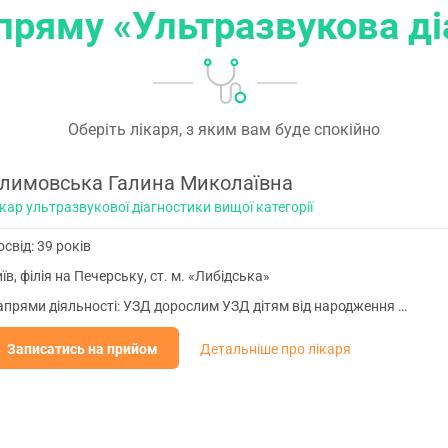
апряму «Ультразвукова ді
Оберіть лікаря, з яким вам буде спокійно
лимовська Галина Миколаївна
кар ультразвукової діагностики вищої категорії
свід: 39 років
їв, філія на Печерську, ст. м. «Либідська»
апрями діяльності: УЗД дорослим УЗД дітям від народження …
Записатись на прийом
Детальніше про лікаря