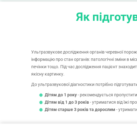
органів.
Як підготу
Ультразвукове дослідження органів черевної порожн
інформацію про стан органів: патологічні зміни в м
печінки тощо. Під час дослідження пацієнт знаходит
якісну картинку.
До ультразвукової діагностики потрібно підготуват
Дітям до 1 року
- рекомендується пропустити 
Дітям від 1 до 3 років
- утриматися від їжі пр
Дітям старше 3 років та дорослим
- утримати