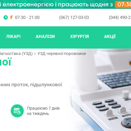
07:30 - 21:00
(067) 127-03-03
(044) 490-2
ЛІКАРІ
АНАЛІЗИ
ХІРУРГІЯ
АКЦІЇ
іагностика (УЗД)
УЗД черевної порожнини
ої
чних проток, підшлункової
Працюємо 7 днів
на тиждень