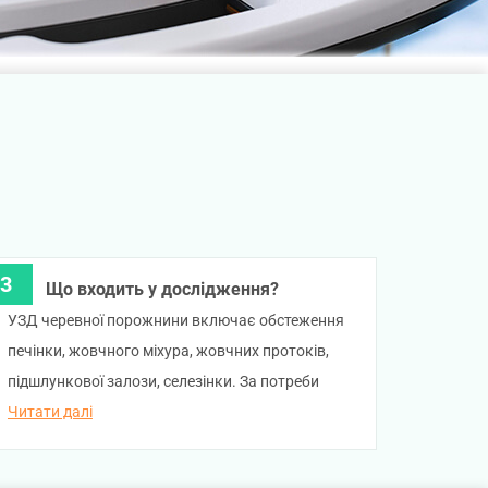
Що входить у дослідження?
УЗД черевної порожнини включає обстеження
печінки, жовчного міхура, жовчних протоків,
підшлункової залози, селезінки. За потреби
лікар подивиться заочеревинний простір.
Читати далі
Також Ви можете обрати ультразвукове
дослідження органів черевної порожнини з