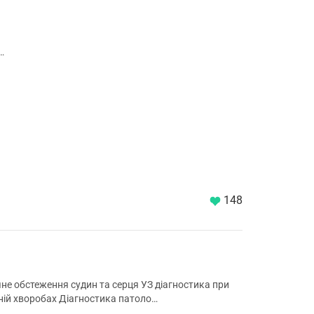
…
148
чне обстеження судин та серця УЗ діагностика при
яній хворобах Діагностика патоло…