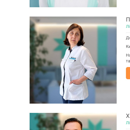
П
Лі
До
Ки
На
т
Х
Л