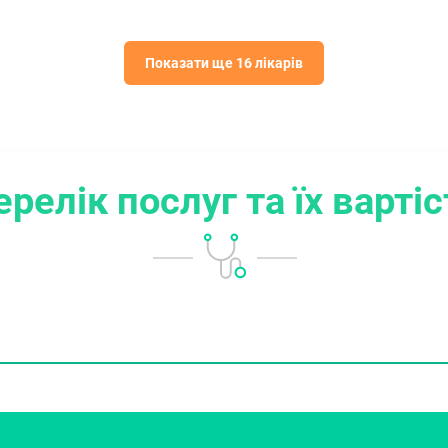
Показати ще 16 лікарів
ерелік послуг
та їх варті