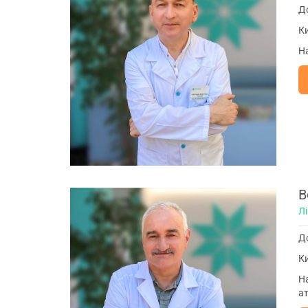
До
Ки
На
В
Лі
До
Ки
На
а