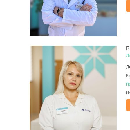
Б
Лі
До
Ки
П
На