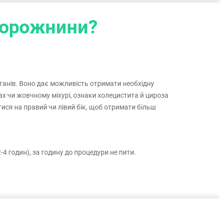
"пробним жовчогінним сніданком".
 порожнини?
ганів. Воно дає можливість отримати необхідну
ках чи жовчному міхурі, ознаки холецистита й цироза
ися на правий чи лівий бік, щоб отримати більш
4 годин), за годину до процедури не пити.