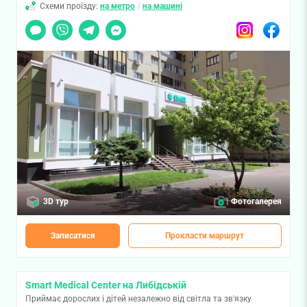
Схеми проїзду:
на метро
/
на машині
Чат
Viber
Telegram
Messenger
Instagram
Facebook
3D тур
Фотогалерея
Записатися
Прокласти маршрут
Smart Medical Center на Либідській
Приймає дорослих і дітей незалежно від світла та зв'язку