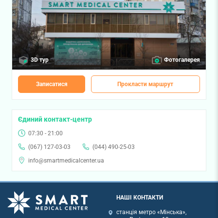
3D тур
Фотогалерея
Записатися
Прокласти маршрут
Єдиний контакт-центр
07:30 - 21:00
(067) 127-03-03
(044) 490-25-03
info@smartmedicalcenter.ua
НАШІ КОНТАКТИ
станція метро «Мінська»,