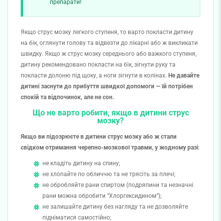
препарати!
Якщо струс мозку легкого ступеня, то варто покласти дитину
на бік, оглянути голову та відвезти до лікарні або ж викликати
швидку. Якщо ж струс мозку середнього або важкого ступеня,
дитину рекомендовано покласти на бік, зігнути руку та
покласти долоню під щоку, а ноги зігнути в колінах.
Не давайте
дитині заснути до прибуття швидкої допомоги — їй потрібен
спокій та відпочинок, але не сон.
Що не варто робити, якщ
о в ди
тини струс
мозку?
Якщо ви підозрюєт
е в ди
тини струс мозку або ж стали
свідком отримання черепно-мозкової травми,
у жодному разі
:
не кладіть дитину на спину;
не хлопайте
по
обличчю та не трясіть за плечі;
не обробляйте рани спиртом (подряпини та незначні
рани можна обробити “Хлоргексидином”);
не залишайте дитину без нагляду та не дозволяйте
підніматися самостійно;