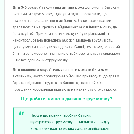
Діти 3-6 років.
У такому віці дитина може допомогти батькам
визначити струс мозку, адже діти здатні розказати, що
сталося, та показати, щ
о й де
болить. Дуже часто травми
трапляються на ігрових
майданчиках
або в інших місцях, де
багато дітей. Причини травми можуть бути різноманітні:
неконтрольована поведінка або ж підвищена збудливість,
дитину могли товкнути чи вдарити. Синці, гематоми, головний
біль чи запаморочення, пітливість, блювота, втрата свідомості
— це все дзвіночки струсу мозку.
Діти шкільного віку.
У цьому віці діти можуть бути дуже
активними, часто провокуючи бійки, що призводить до травм.
Втрата свідомості, нудота та блювота, головний біль,
порушення координації вказують на наявність струсу мозку.
Що робити, якщ
о в ди
тини струс мозку?
Перше, що повинні зробити батьки,
підозрюючи струс мозку, — викликати швидку.
У жодному разі не можна давати знеболюючі