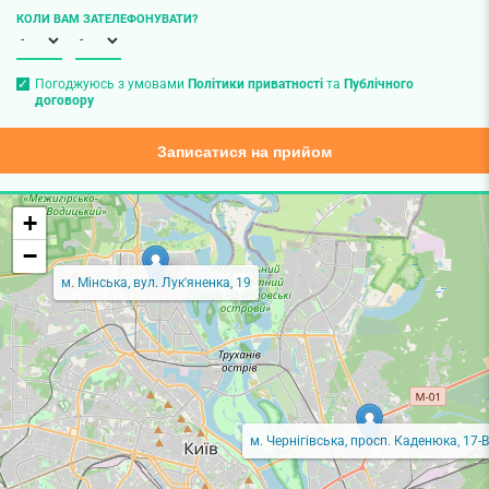
КОЛИ ВАМ ЗАТЕЛЕФОНУВАТИ?
Погоджуюсь з умовами
Політики приватності
та
Публічного
договору
Записатися на прийом
+
−
м. Мінська, вул. Лук'яненка, 19
м. Чернігівська, просп. Каденюка, 17-В