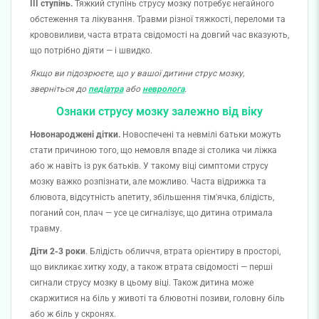
III ступінь.
Тяжкий ступінь струсу мозку потребує негайного
обстеження та лікування. Травми різної тяжкості, переломи та
крововиливи, часта втрата свідомості на довгий час вказують,
що потрібно діяти — і швидко.
Якщо ви підозрюєте, що у вашої дитини струс мозку,
зверніться до
педіатра
або
невролога
.
Ознаки струсу мозку залежно від віку
Новонароджені дітки.
Новоспечені та невмілі батьки можуть
стати причиною того, що немовля впаде зі столика чи ліжка
або
ж навіть
із рук батьків. У такому віці симптоми струсу
мозку важко розпізнати, ал
е можливо.
Часта відрижка та
блювота, відсутність апетиту, збільшення тім'ячка, блідість,
поганий сон, плач
— усе
це сигналізує, що дитина отримала
травму.
Діти 2-3 роки
. Блідість обличчя, втрата орієнтиру в просторі,
що викликає хитку ходу, а також втрата свідомості — перші
сигнали струсу мозку в цьому віці. Також дитина може
скаржитися на біль у животі та блювотні позиви, головну біль
або ж біль у скронях.