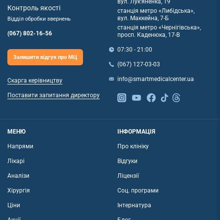
вул. Лук'яненка, 19
Контроль якості
станція метро «Либідська»,
вул. Маккейна, 7-Б
Відділ обробки звернень
станція метро «Чернігівська»,
(067) 802-16-56
просп. Каденюка, 17-В
07:30 - 21:00
Залишити відгук про МЦ
(067) 127-03-03
info@smartmedicalcenter.ua
Скарга керівництву
Поставити запитання директору
МЕНЮ
ІНФОРМАЦІЯ
Напрями
Про клініку
Лікарі
Відгуки
Аналізи
Ліцензії
Хірургія
Соц. програми
Ціни
Інтернатура
Акції
Блог