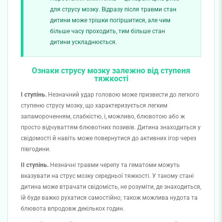
для струсу мозку. Відразу після травми стан
дитини може трішки погіршитися, але чим
більше часу проходить, тим більше стан
дитини ускладнюється.
Ознаки струсу мозку залежно від ступеня
тяжкості
I ступінь.
Незначний удар головою може призвести до легкого
ступеню струсу мозку, що характеризується легким
запамороченням, слабкістю, і, можливо, блювотою або ж
просто відчуваттям блювотних позивів. Дитина
знаходиться
у
свідомост
і
й навіть
може повернутися до активних ігор через
півгодини.
II ступінь.
Незначні травми черепу та гематоми можуть
вказувати на струс мозку середньої тяжкості
. У т
акому стані
дитина може втрачати свідомість, не розуміти, де
знаходиться,
їй буде важко рухатися самостійно; також можлива нудота та
блювота впродовж декількох годин.