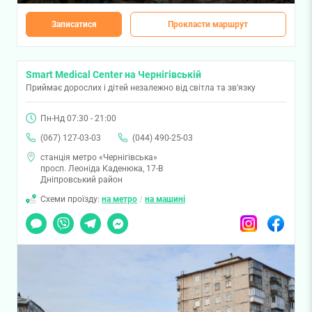
Записатися
Прокласти маршрут
Smart Medical Center на Чернігівській
Приймає дорослих і дітей незалежно від світла та зв'язку
Пн-Нд 07:30 - 21:00
(067) 127-03-03
(044) 490-25-03
станція метро «Чернігівська»
просп. Леоніда Каденюка, 17-В
Дніпровський район
Схеми проїзду:
на метро
/
на машині
Чат
Viber
Telegram
Messenger
Instagram
Facebook