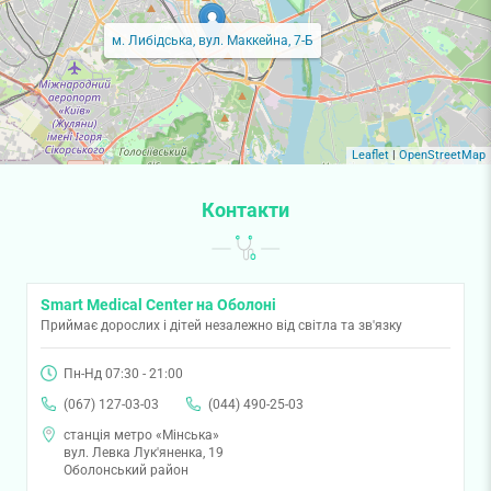
м. Либідська, вул. Маккейна, 7-Б
Leaflet
|
OpenStreetMap
Контакти
Smart Medical Center на Оболоні
Приймає дорослих і дітей незалежно від світла та зв'язку
Пн-Нд 07:30 - 21:00
(067) 127-03-03
(044) 490-25-03
станція метро «Мінська»
вул. Левка Лук'яненка, 19
Оболонський район