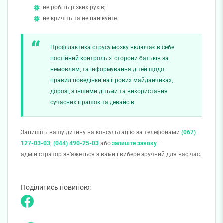
не робіть різких рухів;
не кричіть та не панікуйте.
Профілактика струсу мозку включає в себе
постійний контроль зі сторони батьків за
немовлям, та інформування дітей щодо
правил поведінки на ігрових майданчиках,
дорозі, з іншими дітьми та використання
сучасних іграшок та девайсів.
Запишіть вашу дитину на консультацію за телефонами
(067)
127-03-03
;
(044) 490-25-03
або
залиште заявку
—
адміністратор зв’яжеться з вами і вибере зручний для вас час.
Поділитись новиною: