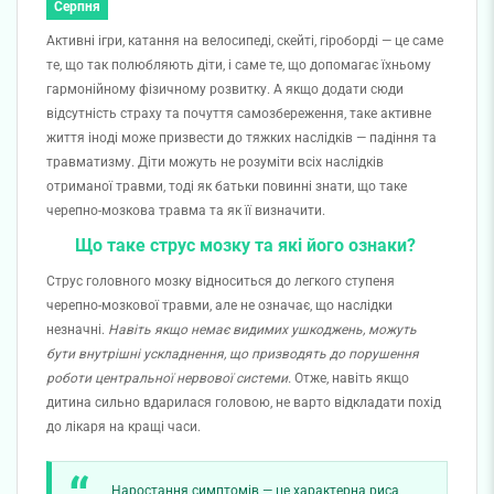
Серпня
Активні ігри, катання на велосипеді, скейті, гіроборді — це саме
те, що так полюбляють діти, і саме те, що допомагає їхньому
гармонійному фізичному розвитку. А якщо додати сюди
відсутність страху та почуття самозбереження, таке активне
життя іноді може призвести до тяжких наслідків — падіння та
травматизму. Діти можуть не розуміти всіх наслідків
отриманої травми, тод
і як
батьки повинні знати, що таке
черепно-мозкова травма т
а як
її визначити.
Що таке струс мозку та які його ознаки?
Струс головного мозку
відноситься
до легкого ступеня
черепно-мозкової травми, але не означає, що наслідки
незначні.
Навіть якщо немає видимих ушкоджень, можуть
бути внутрішні ускладнення, що призводять до порушення
роботи центральної нервової системи.
Отж
е, навіть
якщо
дитина сильно вдарилася головою, не варто відкладати похід
до лікаря на кращі часи.
Наростання симптомів — це характерна риса