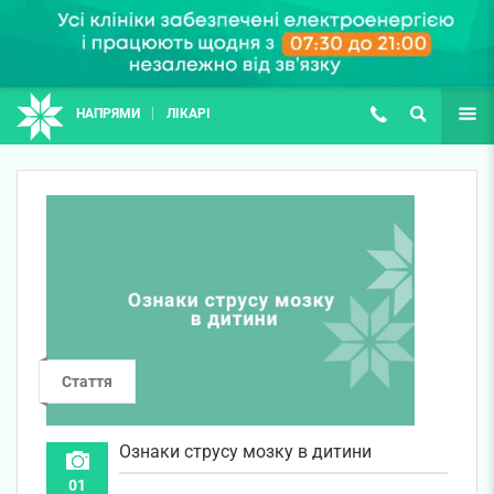
НАПРЯМИ
ЛІКАРІ
(067) 127-03-03
ПОШУК
ЩЕ
Стаття
Ознаки струсу мозку в дитини
01