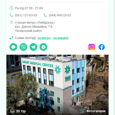
Пн-Нд 07:30 - 21:00
(067) 127-03-03
(044) 490-25-03
станція метро «Либідська»
вул. Джона Маккейна, 7-Б
Печерський район
Схеми проїзду:
на метро
/
на машині
Чат
Viber
Telegram
Messenger
Instagram
Facebook
3D тур
Фотогалерея