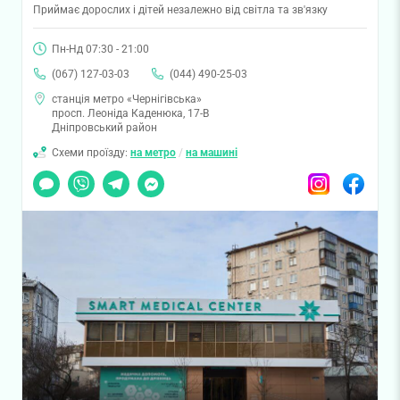
Приймає дорослих і дітей незалежно від світла та зв'язку
Пн-Нд 07:30 - 21:00
(067) 127-03-03
(044) 490-25-03
станція метро «Чернігівська»
просп. Леоніда Каденюка, 17-В
Дніпровський район
Схеми проїзду:
на метро
/
на машині
Чат
Viber
Telegram
Messenger
Instagram
Facebook