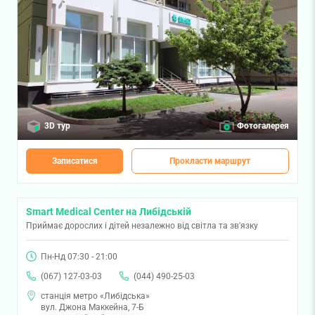
3D тур
Фотогалерея
Записатися
Прокласти маршрут
Smart Medical Center на Либідській
Приймає дорослих і дітей незалежно від світла та зв'язку
Пн-Нд 07:30 - 21:00
(067) 127-03-03
(044) 490-25-03
станція метро «Либідська»
вул. Джона Маккейна, 7-Б