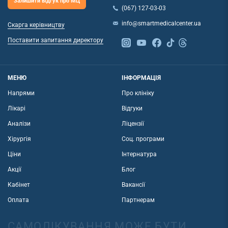
Залишити відгук про МЦ
(067) 127-03-03
info@smartmedicalcenter.ua
Скарга керівництву
Поставити запитання директору
МЕНЮ
ІНФОРМАЦІЯ
Напрями
Про клініку
Лікарі
Відгуки
Аналізи
Ліцензії
Хірургія
Соц. програми
Ціни
Інтернатура
Акції
Блог
Кабінет
Вакансії
Оплата
Партнерам
САМОЛІКУВАННЯ МОЖЕ БУТИ