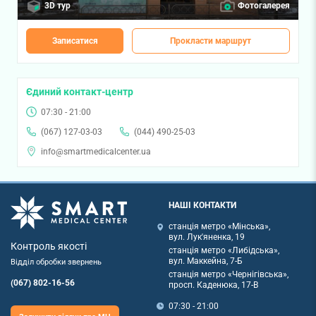
3D тур
Фотогалерея
Записатися
Прокласти маршрут
Єдиний контакт-центр
07:30 - 21:00
(067) 127-03-03
(044) 490-25-03
info@smartmedicalcenter.ua
НАШІ КОНТАКТИ
станція метро «Мінська»,
вул. Лук'яненка, 19
Контроль якості
станція метро «Либідська»,
вул. Маккейна, 7-Б
Відділ обробки звернень
станція метро «Чернігівська»,
(067) 802-16-56
просп. Каденюка, 17-В
07:30 - 21:00