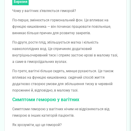
Березня
Чому у вагітних з’являється геморой?
По-перше, змінюється гормональний фон. Це впливає на
функцію кишківника — він починає працювати повільніше,
виникає більше причин для розвитку закрепів.
По-друге, росте плід, збільшується матка і кількість
навколоплідних вод. Це спричиняє додатковий
внутрішньочеревний тиск і сприяє застою крові в малому тазі,
а саме в гемороїдальних вузлах.
По-третє, вагітні більше сидять, менше рухаються. Це також
впливає на функцію кишківника: сидячий спосіб життя
додатково створює умови для збільшення тиску в черевній
порожнині й, відповідно, в малому тазі.
Симптоми геморою у вагітних
Симптоми геморою у вагітних нічим не відрізняються від
геморою в інших категорій пацієнтів.
Як зрозуміти, що це геморой?