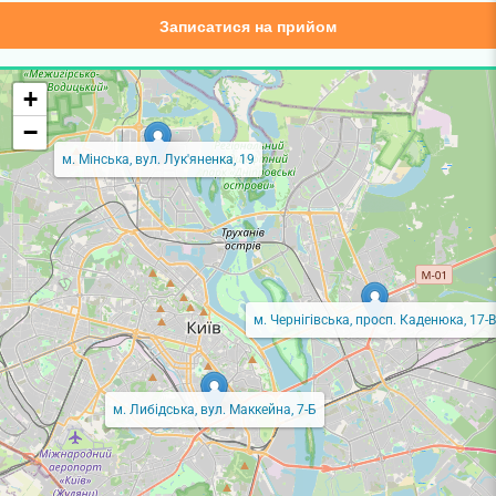
Записатися на прийом
+
−
м. Мінська, вул. Лук'яненка, 19
м. Чернігівська, просп. Каденюка, 17-В
м. Либідська, вул. Маккейна, 7-Б