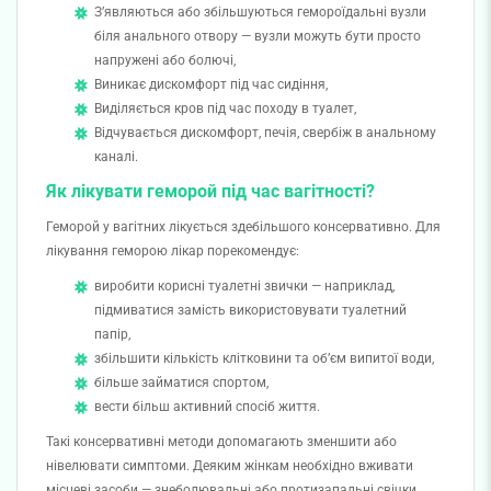
З’являються або збільшуються гемороїдальні вузли
біля анального отвору — вузли можуть бути просто
напружені або болючі,
Виникає дискомфорт під час сидіння,
Виділяється кров під час походу в туалет,
Відчувається дискомфорт, печія, свербіж в анальному
каналі.
Як лікувати геморой під час вагітності?
Геморой у вагітних лікується здебільшого консервативно. Для
лікування геморою лікар порекомендує:
виробити корисні туалетні звички — наприклад,
підмиватися замість використовувати туалетний
папір,
збільшити кількість клітковини та об’єм випитої води,
більше займатися спортом,
вести більш активний спосіб життя.
Такі консервативні методи допомагають зменшити або
нівелювати симптоми. Деяким жінкам необхідно вживати
місцеві засоби — знеболювальні або протизапальні свічки