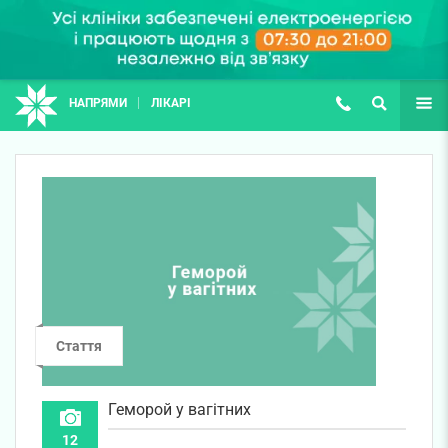
НАПРЯМИ
ЛІКАРІ
(067) 127-03-03
ПОШУК
ЩЕ
Стаття
Геморой у вагітних
12