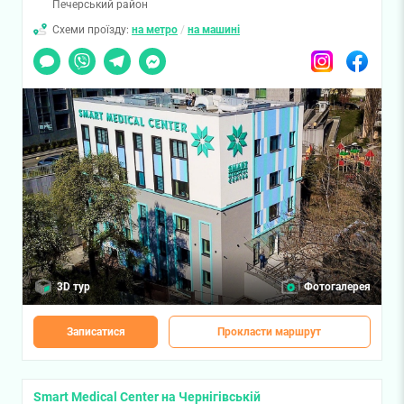
Печерський район
Схеми проїзду:
на метро
/
на машині
Чат
Viber
Telegram
Messenger
Instagram
Facebook
3D тур
Фотогалерея
Записатися
Прокласти маршрут
Smart Medical Center на Чернігівській