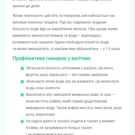
хвилин до доби.
Жінки пов’язують цей біль із гемороєм, але найчастіше так
виникає анальна тріщина. Під час годування грудьми
більшість води йде на вироблення молока. При цьому мами
вживають менше клітковини та води — відповідно,
розвиваються закрепи. Однак необхідна кількість води
не може зменшитись, а навпаки має збільшитись — у 1,5 раза.
Профілактика геморою у вагітних
Збільшити кількість клітковини у раціоні. Це овочі,
фрукти, каші, окрім рису — він сприяє закрепам
Збільшити об’єм води, яку ви вживаєте. Це може бути
вода, соки, компоти
Виключити або зменшити вживання кави та чаю —
вони містять кофеїн, який сприяє додатковому
виведенню води. Також кофеїн містять пепсі-кола, кока-
кола, енергетики
Не сидіти довго в туалеті, ходити в туалет у момент
позиву, не затримувати похід в туалет
і не відмовлятися від нього