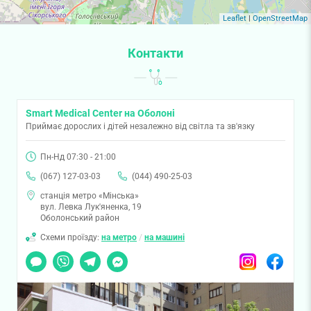
Leaflet
|
OpenStreetMap
Контакти
Smart Medical Center на Оболоні
Приймає дорослих і дітей незалежно від світла та зв'язку
Пн-Нд 07:30 - 21:00
(067) 127-03-03
(044) 490-25-03
станція метро «Мінська»
вул. Левка Лук'яненка, 19
Оболонський район
Схеми проїзду:
на метро
/
на машині
Чат
Viber
Telegram
Messenger
Instagram
Facebook