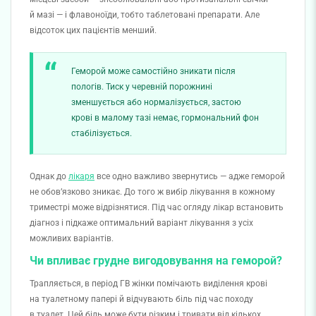
й мазі — і флавоноїди, тобто таблетовані препарати. Але
відсоток цих пацієнтів менший.
Геморой може самостійно зникати після
пологів. Тиск у черевній порожнині
зменшується або нормалізується, застою
крові в малому тазі немає, гормональний фон
стабілізується.
Однак до
лікаря
все одно важливо звернутись — адже геморой
не обов’язково зникає. До того ж вибір лікування в кожному
триместрі може відрізнятися. Під час огляду лікар встановить
діагноз і підкаже оптимальний варіант лікування з усіх
можливих варіантів.
Чи впливає грудне вигодовування на геморой?
Трапляється, в період ГВ жінки помічають виділення крові
на туалетному папері й відчувають біль під час походу
в туалет. Цей біль може бути різким і тривати від кількох