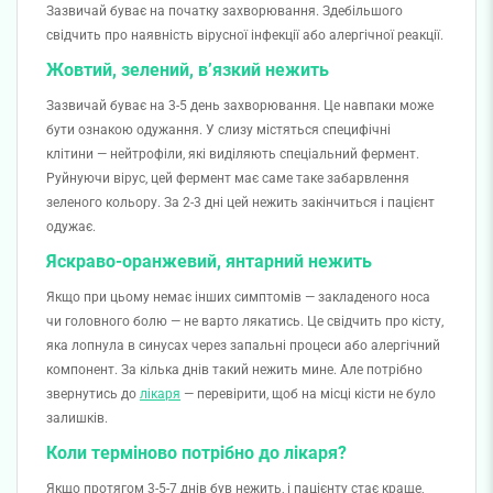
Зазвичай буває на початку захворювання. Здебільшого
свідчить про наявність вірусної інфекції або алергічної реакції.
Жовтий, зелений, в’язкий нежить
Зазвичай буває на 3-5 день захворювання. Це навпаки може
бути ознакою одужання. У слизу містяться специфічні
клітини — нейтрофіли, які виділяють спеціальний фермент.
Руйнуючи вірус, цей фермент має саме таке забарвлення
зеленого кольору. За 2-3 дні цей нежить закінчиться і пацієнт
одужає.
Яскраво-оранжевий, янтарний нежить
Якщо при цьому немає інших симптомів — закладеного носа
чи головного болю — не варто лякатись. Це свідчить про кісту,
яка лопнула в синусах через запальні процеси або алергічний
компонент. За кілька днів такий нежить мине. Але потрібно
звернутись до
лікаря
— перевірити, щоб на місці кісти не було
залишків.
Коли терміново потрібно до лікаря?
Якщо протягом 3-5-7 днів був нежить, і пацієнту стає краще,