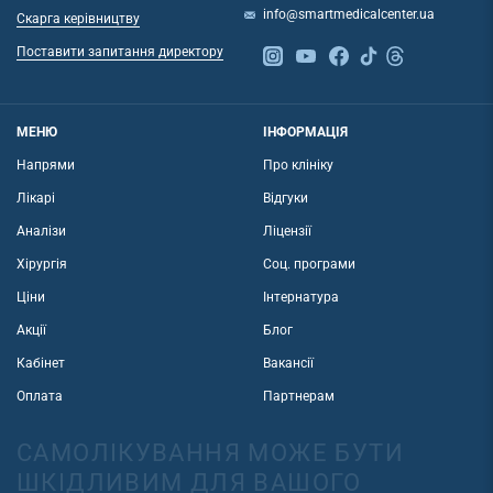
info@smartmedicalcenter.ua
Скарга керівництву
Поставити запитання директору
МЕНЮ
ІНФОРМАЦІЯ
Напрями
Про клініку
Лікарі
Відгуки
Аналізи
Ліцензії
Хірургія
Соц. програми
Ціни
Інтернатура
Акції
Блог
Кабінет
Вакансії
Оплата
Партнерам
САМОЛІКУВАННЯ МОЖЕ БУТИ
ШКІДЛИВИМ ДЛЯ ВАШОГО