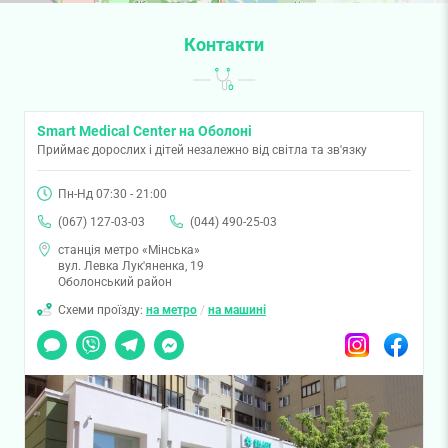
Контакти
Smart Medical Center на Оболоні
Приймає дорослих і дітей незалежно від світла та зв'язку
Пн-Нд 07:30 - 21:00
(067) 127-03-03
(044) 490-25-03
станція метро «Мінська»
вул. Левка Лук'яненка, 19
Оболонський район
Схеми проїзду:
на метро
/
на машині
Чат
Viber
Telegram
Messenger
Instagram
Facebook