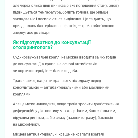
але через кілька днів виникає різке погіршення стану: знову
підвищується температура, болить голова, ще більше
закладає ніс і посилюються виділення. Це свідчить, що
приєдналась бактеріальна інфекція, — треба обов’язково
звернутись до лікаря.
Як підготуватися до консультації
отоларинголога?
Судинозвужувальні краплі не можна вводити за 4-5 годин
до консультації, а краплі на основі антибіотиків
чи кортикостероїдів — близько доби.
Трапляється, пацієнти крапають ніс одразу перед
консультацією — антибактеріальними або масляними
краплями.
Але це може нашкодити, якщо треба зробити дообстеження —
диференційну діагностику між алергічним, бактеріальним,
вірусним ринітом, забір слизу (назоцитограму), бакпосів
на мікрофлору.
Місцеві антибактеріальні краще не крапати взагалі —