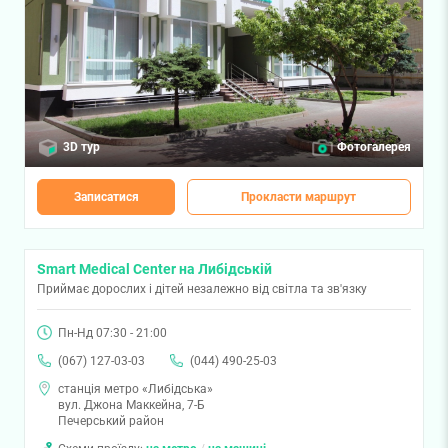
3D тур
Фотогалерея
Записатися
Прокласти маршрут
Smart Medical Center на Либідській
Приймає дорослих і дітей незалежно від світла та зв'язку
Пн-Нд 07:30 - 21:00
(067) 127-03-03
(044) 490-25-03
станція метро «Либідська»
вул. Джона Маккейна, 7-Б
Печерський район