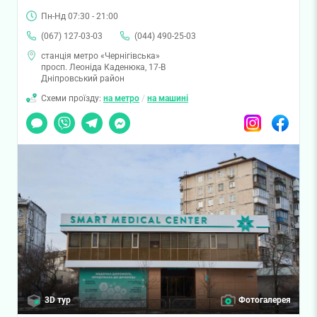
Пн-Нд 07:30 - 21:00
(067) 127-03-03
(044) 490-25-03
станція метро «Чернігівська»
просп. Леоніда Каденюка, 17-В
Дніпровський район
Схеми проїзду:
на метро
/
на машині
Чат
Viber
Telegram
Messenger
Instagram
Facebook
3D тур
Фотогалерея