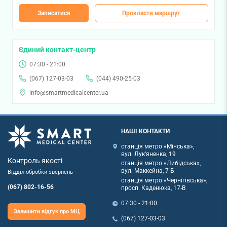
Записатися
Прокласти маршрут
Єдиний контакт-центр
07:30 - 21:00
(067) 127-03-03
(044) 490-25-03
info@smartmedicalcenter.ua
НАШІ КОНТАКТИ
станція метро «Мінська»,
вул. Лук'яненка, 19
Контроль якості
станція метро «Либідська»,
вул. Маккейна, 7-Б
Відділ обробки звернень
станція метро «Чернігівська»,
(067) 802-16-56
просп. Каденюка, 17-В
07:30 - 21:00
Залишити відгук про МЦ
(067) 127-03-03