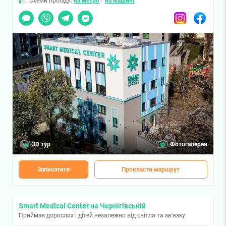
Схеми проїзду:
на метро
/
на машині
Чат
Viber
Telegram
Messenger
Instagram
Facebook
3D тур
Фотогалерея
Записатися
Прокласти маршрут
Smart Medical Center на Чернігівській
Приймає дорослих і дітей незалежно від світла та зв'язку