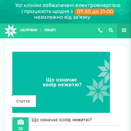
НАПРЯМИ
ЛІКАРІ
(067) 127-03-03
ПОШУК
ЩЕ
Стаття
Що означає колір нежитю?
20