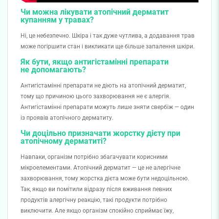
Чи можна лікувати атопічний дерматит
купанням у травах?
Ні, це небезпечно. Шкіра і так дуже чутлива, а додавання трав
може погіршити стан і викликати ще більше запалення шкіри.
Як бути, якщо антигістамінні препарати
не допомагають?
Антигістамінні препарати не діють на атопічний дерматит,
тому що причиною цього захворювання не є алергія.
Антигістамінні препарати можуть лише зняти свербіж — один
із проявів атопічного дерматиту.
Чи доцільно призначати жорстку дієту при
атопічному дерматиті?
Навпаки, організм потрібно збагачувати корисними
мікроелементами. Атопічний дерматит — це не алергічне
захворювання, тому жорстка дієта може бути недоцільною.
Так, якщо ви помітили відразу після вживання певних
продуктів алергічну реакцію, такі продукти потрібно
виключити. Але якщо організм спокійно сприймає їжу,