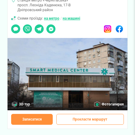
станція метро «Чернігівська»
просп. Леоніда Каденюка, 17-В
Дніпровський район
Схеми проїзду:
на метро
/
на машині
Чат
Viber
Telegram
Messenger
Instagram
Facebook
3D тур
Фотогалерея
Записатися
Прокласти маршрут