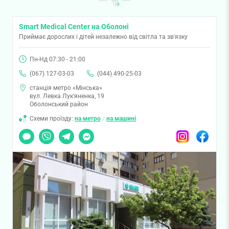
Smart Medical Center на Оболоні
Приймає дорослих і дітей незалежно від світла та зв'язку
Пн-Нд 07:30 - 21:00
(067) 127-03-03
(044) 490-25-03
станція метро «Мінська»
вул. Левка Лук'яненка, 19
Оболонський район
Схеми проїзду:
на метро
/
на машині
Чат
Viber
Telegram
Messenger
Instagram
Facebook