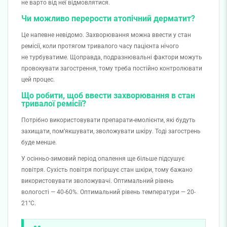
не варто від неї відмовлятися.
Чи можливо перерости атопічний дерматит?
Це напевне невідомо. Захворювання можна ввести у стан
ремісії, коли протягом тривалого часу пацієнта нічого
не турбуватиме. Щоправда, подразнювальні фактори можуть
провокувати загострення, тому треба постійно контролювати
цей процес.
Що робити, щоб ввести захворювання в стан
тривалої ремісії?
Потрібно використовувати препарати-емолієнти, які будуть
захищати, пом’якшувати, зволожувати шкіру. Тоді загострень
буде менше.
У осінньо-зимовий період опалення ще більше підсушує
повітря. Сухість повітря погіршує стан шкіри, тому бажано
використовувати зволожувачі. Оптимальний рівень
вологості — 40-60%. Оптимальний рівень температури — 20-
21°C.