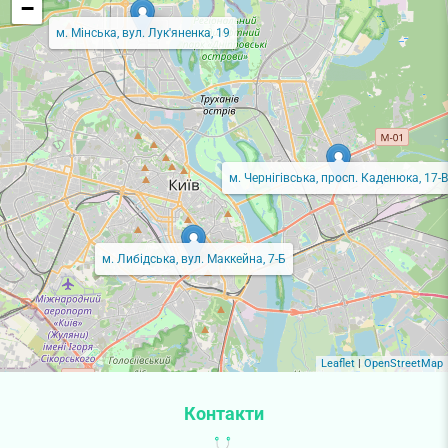
−
м. Мінська, вул. Лук'яненка, 19
м. Чернігівська, просп. Каденюка, 17-В
м. Либідська, вул. Маккейна, 7-Б
Leaflet
|
OpenStreetMap
Контакти