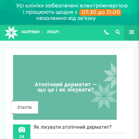
НАПРЯМИ
ЛІКАРІ
(067) 127-03-03
ПОШУК
ЩЕ
Стаття
Як лікувати атопічний дерматит?
24