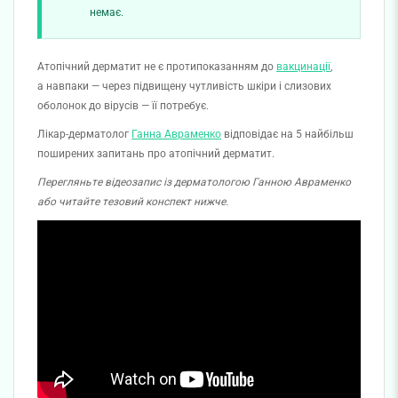
немає.
Атопічний дерматит не є протипоказанням до
вакцинації
,
а навпаки — через підвищену чутливість шкіри і слизових
оболонок до вірусів — її потребує.
Лікар-дерматолог
Ганна Авраменко
відповідає на 5 найбільш
поширених запитань про атопічний дерматит.
Перегляньте відеозапис із дерматологою Ганною Авраменко
або читайте тезовий конспект нижче.