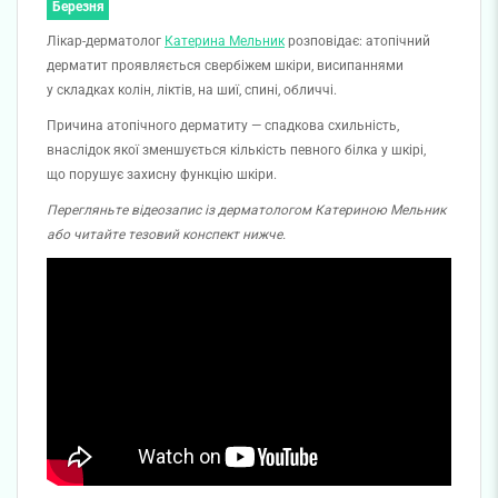
Березня
Лікар-дерматолог
Катерина Мельник
розповідає: атопічний
дерматит проявляється свербіжем шкіри, висипаннями
у складках колін, ліктів, на шиї, спині, обличчі.
Причина атопічного дерматиту — спадкова схильність,
внаслідок якої зменшується кількість певного білка у шкірі,
що порушує захисну функцію шкіри.
Перегляньте відеозапис із дерматологом Катериною Мельник
або читайте тезовий конспект нижче.