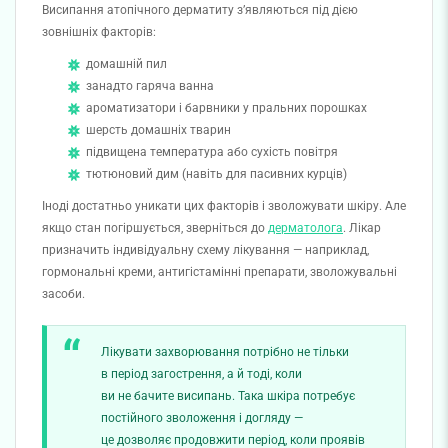
Висипання атопічного дерматиту з’являються під дією
зовнішніх факторів:
домашній пил
занадто гаряча ванна
ароматизатори і барвники у пральних порошках
шерсть домашніх тварин
підвищена температура або сухість повітря
тютюновий дим (навіть для пасивних курців)
Іноді достатньо уникати цих факторів і зволожувати шкіру. Але
якщо стан погіршується, зверніться до
дерматолога
. Лікар
призначить індивідуальну схему лікування — наприклад,
гормональні креми, антигістамінні препарати, зволожувальні
засоби.
Лікувати захворювання потрібно не тільки
в період загострення, а й тоді, коли
ви не бачите висипань. Така шкіра потребує
постійного зволоження і догляду —
це дозволяє продовжити період, коли проявів