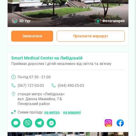
3D тур
Фотогалерея
Записатися
Прокласти маршрут
Smart Medical Center на Либідській
Приймає дорослих і дітей незалежно від світла та зв'язку
Пн-Нд 07:30 - 21:00
(067) 127-03-03
(044) 490-25-03
станція метро «Либідська»
вул. Джона Маккейна, 7-Б
Печерський район
Схеми проїзду:
на метро
/
на машині
Чат
Viber
Telegram
Messenger
Instagram
Facebook