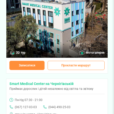
3D тур
Фотогалерея
Записатися
Прокласти маршрут
Smart Medical Center на Чернігівській
Приймає дорослих і дітей незалежно від світла та зв'язку
Пн-Нд 07:30 - 21:00
(067) 127-03-03
(044) 490-25-03