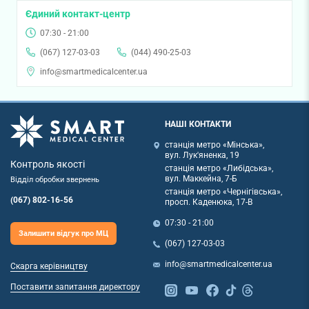
Єдиний контакт-центр
07:30 - 21:00
(067) 127-03-03
(044) 490-25-03
info@smartmedicalcenter.ua
НАШІ КОНТАКТИ
станція метро «Мінська»,
вул. Лук'яненка, 19
Контроль якості
станція метро «Либідська»,
вул. Маккейна, 7-Б
Відділ обробки звернень
станція метро «Чернігівська»,
(067) 802-16-56
просп. Каденюка, 17-В
07:30 - 21:00
Залишити відгук про МЦ
(067) 127-03-03
info@smartmedicalcenter.ua
Скарга керівництву
Поставити запитання директору