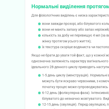
Нормальні виділення протяго
Для фізіологічних виділень є низка характерист
вони завжди прозорі, або білуватого кол
вони не мають запаху або запах нерізкий
кількість за добу не перевищує 4 мл (за 
жінку протягом усього життя);
їх текстура скоріше водяниста чи пастопо
Якщо не брати до уваги той факт, що у кожної ж
однозначна залежність характеру вагінального 
ідеального 28-денного циклу приводять наступн
1-5 день циклу (менструація). Нормальні 
можуть бути яскраво червоними, з комочк
початку процес може супроводжуватись с
6-12 день (фолікулярна фаза). Інтенсивні
білуватого до незначно жовтуватого. Ви
12-15 день (овуляція). Перед овуляцією, 