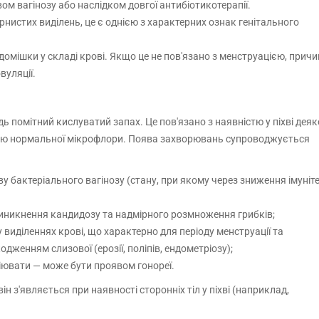
вом вагінозу або наслідком довгої антибіотикотерапії.
рнистих виділень, це є однією з характерних ознак генітального
омішки у складі крові. Якщо це не пов'язано з менструацією, прич
вуляції.
ь помітний кислуватий запах. Це пов'язано з наявністю у піхві деяк
иною нормальної мікрофлори. Поява захворювань супроводжується
у бактеріального вагінозу (стану, при якому через зниження імуніт
виникнення кандидозу та надмірного розмноження грибків;
виділеннях крові, що характерно для періоду менструації та
женням слизової (ерозії, поліпів, ендометріозу);
ювати — може бути проявом гонореї.
ін з'являється при наявності сторонніх тіл у піхві (наприклад,