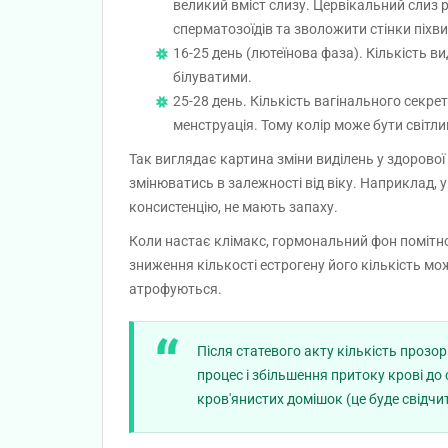
великий вміст слизу. Цервікальний слиз
сперматозоїдів та зволожити стінки піхви
16-25 день (лютеїнова фаза). Кількість 
білуватими.
25-28 день. Кількість вагінального секре
менструація. Тому колір може бути світл
Так виглядає картина зміни виділень у здорової
змінюватись в залежності від віку. Наприклад, у 
консистенцію, не мають запаху.
Коли настає клімакс, гормональний фон помітно 
зниження кількості естрогену його кількість м
атрофуються.
Після статевого акту кількість прозо
процес і збільшення притоку крові до 
кров'янистих домішок (це буде свідчи