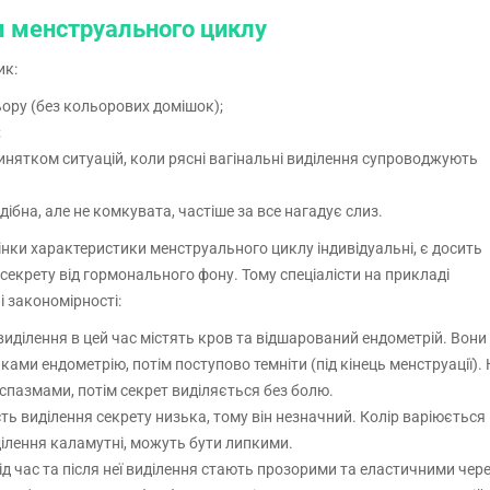
м менструального циклу
ик:
ьору (без кольорових домішок);
;
винятком ситуацій, коли рясні вагінальні виділення супроводжують
дібна, але не комкувата, частіше за все нагадує слиз.
інки характеристики менструального циклу індивідуальні, є досить
секрету від гормонального фону. Тому спеціалісти на прикладі
і закономірності:
виділення в цей час містять кров та відшарований ендометрій. Вони
ами ендометрію, потім поступово темніти (під кінець менструації).
пазмами, потім секрет виділяється без болю.
сть виділення секрету низька, тому він незначний. Колір варіюється 
ділення каламутні, можуть бути липкими.
під час та після неї виділення стають прозорими та еластичними чер