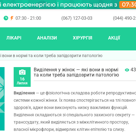
07:30 - 21:00
(067) 127-03-03
(044) 490-2
ЛІКАРІ
АНАЛІЗИ
ХІРУРГІЯ
АКЦІЇ
і вони в нормі та коли треба запідозрити патологію
Виділення у жінок — які вони в нормі
43
та коли треба запідозрити патологію
16
Липня
Виділення
— це фізіологічна складова роботи репродуктивно
системи кожної жінки. Їх поява спостерігається на тлі повног
здоров'я, адже вони виконують низку важливих функцій.
Виділення складаються зі спеціального захисного секрету —
транссудату, який виділяється з міжклітинного простору,
власної мікрофлори, відмерлих клітин епітелію та слизу.