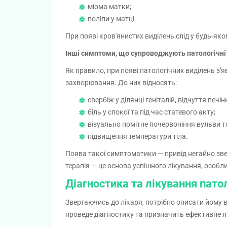
міома матки;
поліпи у матці.
При появі кров'янистих виділень слід у будь-яко
Інші симптоми, що супроводжують патологічні
Як правило, при появі патологічних виділень з
захворювання. До них відносять:
свербіж у ділянці геніталій, відчуття печін
біль у спокої та під час статевого акту;
візуально помітне почервоніння вульви та
підвищення температури тіла.
Поява такої симптоматики — привід негайно зве
терапія — це основа успішного лікування, особл
Діагностика та лікування пато
Звертаючись до лікаря, потрібно описати йому в
проведе діагностику та призначить ефективне л