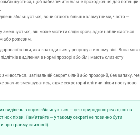
 розм'якшується, щоб забезпечити вільне проходження для потенцій
.
виділень збільшується, вони стають більш каламутними, часто —
ту зменшується, він може містити сліди крові, адже наближається
им або рожевим.
 дорослої жінки, яка знаходиться у репродуктивному віці. Вона мож
підлітків виділення в нормі прозорі або білі, мають слизисту
змінюється. Вагінальній секрет білий або прозорий, без запаху. Че
оже значно зменшуватись, адже секреторні клітини піхви поступово
рих виділень в нормі збільшується — це є природною реакцією на
стінок піхви. Пам'ятайте — у такому секреті не повинно бути
ти про травму слизової).