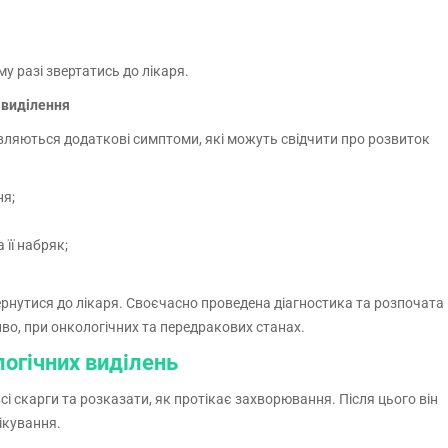
му разі звертатись до лікаря.
 виділення
'являються додаткові симптоми, які можуть свідчити про розвиток
ня;
 її набряк;
рнутися до лікаря. Своєчасно проведена діагностика та розпочата
иво, при онкологічних та передракових станах.
логічних виділень
сі скарги та розказати, як протікає захворювання. Після цього він
ікування.