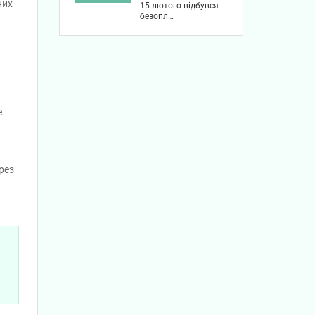
них
15 лютого відбувся
безопл…
е
рез