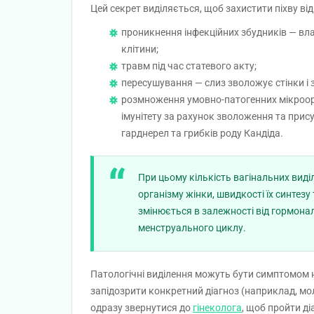
Цей секрет виділяється, щоб захистити піхву від
проникнення інфекційних збудників — вл
клітини;
травм під час статевого акту;
пересушування — слиз зволожує стінки і 
розмноження умовно-патогенних мікроорг
імунітету за рахунок зволоження та при
гарднерел та грибків роду Кандіда.
При цьому кількість вагінальних вид
організму жінки, швидкості їх синтез
змінюється в залежності від гормональ
менструального циклу.
Патологічні виділення можуть бути симптомом н
запідозрити конкретний діагноз (наприклад, мол
одразу звернутися до
гінеколога
, щоб пройти д