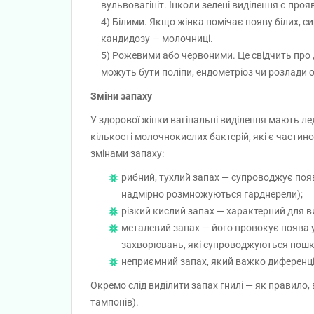
вульвовагініт. Інколи зелені виділення є проя
Білими. Якщо жінка помічає появу білих, си
кандидозу — молочниці.
Рожевими або червоними. Це свідчить про д
можуть бути поліпи, ендометріоз чи розлади о
Зміни запаху
У здорової жінки вагінальні виділення мають лед
кількості молочнокислих бактерій, які є част
змінами запаху:
рибний, тухлий запах — супроводжує появ
надмірно розмножуються гарднерели);
різкий кислий запах — характерний для 
металевий запах — його провокує поява у 
захворювань, які супроводжуються пошкод
неприємний запах, який важко диференці
Окремо слід виділити запах гнилі — як правило, в
тампонів).