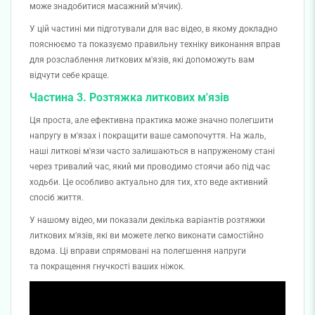
може знадобитися масажний мʼячик).
У цій частині ми підготували для вас відео, в якому докладно
пояснюємо та показуємо правильну техніку виконання вправ
для розслаблення литкових м'язів, які допоможуть вам
відчути себе краще.
Частина 3. Розтяжка литкових м'язів
Ця проста, але ефективна практика може значно полегшити
напругу в м'язах і покращити ваше самопочуття. На жаль,
наші литкові м'язи часто залишаються в напруженому стані
через тривалий час, який ми проводимо стоячи або під час
ходьби. Це особливо актуально для тих, хто веде активний
спосіб життя.
У нашому відео, ми показали декілька варіантів розтяжки
литкових м'язів, які ви можете легко виконати самостійно
вдома. Ці вправи спрямовані на полегшення напруги
та покращення гнучкості ваших ніжок.