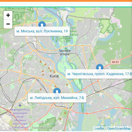
+
−
м. Мінська, вул. Лук'яненка, 19
м. Чернігівська, просп. Каденюка, 17-В
м. Либідська, вул. Маккейна, 7-Б
Leaflet
|
OpenStreetMap