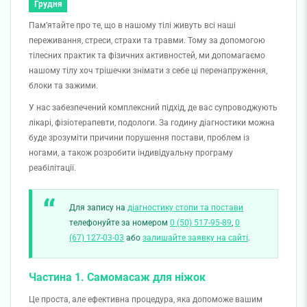
Грудня
Памʼятайте про те, що в нашому тілі живуть всі наші
переживання, стреси, страхи та травми. Тому за допомогою
тілесних практик та фізичних активностей, ми допомагаємо
нашому тілу хоч трішечки знімати з себе ці перенапруження,
блоки та зажими.
У нас забезпечений комплексний підхід, де вас супроводжують
лікарі, фізіотерапевти, подологи. За годину діагностики можна
буде зрозуміти причини порушення постави, проблем із
ногами, а також розробити індивідуальну програму
реабілітації.
Для запису на
діагностику стопи та постави
телефонуйте за номером
0 (50) 517-95-89
,
0
(67) 127-03-03
або
залишайте заявку на сайті
.
Частина 1. Самомасаж для ніжок
Це проста, але ефективна процедура, яка допоможе вашим