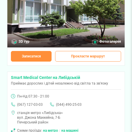
3D тур
Фотогалерея
Записатися
Прокласти маршрут
Smart Medical Center на Либідській
Приймає дорослих і дітей незалежно від світла та зв'язку
Пн-Нд 07:30 - 21:00
(067) 127-03-03
(044) 490-25-03
станція метро «Либідська»
вул. Джона Маккейна, 7-Б
Печерський район
Схеми проїзду:
на метро
/
на машині