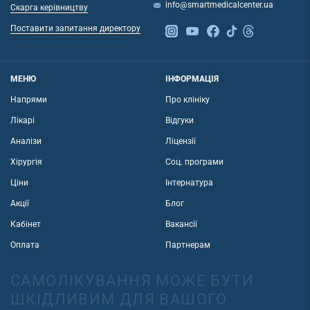
info@smartmedicalcenter.ua
Скарга керівництву
Поставити запитання директору
МЕНЮ
ІНФОРМАЦІЯ
Напрями
Про клініку
Лікарі
Відгуки
Аналізи
Ліцензії
Хірургія
Соц. програми
Ціни
Інтернатура
Акції
Блог
Кабінет
Вакансії
Оплата
Партнерам
САМОЛІКУВАННЯ МОЖЕ БУТИ
ШКІДЛИВИМ ДЛЯ ВАШОГО