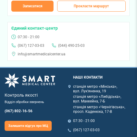
Записатися
Прокласти маршрут
Єдиний контакт-центр
07:30 - 21:00
(067) 127-03-03
(044) 490-25-03
info@smartmedicalcenter.ua
НАШІ КОНТАКТИ
станція метро «Мінська»,
вул. Лук'яненка, 19
Контроль якості
станція метро «Либідська»,
вул. Маккейна, 7-Б
Відділ обробки звернень
станція метро «Чернігівська»,
(067) 802-16-56
просп. Каденюка, 17-В
07:30 - 21:00
Залишити відгук про МЦ
(067) 127-03-03