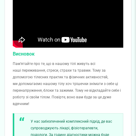
Висновок
Памʼятайте про те, що в нашому тілі живуть всі
наші переживання, стреси, страхи та травми. Тому за
допомогою тілесних практик та фізичних активностей,
ми допомагаємо нашому тілу хоч трішечки знімати з себе ці
перенапруження, блоки та зажими. Тому не відкладайте себе і
роботу зі своїм тілом. Повірте, воно вам буде за це дуже
вдячним!
У нас забезпечений комплексний підхід, де вас
супроводжують лікарі, фізіотерапевти,
подологи. За годину діагностики можна буде