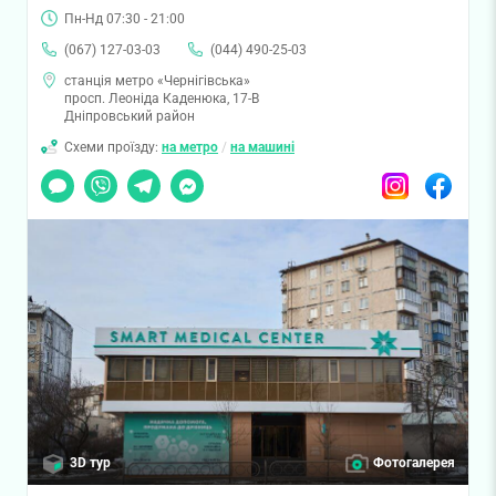
Пн-Нд 07:30 - 21:00
(067) 127-03-03
(044) 490-25-03
станція метро «Чернігівська»
просп. Леоніда Каденюка, 17-В
Дніпровський район
Схеми проїзду:
на метро
/
на машині
Чат
Viber
Telegram
Messenger
Instagram
Facebook
3D тур
Фотогалерея