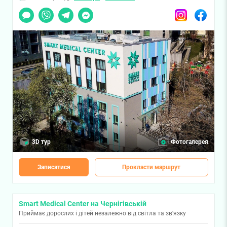
Чат
Viber
Telegram
Messenger
Instagram
Facebook
3D тур
Фотогалерея
Записатися
Прокласти маршрут
Smart Medical Center на Чернігівській
Приймає дорослих і дітей незалежно від світла та зв'язку