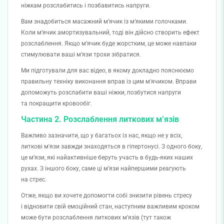
ніжкам розслабитись і позбавитись напруги.
Вам знадобиться масажний мʼячик із мʼякими голочками.
Коли мʼячик амортизувальний, тоді він дійсно створить ефект
розслаблення. Якщо мʼячик буде жорстким, це може навпаки
стимулювати ваші мʼязи трохи зібратися.
Ми підготували для вас відео, в якому докладно пояснюємо
правильну техніку виконання вправ із цим м'ячиком. Вправи
допоможуть розслабити ваші ніжки, позбутися напруги
та покращити кровообіг.
Частина 2. Розслаблення литкових мʼязів
Важливо зазначити, що у багатьох із нас, якщо не у всіх,
литкові м'язи завжди знаходяться в гіпертонусі. З одного боку,
це мʼязи, які найактивніше беруть участь в будь-яких наших
рухах. З іншого боку, саме ці мʼязи найпершими реагують
на стрес.
Отже, якщо ви хочете допомогти собі знизити рівень стресу
і відновити свій емоційний стан, наступним важливим кроком
може бути розслаблення литкових мʼязів (тут також