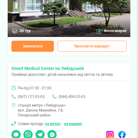
3D тур
Фотогалерея
Записатися
Прокласти маршрут
Smart Medical Center на Либідській
Приймає дорослих і дітей незалежно від світла та зв'язку
Пн-Нд 07:30 - 21:00
(067) 127-03-03
(044) 490-25-03
станція метро «Либідська»
вул. Джона Маккейна, 7-Б
Печерський район
Схеми проїзду:
на метро
/
на машині
Чат
Viber
Telegram
Messenger
Instagram
Facebook