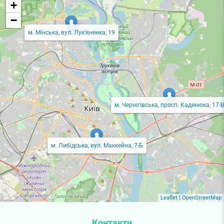
+
−
м. Мінська, вул. Лук'яненка, 19
м. Чернігівська, просп. Каденюка, 17-В
м. Либідська, вул. Маккейна, 7-Б
Leaflet
|
OpenStreetMap
Контакти