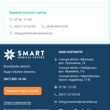
Єдиний контакт-центр
07:30 - 21:00
(067) 127-03-03
(044) 490-25-03
info@smartmedicalcenter.ua
НАШІ КОНТАКТИ
станція метро «Мінська»,
вул. Лук'яненка, 19
Контроль якості
станція метро «Либідська»,
вул. Маккейна, 7-Б
Відділ обробки звернень
станція метро «Чернігівська»,
(067) 802-16-56
просп. Каденюка, 17-В
07:30 - 21:00
Залишити відгук про МЦ
(067) 127-03-03
info@smartmedicalcenter.ua
Скарга керівництву
Поставити запитання директору