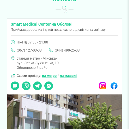
Smart Medical Center на Оболоні
Приймає дорослих і дітей незалежно від світла та зв'язку
Пн-Нд 07:30 - 21:00
(067) 127-03-03
(044) 490-25-03
станція метро «Мінська»
вул. Левка Лук'яненка, 19
Оболонський район
Схеми проїзду:
на метро
/
на машині
Чат
Viber
Telegram
Messenger
Instagram
Facebook