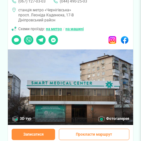
(067) 127-03-03
(044) 490-25-03
станція метро «Чернігівська»
просп. Леоніда Каденюка, 17-В
Дніпровський район
Схеми проїзду:
на метро
/
на машині
Чат
Viber
Telegram
Messenger
Instagram
Facebook
3D тур
Фотогалерея
Записатися
Прокласти маршрут