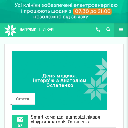
НАПРЯМИ
ЛІКАРІ
(067) 127-03-03
ПОШУК
ЩЕ
Стаття
Smart команда: відповіді лікаря-
хірурга Анатолія Остапенка
02