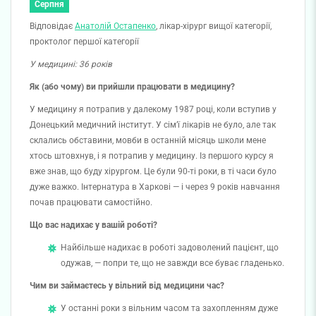
Серпня
Відповідає
Анатолій Остапенко
, лікар-хірург вищої категорії,
проктолог першої категорії
У медицині: 36 років
Як (або чому) ви прийшли працювати в медицину?
У медицину я потрапив у далекому 1987 році, коли вступив у
Донецький медичний інститут. У сім’ї лікарів не було, але так
склались обставини, мовби в останній місяць школи мене
хтось штовхнув, і я потрапив у медицину. Із першого курсу я
вже знав, що буду хірургом. Це були 90-ті роки, в ті часи було
дуже важко. Інтернатура в Харкові — і через 9 років навчання
почав працювати самостійно.
Що вас надихає у вашій роботі?
Найбільше надихає в роботі задоволений пацієнт, що
одужав, — попри те, що не завжди все буває гладенько.
Чим ви займаєтесь у вільний від медицини час?
У останні роки з вільним часом та захопленням дуже