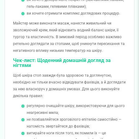
гель-лаками, гелевими плівками);
ви хочете отримати комплекс доглядових процедур.
Майстер може виконати масаж, нанести живильний чи
зволожуючий крем, який відновить водний баланс шкіри, її
тургор та еластичність. В зимовий період особливо важливо
ретельно доглядати за стопами, щоб уникнути пересихання та
негативного впливу низьких температур на шкіру.
Чек-лист: Щоденний домашній догляд за
нігтями
Щоб шкіра стоп завжди була здоровою та доглянутою,
необхідно не тільки вчасно відвідувати фахівців, а й доглядати
за нею власноруч у домашніх умовах. Для цього виконуйте
декілька правил:
регулярно очищайте шкіру, використовуючи для цього
неагресивні мила;
не позбавляйтеся зроговілого епітелію самостійно —
натомість звертайтеся до фахівців;
витирайте ноги після того, як помили їх — це