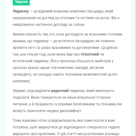
Червня
Педикюр
— це відомий кожному комплекс процедур, який
направлений на догляд за стопами та нігтями на ногах. Він є
невід'ємною частиною догляду за собою.
Велика кількість тих, хто хоче доглядати за власними стопами,
вважає, що педикюр — це естетичні процедури, які повинні
зробити нігті та шкіру красивими та доглянутими. Це дійсно
так, але тільки тоді, коли мова йде про
гігієнічний
чи
естетичний педикюр. Його пропонує більшість майстрів у
салонах краси, однак той комплекс заходів, які вони
проводять, не складає навіть половини можливостей цього
напрямку.
Окремо слід виділити
медичний
педикюр, який виконують
подологи. Вони торкаються не лише візуальної сторони
питання, а й працюють із різними проблемами та станами, які
можуть приносити людині дискомфорт.
Тому важливо чітко усвідомлювати, яка саме послуга вам
потрібна, щоб звернутися до відповідного спеціаліста і вдало
вирішити свої проблеми. У цій статті ми розглянемо різницю