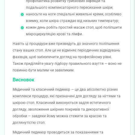
профілактика розвитку грибкових інфекцій та
подальшого компенсаторного пересихання шкіри;
наносьте на ноги спеціальні живильні креми, особливо
взимку, коли шкіра страждає від низьких температур;
кожен день робіть простий масаж стоп, щоб поліпшити
мікроциркуляцію крові та лімфи.
Навіть ці процедури вже призведуть до значного поліпшення
стану ваших стоп. Але це не відміняє періодичних відвідувань
фахівців, щоб забезпечити догляд на професійному рівні.
Також приділяйте увагу підбору правильного взуття — воно не
повинно бути малим чи завеликим.
Висновок
Медичний та класичний педикюр — це два абсолютно різних
комплекси процедур, які призначені для догляду за нігтями та
шкірою стоп. Класичний виконується задля естетичного
догляду, зволоження шкірних покривів та декоративної
обробки — завдяки йому можна стежити за красою та
доглянутістю стоп.
Медичний педикюр проводиться за показаннями та