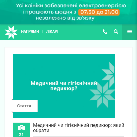
НАПРЯМИ
ЛІКАРІ
(067) 127-03-03
ПОШУК
ЩЕ
Стаття
Медичний чи гігієнічний педикюр: який
обрати
21