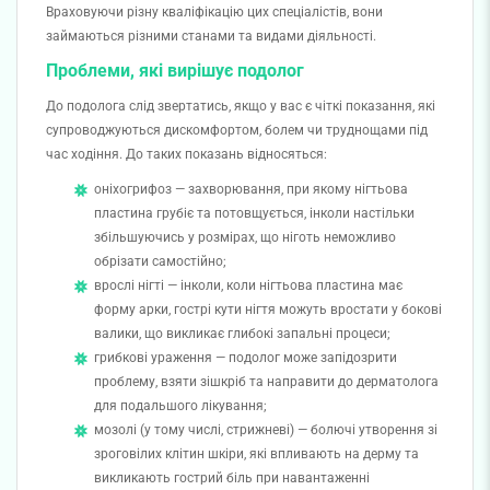
Враховуючи різну кваліфікацію цих спеціалістів, вони
займаються різними станами та видами діяльності.
Проблеми, які вирішує подолог
До подолога слід звертатись, якщо у вас є чіткі показання, які
супроводжуються дискомфортом, болем чи труднощами під
час ходіння. До таких показань відносяться:
оніхогрифоз — захворювання, при якому нігтьова
пластина грубіє та потовщується, інколи настільки
збільшуючись у розмірах, що ніготь неможливо
обрізати самостійно;
врослі нігті — інколи, коли нігтьова пластина має
форму арки, гострі кути нігтя можуть вростати у бокові
валики, що викликає глибокі запальні процеси;
грибкові ураження — подолог може запідозрити
проблему, взяти зішкріб та направити до дерматолога
для подальшого лікування;
мозолі (у тому числі, стрижневі) — болючі утворення зі
зроговілих клітин шкіри, які впливають на дерму та
викликають гострий біль при навантаженні