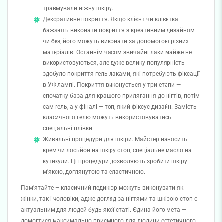
травмували ніжну шкіру.
Декоративне покриття. Якщо клієнт чи клієнтка
бажають виконати покриття з креативним дизайном
чи без, його можуть виконати за допомогою різних
матеріалів. Останнім часом звичайні лаки майже не
використовуються, але дуже велику популярність
здобуло покриття гель-лаками, які потребують фіксації
в УФ-лампі. Покриття виконується у три етапи —
спочатку база для кращого прилягання до нігтів, потім
сам гель, а у фіналі — топ, який фіксує дизайн. Замість
класичного гелю можуть використовуватись
спеціальні плівки.
Живильні процедури для шкіри. Майстер наносить
крем чи лосьйон на шкіру стоп, спеціальне масло на
кутикули. Ці процедури дозволяють зробити шкіру
м'якою, доглянутою та еластичною.
Пам'ятайте — класичний педикюр можуть виконувати як
жінки, так і чоловіки, адже догляд за нігтями та шкірою стоп є
актуальним для людей будь-якої статі. Єдина його мета —
домогтися максимально приємного для людини естетичного