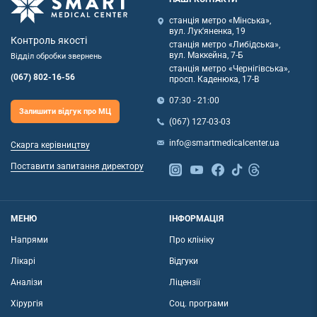
станція метро «Мінська»,
вул. Лук'яненка, 19
Контроль якості
станція метро «Либідська»,
вул. Маккейна, 7-Б
Відділ обробки звернень
станція метро «Чернігівська»,
(067) 802-16-56
просп. Каденюка, 17-В
07:30 - 21:00
Залишити відгук про МЦ
(067) 127-03-03
info@smartmedicalcenter.ua
Скарга керівництву
Поставити запитання директору
МЕНЮ
ІНФОРМАЦІЯ
Напрями
Про клініку
Лікарі
Відгуки
Аналізи
Ліцензії
Хірургія
Соц. програми