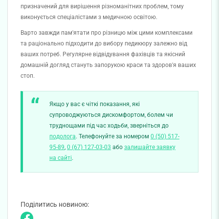
призначений для вирішення різноманітних проблем, тому
виконується спеціалістами з медичною освітою.
Варто завжди пам'ятати про різницю між цими комплексами
та раціонально підходити до вибору педикюру залежно від
ваших потреб. Регулярне відвідування фахівців та якісний
домашній догляд стануть запорукою краси та здоров'я ваших
стоп.
Якщо у вас є чіткі показання, які
супроводжуються дискомфортом, болем чи
труднощами під час ходьби, зверніться до
подолога
. Телефонуйте за номером
0 (50) 517-
95-89
,
0 (67) 127-03-03
або
залишайте заявку
на сайті
.
Поділитись новиною: