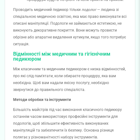
Проводить медичний педикюр тільки
подолог
— людина зі
спеціальною медичною освітою, яка має право виконувати всі
описані маніпуляції. Подологи не займаються естетикою, не
виконують декоративне покриття. Вони можуть провести
обрізне або апаратне видалення кутикули, якщо того потребує
ситуація.
Відмінності між медичним та гігієнічним
педикюром
Між класичним та медичним педикюром є низка відмінностей,
про які слід пам'ятати, коли обираєте процедуру, яка вам
необхідна. Щоб вам надали якісну послугу, необхідно
звернутися до правильного спеціаліста.
Методи обробки та інструменти
Більшість майстрів під час виконання класичного педикюру
останнім часом використовує професійні інструменти для
подологів, щоб збільшити ефективність виконуваних
маніпуляцій та забезпечити їх безпеку. Основна різниця
полягає у різноманітності набору інструментів.