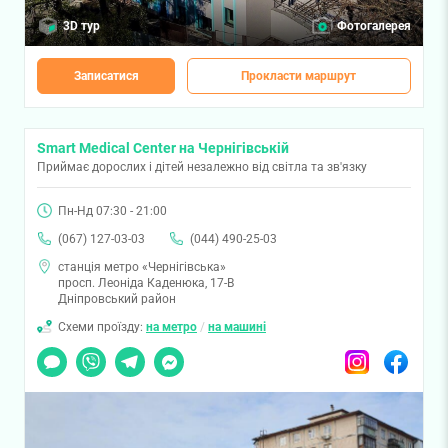
3D тур
Фотогалерея
Записатися
Прокласти маршрут
Smart Medical Center на Чернігівській
Приймає дорослих і дітей незалежно від світла та зв'язку
Пн-Нд 07:30 - 21:00
(067) 127-03-03
(044) 490-25-03
станція метро «Чернігівська»
просп. Леоніда Каденюка, 17-В
Дніпровський район
Схеми проїзду:
на метро
/
на машині
Чат
Viber
Telegram
Messenger
Instagram
Facebook