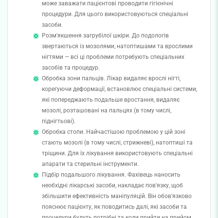
може заважати пацієнтові проводити гігієнічні
процедури. Для цього використовуються спеціальні
засоби.
Розм'якшення загрубілої шкіри. До подологів
звертаються із мозолями, натоптишами та врослими
нігтями — всі ці проблеми потребують спеціальних
засобів та процедур.
Обробка зони пальців. Лікар видаляє врослі нігті,
корегуючи деформації, встановлює спеціальні системи,
які попереджають подальше вростання, видаляє
мозолі, розташовані на пальцях (в тому числі,
піднігтьові).
Обробка стопи. Найчастішою проблемою у цій зоні
стають мозолі (в тому числі, стрижневі), натоптиші та
тріщини. Для їх лікування використовують спеціальні
апарати та стерильні інструменти.
Підбір подальшого лікування. Фахівець наносить
необхідні лікарські засоби, накладає пов'язку, щоб
збільшити ефективність маніпуляцій. Він обов'язково
пояснює пацієнту, як поводитись далі, які засоби та
процедури будуть потрібні та коли прийти на прийом.