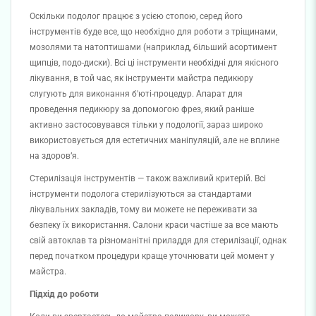
Оскільки подолог працює з усією стопою, серед його
інструментів буде все, що необхідно для роботи з тріщинами,
мозолями та натоптишами (наприклад, більший асортимент
щипців, подо-диски). Всі ці інструменти необхідні для якісного
лікування, в той час, як інструменти майстра педикюру
слугують для виконання б'юті-процедур. Апарат для
проведення педикюру за допомогою фрез, який раніше
активно застосовувався тільки у подології, зараз широко
використовується для естетичних маніпуляцій, але не вплине
на здоров’я.
Стерилізація інструментів — також важливий критерій. Всі
інструменти подолога стерилізуються за стандартами
лікувальних закладів, тому ви можете не переживати за
безпеку їх використання. Салони краси частіше за все мають
свій автоклав та різноманітні приладдя для стерилізації, однак
перед початком процедури краще уточнювати цей момент у
майстра.
Підхід до роботи