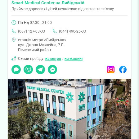
Smart Medical Center на Либідській
Приймає дорослих і дітей незалежно від світла та зв'язку
Пн-Нд 07:30 - 21:00
(067) 127-03-03
(044) 490-25-03
станція метро «Либідська»
вул. Джона Маккейна, 7-Б
Печерський район
Схеми проїзду:
на метро
/
на машині
Чат
Viber
Telegram
Messenger
Instagram
Facebook