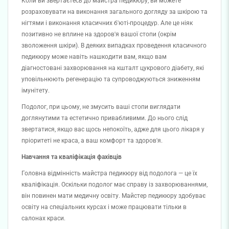
Коли ви звертаєтесь до майстра педикюру, ви можете
розраховувати на виконання загального догляду за шкірою та
нігтями і виконання класичних б'юті-процедур. Але це ніяк
позитивно не вплине на здоров'я вашої стопи (окрім
зволоження шкіри). В деяких випадках проведення класичного
педикюру може навіть нашкодити вам, якщо вам
діагностовані захворювання на кшталт цукрового діабету, які
уповільнюють регенерацію та супроводжуються зниженням
імунітету.
Подолог, при цьому, не змусить ваші стопи виглядати
доглянутими та естетично привабливими. До нього слід
звертатися, якщо вас щось непокоїть, адже для цього лікаря у
пріоритеті не краса, а ваш комфорт та здоров'я.
Навчання та кваліфікація фахівців
Головна відмінність майстра педикюру від подолога — це їх
кваліфікація. Оскільки подолог має справу із захворюваннями,
він повинен мати медичну освіту. Майстер педикюру здобуває
освіту на спеціальних курсах і може працювати тільки в
салонах краси.