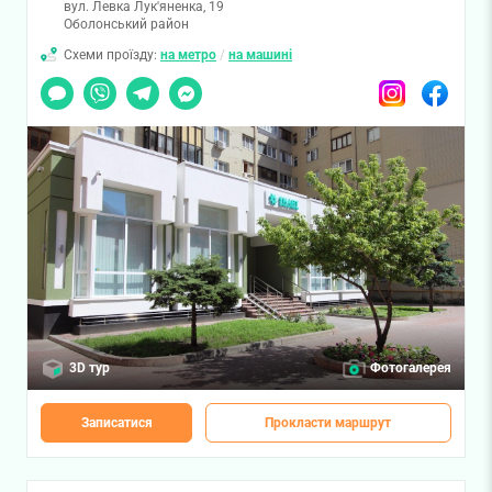
вул. Левка Лук'яненка, 19
Оболонський район
Схеми проїзду:
на метро
/
на машині
Чат
Viber
Telegram
Messenger
Instagram
Facebook
3D тур
Фотогалерея
Записатися
Прокласти маршрут