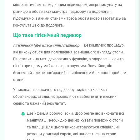
між естетичним та медичним педикюром, звернемо увагу на
різницю в обов'язках майстра педикюру та подолога і
підсумуємо, з якими станами треба обов'язково звертатись за
консультацією до подолога.
Що таке гігієнічний педикюр
Гігієнічний (або класичний) педикюр
— це комплекс процедур,
які виконуються для поліпшення зовнішнього вигляду стопи.
Він ставить на меті декоративну функцію, а здоров'я шкіри та
нігтів при цьому майже не враховується. Звичайно, він
безпечний, але не пов'язаний з вирішенням більшості проблем
стопи.
У виконанні класичного педикюру виділяють кілька
обов'язкових стадій, які дозволяють забезпечити якісний
сервіс та бажаний результат:
Дезінфекція робочої зони. Щоб безпечно виконати всі
маніпуляції, необхідно дезінфікувати поверхню стопи
та пальці. Для цього використовуються спеціальні
розчини у вигляді спреїв, які наносяться на стопи.