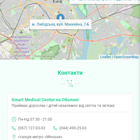
м. Либідська, вул. Маккейна, 7-Б
Leaflet
|
OpenStreetMap
Контакти
Smart Medical Center на Оболоні
Приймає дорослих і дітей незалежно від світла та зв'язку
Пн-Нд 07:30 - 21:00
(067) 127-03-03
(044) 490-25-03
станція метро «Мінська»