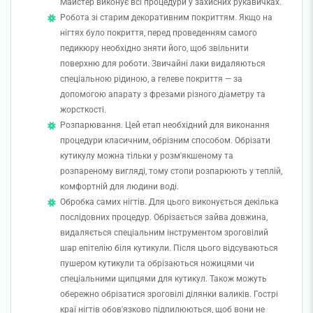
Майстер виконує всі процедури у захисних рукавичках.
Робота зі старим декоративним покриттям. Якщо на
нігтях було покриття, перед проведенням самого
педикюру необхідно зняти його, щоб звільнити
поверхню для роботи. Звичайні лаки видаляються
спеціальною рідиною, а гелеве покриття — за
допомогою апарату з фрезами різного діаметру та
жорсткості.
Розпарювання. Цей етап необхідний для виконання
процедури класичним, обрізним способом. Обрізати
кутикулу можна тільки у розм'якшеному та
розпареному вигляді, тому стопи розпарюють у теплій,
комфортній для людини воді.
Обробка самих нігтів. Для цього виконується декілька
послідовних процедур. Обрізається зайва довжина,
видаляється спеціальним інструментом зроговілий
шар епітелію біля кутикули. Після цього відсуваються
пушером кутикули та обрізаються ножицями чи
спеціальними щипцями для кутикул. Також можуть
обережно обрізатися зроговілі ділянки валиків. Гострі
краї нігтів обов'язково підпилюються, щоб вони не