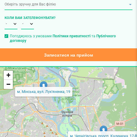
КОЛИ ВАМ ЗАТЕЛЕФОНУВАТИ?
Погоджуюсь з умовами
Політики приватності
та
Публічного
договору
Записатися на прийом
+
−
м. Мінська, вул. Лук'яненка, 19
м. Чернігівська, просп. Каденюка, 17-В