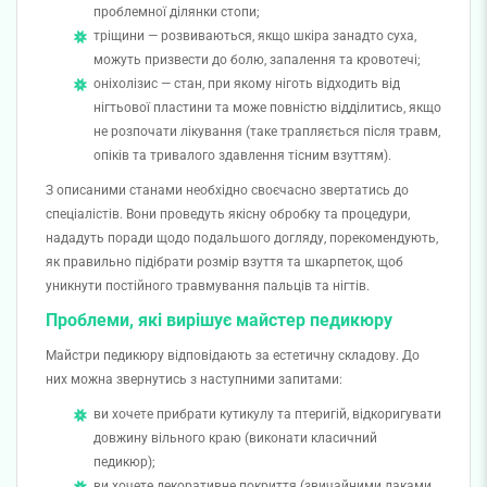
проблемної ділянки стопи;
тріщини — розвиваються, якщо шкіра занадто суха,
можуть призвести до болю, запалення та кровотечі;
оніхолізис — стан, при якому ніготь відходить від
нігтьової пластини та може повністю відділитись, якщо
не розпочати лікування (таке трапляється після травм,
опіків та тривалого здавлення тісним взуттям).
З описаними станами необхідно своєчасно звертатись до
спеціалістів. Вони проведуть якісну обробку та процедури,
нададуть поради щодо подальшого догляду, порекомендують,
як правильно підібрати розмір взуття та шкарпеток, щоб
уникнути постійного травмування пальців та нігтів.
Проблеми, які вирішує майстер педикюру
Майстри педикюру відповідають за естетичну складову. До
них можна звернутись з наступними запитами:
ви хочете прибрати кутикулу та птеригій, відкоригувати
довжину вільного краю (виконати класичний
педикюр);
ви хочете декоративне покриття (звичайними лаками,