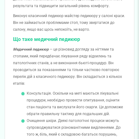
результата та підвищити загальний рівень комфорту.
Виконує класичний педикюр майстер педикюру у салоні краси.
Він не займається проблемами стоп, тому звертатися до
салону, якщо вас щось непокоїть, не варто.
Що таке медичний педикюр
Медичний педикюр
— це різновид догляду за нігтями та
стопами, який передбачає лікування ряду відхилень та
патологічних станів, а не виконання бьюті-процедур. Він
проводиться за показаннями та тільки частково повторює
перелік дій з класичного педикюру. Він складається з кількох
етапів:
Консультація. Оскільки на меті маються лікувальні
процедури, необхідно провести опитування, оцінити
стан пацієнта та вислухати його скарги. Це допоможе
обрати правильну тактику для подальших дій.
Очищення шкіри. Деякі патологічні процеси можуть
супроводжуватися різноманітними виділеннями. До
того ж, біль, який є складовою багатьох порушень,