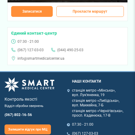
Записатися
Прокласти маршрут
Єдиний контакт-центр
07:30 - 21:00
(067) 127-03-03
(044) 490-25-03
info@smartmedicalcenter.ua
НАШІ КОНТАКТИ
станція метро «Мінська»,
вул. Лук'яненка, 19
Контроль якості
станція метро «Либідська»,
вул. Маккейна, 7-Б
Відділ обробки звернень
станція метро «Чернігівська»,
(067) 802-16-56
просп. Каденюка, 17-В
07:30 - 21:00
Залишити відгук про МЦ
(067) 127-03-03