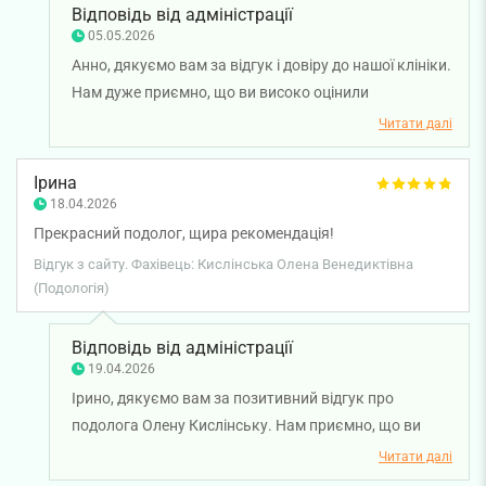
Відповідь від адміністрації
05.05.2026
Анно, дякуємо вам за відгук і довіру до нашої клініки.
Нам дуже приємно, що ви високо оцінили
професіоналізм подолога Тетяни Атаманенко, її
Читати далі
уважність та комфорт у спілкуванні. Бажаємо вам
міцного здоров'я!
Ірина
18.04.2026
Прекрасний подолог, щира рекомендація!
Відгук з сайту. Фахівець: Кислінська Олена Венедиктівна
(Подологія)
Відповідь від адміністрації
19.04.2026
Ірино, дякуємо вам за позитивний відгук про
подолога Олену Кислінську. Нам приємно, що ви
оцінили роботу нашого спеціаліста та готові
Читати далі
рекомендувати його іншим. Бажаємо вам міцного