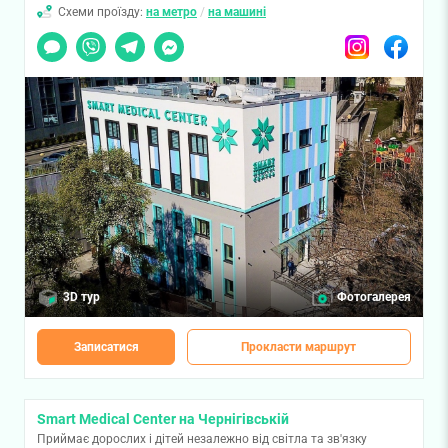
Схеми проїзду:
на метро
/
на машині
Чат
Viber
Telegram
Messenger
Instagram
Facebook
3D тур
Фотогалерея
Записатися
Прокласти маршрут
Smart Medical Center на Чернігівській
Приймає дорослих і дітей незалежно від світла та зв'язку