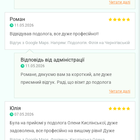
задоволені результатом процедур та професійністю
Читати далі
нашого спеціаліста. Бажаємо вам міцного здоров'я!
Роман
11.05.2026
Відвідував подолога, все дуже професійно!!
Відгук з Google Maps. Напрям: Подологія. Філія на Чернігівській
Відповідь від адміністрації
11.05.2026
Романе, дякуємо вам за короткий, але дуже
приємний відгук. Раді, що візит до подолога
пройшов для вас на високому професійному рівні та
Читати далі
залишив позитивні враження. Бажаємо вам міцного
здоров'я!
Юлія
07.05.2026
Була на прийомі у подолога Олени Кислінської, дуже
задоволена, все професійно на вищому рівні! Дуже
привітні адміністраторки Юлія і Олена, допомогли
Відгук з Google Maps. Фахівець: Кислінська Олена