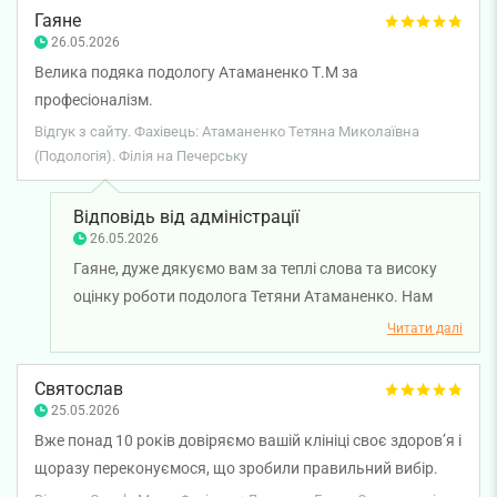
здоров'я!
Гаяне
26.05.2026
Велика подяка подологу Атаманенко Т.М за
професіоналізм.
Відгук з сайту. Фахівець: Атаманенко Тетяна Миколаївна
(Подологія). Філія на Печерську
Відповідь від адміністрації
26.05.2026
Гаяне, дуже дякуємо вам за теплі слова та високу
оцінку роботи подолога Тетяни Атаманенко. Нам
дуже приємно, що ви відзначили професіоналізм
Читати далі
спеціаліста. Бажаємо вам міцного здоров'я!
Святослав
25.05.2026
Вже понад 10 років довіряємо вашій клініці своє здоров’я і
щоразу переконуємося, що зробили правильний вибір.
Цього разу звернулися до подолога Лазарчук Ганни