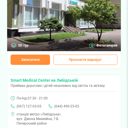
3D тур
Фотогалерея
Записатися
Прокласти маршрут
Smart Medical Center на Либідській
Приймає дорослих і дітей незалежно від світла та зв'язку
Пн-Нд 07:30 - 21:00
(067) 127-03-03
(044) 490-25-03
станція метро «Либідська»
вул. Джона Маккейна, 7-Б
Печерський район