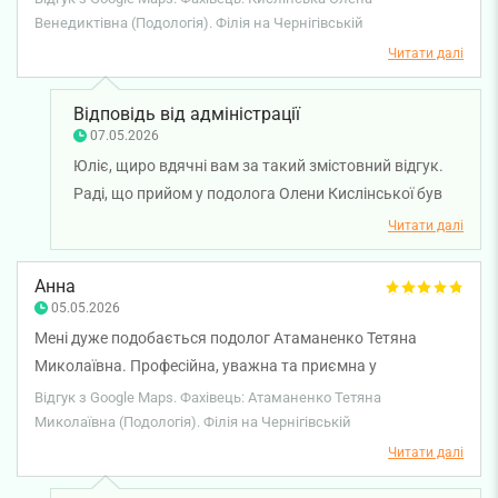
вирішити всі питання!
Венедиктівна (Подологія). Філія на Чернігівській
Читати далі
Відповідь від адміністрації
07.05.2026
Юліє, щиро вдячні вам за такий змістовний відгук.
Раді, що прийом у подолога Олени Кислінської був
для вас професійним і комфортним, а робота
Читати далі
адміністраторів допомогла швидко вирішити всі
організаційні питання. Бажаємо вам міцного
Анна
здоров'я!
05.05.2026
Мені дуже подобається подолог Атаманенко Тетяна
Миколаївна. Професійна, уважна та приємна у
спілкуванні. Завжди отримую якісний результат і гарний
Відгук з Google Maps. Фахівець: Атаманенко Тетяна
сервіс. Рекомендую!
Миколаївна (Подологія). Філія на Чернігівській
Читати далі