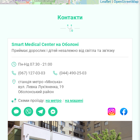
Leaflet
|
OpenStreetMap
Контакти
Smart Medical Center на Оболоні
Приймає дорослих і дітей незалежно від світла та зв'язку
Пн-Нд 07:30 - 21:00
(067) 127-03-03
(044) 490-25-03
станція метро «Мінська»
вул. Левка Лук'яненка, 19
Оболонський район
Схеми проїзду:
на метро
/
на машині
Чат
Viber
Telegram
Messenger
Instagram
Facebook