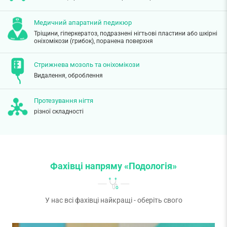
Медичний апаратний педикюр
Тріщини, гіперкератоз, подразнені нігтьові пластини або шкірні
оніхомікози (грибок), поранена поверхня
Стрижнева мозоль та оніхомікози
Видалення, оброблення
Протезування нігтя
різної складності
Фахівці напряму «Подологія»
У нас всі фахівці найкращі - оберіть свого