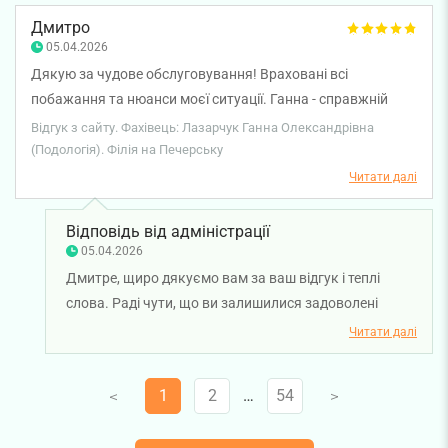
здоров'я!
Дмитро
05.04.2026
Дякую за чудове обслуговування! Враховані всі
побажання та нюанси моєї ситуації. Ганна - справжній
професіонал. Рекомендую!
Відгук з сайту. Фахівець: Лазарчук Ганна Олександрівна
(Подологія). Філія на Печерську
Читати далі
Відповідь від адміністрації
05.04.2026
Дмитре, щиро дякуємо вам за ваш відгук і теплі
слова. Раді чути, що ви залишилися задоволені
обслуговуванням і що подолог Ганна Лазарчук
Читати далі
змогла врахувати ваші побажання. Бажаємо вам
міцного здоров'я!
1
2
…
54
V
V