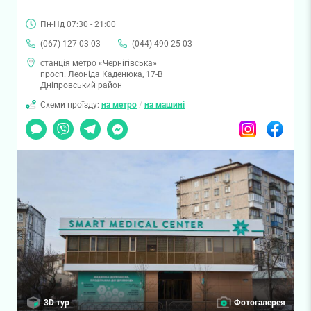
Пн-Нд 07:30 - 21:00
(067) 127-03-03
(044) 490-25-03
станція метро «Чернігівська»
просп. Леоніда Каденюка, 17-В
Дніпровський район
Схеми проїзду:
на метро
/
на машині
Чат
Viber
Telegram
Messenger
Instagram
Facebook
3D тур
Фотогалерея