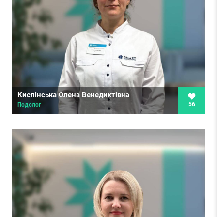
Кислінська Олена Венедиктівна
56
Подолог