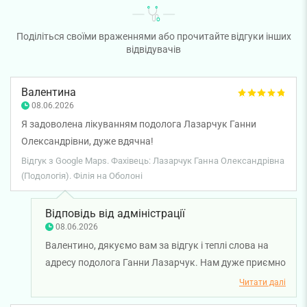
Поділіться своїми враженнями або прочитайте відгуки інших
відвідувачів
Валентина
08.06.2026
Я задоволена лікуванням подолога Лазарчук Ганни
Олександрівни, дуже вдячна!
Відгук з Google Maps. Фахівець: Лазарчук Ганна Олександрівна
(Подологія). Філія на Оболоні
Відповідь від адміністрації
08.06.2026
Валентино, дякуємо вам за відгук і теплі слова на
адресу подолога Ганни Лазарчук. Нам дуже приємно
знати, що ви залишилися задоволені лікуванням та
Читати далі
отриманим результатом. Бажаємо вам міцного