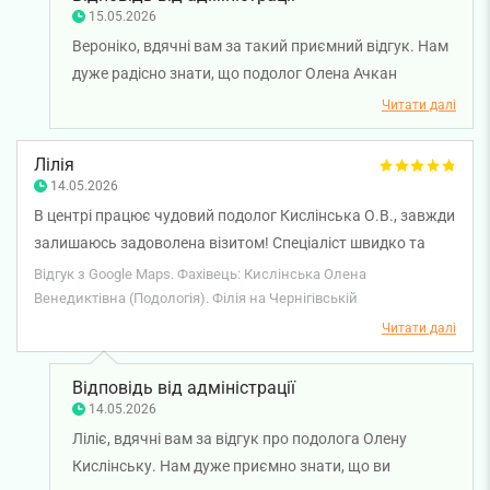
15.05.2026
Вероніко, вдячні вам за такий приємний відгук. Нам
дуже радісно знати, що подолог Олена Ачкан
допомогла вам розібратися з проблемою та
Читати далі
підібрала ефективне і зрозуміле лікування. Бажаємо
вам міцного здоров'я!
Лілія
14.05.2026
В центрі працює чудовий подолог Кислінська О.В., завжди
залишаюсь задоволена візитом! Спеціаліст швидко та
професійно виконує усі подологічні процедури.
Відгук з Google Maps. Фахівець: Кислінська Олена
Венедиктівна (Подологія). Філія на Чернігівській
Читати далі
Відповідь від адміністрації
14.05.2026
Ліліє, вдячні вам за відгук про подолога Олену
Кислінську. Нам дуже приємно знати, що ви