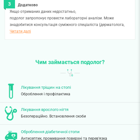
Додатково
Якщо отриманих даних недостатньо,
подолог запропонує провести лабораторні аналізи. Може
знадобитися консультація суміжного спеціаліста (дерматолога,
ортопеда тощо). У такому випадку подолог оформить
Читати далі
направлення для дообстеження і призначить дату повторного
візиту.
Чим займається подолог?
Лікування тріщин на стопі
Оброблення і профілактика
Лікування врослого нігтя
Безопераційно. Встановлення скоби
Оброблення діабетичної стопи
Антисептик, промивання поверхні та перев'язка