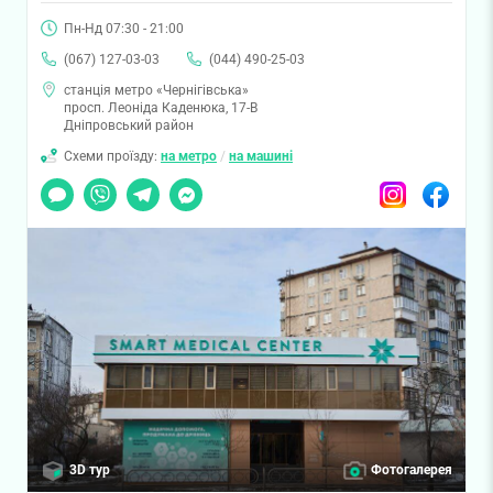
Пн-Нд 07:30 - 21:00
(067) 127-03-03
(044) 490-25-03
станція метро «Чернігівська»
просп. Леоніда Каденюка, 17-В
Дніпровський район
Схеми проїзду:
на метро
/
на машині
Чат
Viber
Telegram
Messenger
Instagram
Facebook
3D тур
Фотогалерея