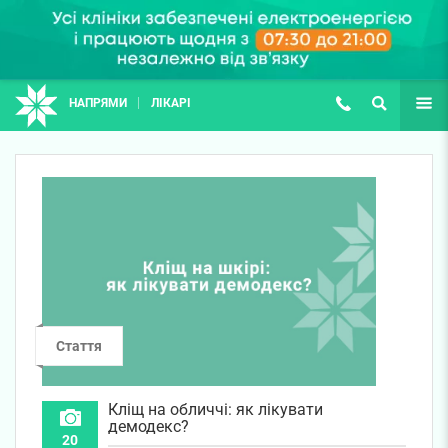
НАПРЯМИ
ЛІКАРІ
(067) 127-03-03
ПОШУК
ЩЕ
Стаття
Кліщ на обличчі: як лікувати
демодекс?
20