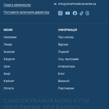
info@smartmedicalcenter.ua
Скарга керівництву
Поставити запитання директору
МЕНЮ
ІНФОРМАЦІЯ
Напрями
Про клініку
Лікарі
Відгуки
Аналізи
Ліцензії
Хірургія
Соц. програми
Ціни
Інтернатура
Акції
Блог
Кабінет
Вакансії
Оплата
Партнерам
САМОЛІКУВАННЯ МОЖЕ БУТИ
ШКІДЛИВИМ ДЛЯ ВАШОГО