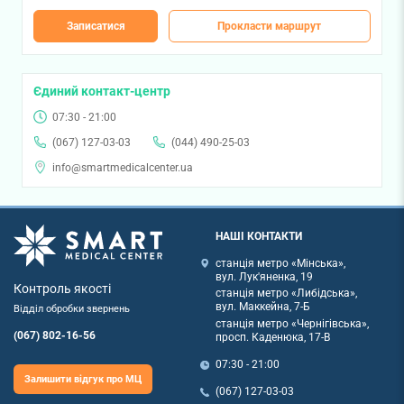
Записатися
Прокласти маршрут
Єдиний контакт-центр
07:30 - 21:00
(067) 127-03-03
(044) 490-25-03
info@smartmedicalcenter.ua
НАШІ КОНТАКТИ
станція метро «Мінська»,
вул. Лук'яненка, 19
Контроль якості
станція метро «Либідська»,
вул. Маккейна, 7-Б
Відділ обробки звернень
станція метро «Чернігівська»,
(067) 802-16-56
просп. Каденюка, 17-В
07:30 - 21:00
Залишити відгук про МЦ
(067) 127-03-03