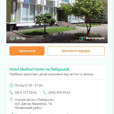
3D тур
Фотогалерея
Записатися
Прокласти маршрут
Smart Medical Center на Либідській
Приймає дорослих і дітей незалежно від світла та зв'язку
Пн-Нд 07:30 - 21:00
(067) 127-03-03
(044) 490-25-03
станція метро «Либідська»
вул. Джона Маккейна, 7-Б
Печерський район