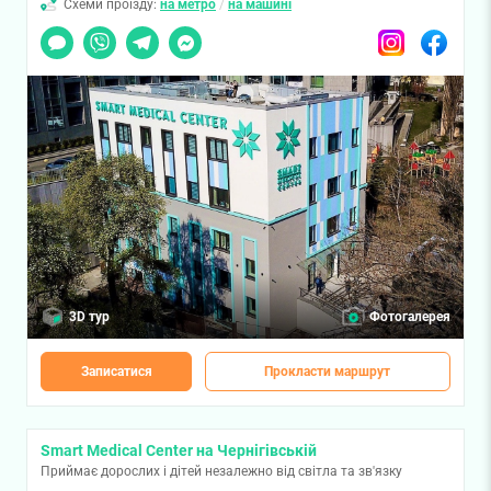
Схеми проїзду:
на метро
/
на машині
Чат
Viber
Telegram
Messenger
Instagram
Facebook
3D тур
Фотогалерея
Записатися
Прокласти маршрут
Smart Medical Center на Чернігівській
Приймає дорослих і дітей незалежно від світла та зв'язку