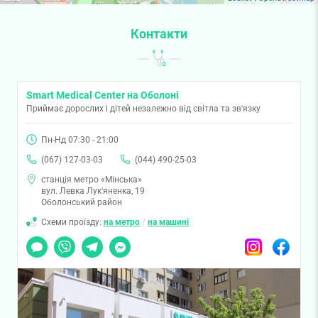
Контакти
Smart Medical Center на Оболоні
Приймає дорослих і дітей незалежно від світла та зв'язку
Пн-Нд 07:30 - 21:00
(067) 127-03-03
(044) 490-25-03
станція метро «Мінська»
вул. Левка Лук'яненка, 19
Оболонський район
Схеми проїзду:
на метро
/
на машині
Чат
Viber
Telegram
Messenger
Instagram
Facebook