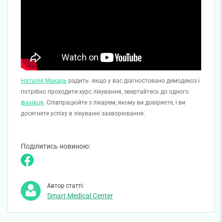
Наталія Макарь
радить: якщо у вас діагностовано демодекоз і
потрібно проходити курс лікування, звертайтесь до одного
фахівця
. Співпрацюйте з лікарем, якому ви довіряєте, і ви
досягнете успіху в лікуванні захворювання.
Поділитись новиною:
Автор статті:
Smart Medical Center