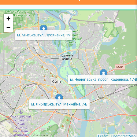
+
−
м. Мінська, вул. Лук'яненка, 19
м. Чернігівська, просп. Каденюка, 17-В
м. Либідська, вул. Маккейна, 7-Б
Leaflet
|
OpenStreetMap