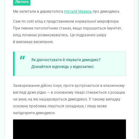
Лютого
Ми запитали в дерматолога
Наталії Макарь
про демодекоз.
Сам по собі кліщ є представником нормальної мікрофлори.
При певних патологічних станах, якщо порушується імунітет,
кліщ починає розмножуватись. Це подразнює шкіру
й викликає висипання.
Як діагностувати й лікувати демодекс?
Дізнайтеся відповідь у відеозаписі.
Захворювання дійсно існує, проте зустрічається в класичному
вигляді дуже рідко — в основному лікарі стикаються з розацеа
чи акне, на які нашаровується демодекоз. У такому випадку
основна проблема лікується складніше, і лікар може
запідозрити демодекоз.