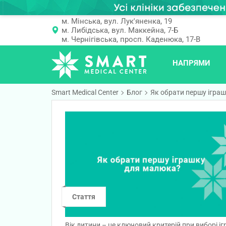
м. Мінська, вул. Лук'яненка, 19
м. Либідська, вул. Маккейна, 7-Б
м. Чернігівська, просп. Каденюка, 17-В
НАПРЯМИ
Smart Medical Center
Блог
Як обрати першу іграш
Стаття
Вік дитини – це ключовий критерій при виборі і