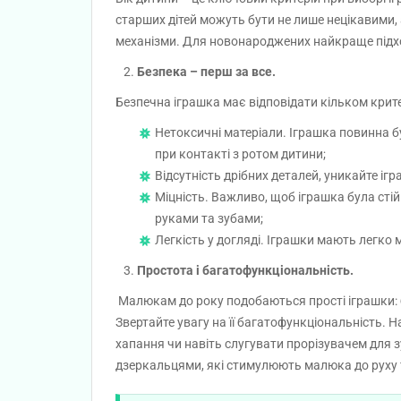
старших дітей можуть бути не лише нецікавими, 
механізми. Для новонароджених найкраще підход
2.
Безпека – перш за все.
Безпечна іграшка має відповідати кільком крит
Нетоксичні матеріали. Іграшка повинна б
при контакті з ротом дитини;
Відсутність дрібних деталей, уникайте іг
Міцність. Важливо, щоб іграшка була сті
руками та зубами;
Легкість у догляді. Іграшки мають легко 
3.
Простота і багатофункціональність.
Малюкам до року подобаються прості іграшки: б
Звертайте увагу на її багатофункціональність. 
хапання чи навіть слугувати прорізувачем для з
дзеркальцями, які стимулюють малюка до руху 