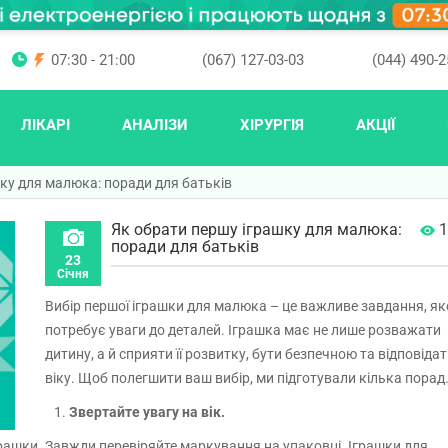
07:30 - 21:00
(067) 127-03-03
(044) 490-2
ЛІКАРІ
АНАЛІЗИ
ХІРУРГІЯ
АКЦІЇ
ку для малюка: поради для батьків
Як обрати першу іграшку для малюка:
1
поради для батьків
23
Січня
Вибір першої іграшки для малюка – це важливе завдання, як
потребує уваги до деталей. Іграшка має не лише розважати
дитину, а й сприяти її розвитку, бути безпечною та відповіда
віку. Щоб полегшити ваш вибір, ми підготували кілька порад
1.
Звертайте увагу на вік.
грашки. Завжди перевіряйте маркування на упаковці. Іграшки для