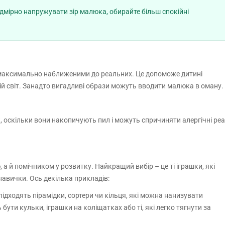
мірно напружувати зір малюка, обирайте більш спокійні
 максимально наближеними до реальних. Це допоможе дитині
 світ. Занадто вигадливі образи можуть вводити малюка в оману.
, оскільки вони накопичують пил і можуть спричиняти алергічні реак
а й помічником у розвитку. Найкращий вибір – це ті іграшки, які
навички. Ось декілька прикладів:
ідходять пірамідки, сортери чи кільця, які можна нанизувати
бути кульки, іграшки на коліщатках або ті, які легко тягнути за