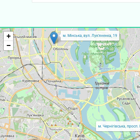
+
м. Мінська, вул. Лук'яненка, 19
−
м. Чернігівська, просп.