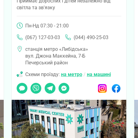
Приймає дорослих і дітей незалежно від
світла та зв'язку
Пн-Нд 07:30 - 21:00
(067) 127-03-03
(044) 490-25-03
станція метро «Либідська»
вул. Джона Маккейна, 7-Б
Печерський район
Схеми проїзду:
на метро
/
на машині
ook
Чат
Viber
Telegram
Messenger
Instagram
Facebook