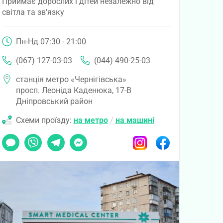
Приймає дорослих і дітей незалежно від
світла та зв'язку
Пн-Нд 07:30 - 21:00
(067) 127-03-03
(044) 490-25-03
станція метро «Чернігівська»
просп. Леоніда Каденюка, 17-В
Дніпровський район
Схеми проїзду:
на метро
/
на машині
Чат
Viber
Telegram
Messenger
Instagram
Facebook