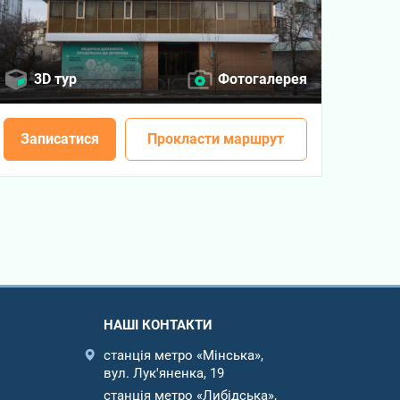
3D тур
Фотогалерея
Записатися
Прокласти маршрут
НАШІ КОНТАКТИ
станція метро «Мінська»,
вул. Лук'яненка, 19
станція метро «Либідська»,