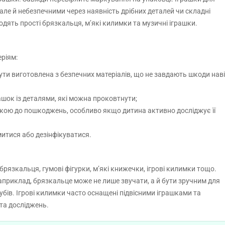
але й небезпечними через наявність дрібних деталей чи складні
ять прості брязкальця, м’які килимки та музичні іграшки.
еріям:
ути виготовлена з безпечних матеріалів, що не завдають шкоди нав
рашок із деталями, які можна проковтнути;
йкою до пошкоджень, особливо якщо дитина активно досліджує її
митися або дезінфікуватися.
рязкальця, гумові фігурки, м’які книжечки, ігрові килимки тощо.
Наприклад, брязкальце може не лише звучати, а й бути зручним для
убів. Ігрові килимки часто оснащені підвісними іграшками та
та досліджень.