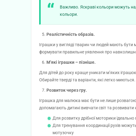
Важливо. Яскраві кольори можуть над
кольори.
5.
Реалістичність образів.
Іграшки у вигляді тварин чи людей мають бути
формувати правильне уявлення про навколишній
6.
М’які іграшки – пізніше.
Для дітей до року краще уникати м’яких іграшок
Обирайте тверді та варіанти, які легко миються.
7.
Розвиток через гру.
Іграшка для малюка має бути не лише розвагою, 
допомагають дитині вивчати світ та розвивати 
Для розвитку дрібної моторики ідеально п
Для тренування координації рухів можуть 
мотузочку