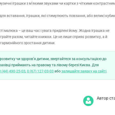
музичні іграшки з м’якими звуками чи картки з чіткими контрастни
 для вставання, іграшки, які стимулюють повзання, або великі куби
і малюка – це ваш час і увага приділені йому. Жодна іграшка не
 грайте разом, читайте книжки. Це не лише сприяє розвитку, а й
 гармонійного зростання дитини.
озвитку чи здоров’я дитини, звертайтеся за консультацією до
 фахівці приймають на правому та лівому березі Києва. Для
0 (44) 490-25-03
,
0 (67) 127-03-03
або
залишайте заявку на сайті
.
Автор ста