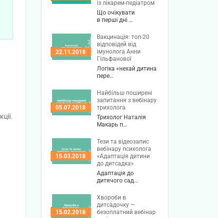
із лікарем-педіатром
Що очікувати
в перші дні …
Вакцинація: топ-20
відповідей від
імунолога Анни
22.11.2018
Гільфанової
Логіка «нехай дитина
пере…
Найбільш поширені
запитання з вебінару
трихолога
05.07.2018
ції.
Трихолог Наталія
Макарь п…
Тези та відеозапис
вебінару психолога
«Адаптація дитини
15.03.2018
до дитсадка»
Адаптація до
дитячого сад…
Хвороби в
дитсадочку —
безоплатний вебінар
15.02.2018