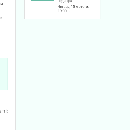
педіатра
ми
Четвер, 15 лютого.
19:00-…
ки
тті: