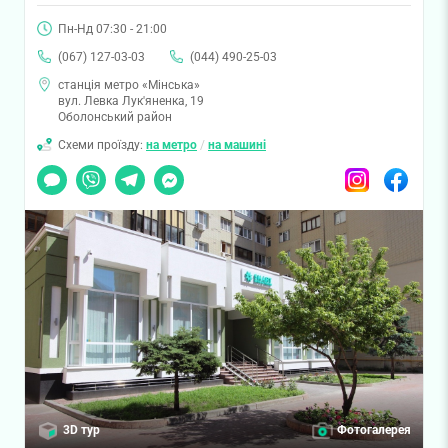
Пн-Нд 07:30 - 21:00
(067) 127-03-03
(044) 490-25-03
станція метро «Мінська»
вул. Левка Лук'яненка, 19
Оболонський район
Схеми проїзду:
на метро
/
на машині
Чат
Viber
Telegram
Messenger
Instagram
Facebook
3D тур
Фотогалерея