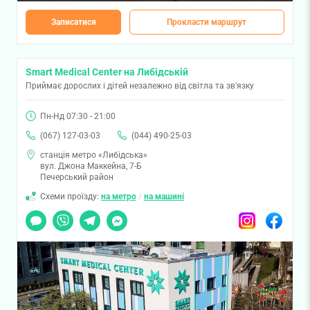
Записатися
Прокласти маршрут
Smart Medical Center на Либідській
Приймає дорослих і дітей незалежно від світла та зв'язку
Пн-Нд 07:30 - 21:00
(067) 127-03-03
(044) 490-25-03
станція метро «Либідська»
вул. Джона Маккейна, 7-Б
Печерський район
Схеми проїзду:
на метро
/
на машині
Чат
Viber
Telegram
Messenger
Instagram
Facebook