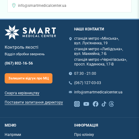
info@smartmedicalcenter.ua
НАШІ КОНТАКТИ
станція метро «Мінська»,
вул. Лук'яненка, 19
Контроль якості
станція метро «Либідська»,
вул. Маккейна, 7-Б
Відділ обробки звернень
станція метро «Чернігівська»,
(067) 802-16-56
просп. Каденюка, 17-В
07:30 - 21:00
Залишити відгук про МЦ
(067) 127-03-03
info@smartmedicalcenter.ua
Скарга керівництву
Поставити запитання директору
МЕНЮ
ІНФОРМАЦІЯ
Напрями
Про клініку