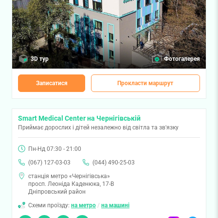
3D тур
Фотогалерея
Записатися
Прокласти маршрут
Smart Medical Center на Чернігівській
Приймає дорослих і дітей незалежно від світла та зв'язку
Пн-Нд 07:30 - 21:00
(067) 127-03-03
(044) 490-25-03
станція метро «Чернігівська»
просп. Леоніда Каденюка, 17-В
Дніпровський район
Схеми проїзду:
на метро
/
на машині