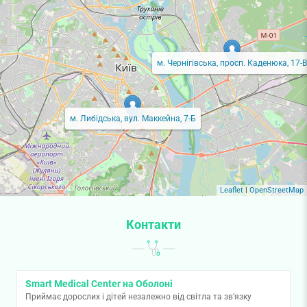
м. Чернігівська, просп. Каденюка, 17-В
м. Либідська, вул. Маккейна, 7-Б
Leaflet
|
OpenStreetMap
Контакти
Smart Medical Center на Оболоні
Приймає дорослих і дітей незалежно від світла та зв'язку