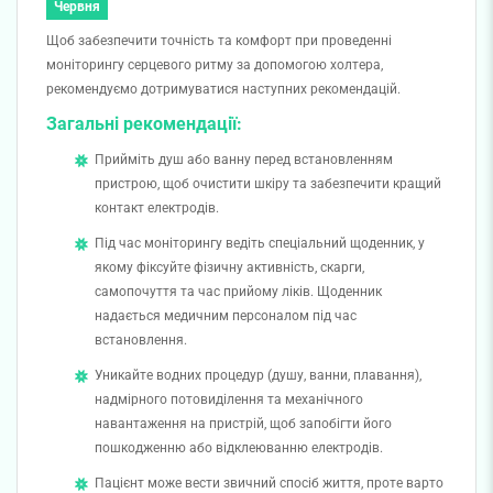
Червня
Щоб забезпечити точність та комфорт при проведенні
моніторингу серцевого ритму за допомогою холтера,
рекомендуємо дотримуватися наступних рекомендацій.
Загальні рекомендації:
Прийміть душ або ванну перед встановленням
пристрою, щоб очистити шкіру та забезпечити кращий
контакт електродів.
Під час моніторингу ведіть спеціальний щоденник, у
якому фіксуйте фізичну активність, скарги,
самопочуття та час прийому ліків. Щоденник
надається медичним персоналом під час
встановлення.
Уникайте водних процедур (душу, ванни, плавання),
надмірного потовиділення та механічного
навантаження на пристрій, щоб запобігти його
пошкодженню або відклеюванню електродів.
Пацієнт може вести звичний спосіб життя, проте варто