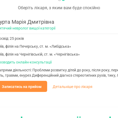
Оберіть лікаря, з яким вам буде спокійно
урта Марія Дмитрівна
тячий невролог вищої категорії
свід: 25 років
їв, філія на Печерську, ст. м. «Либідська»
їв, філія на Чернігівській, ст. м. «Чернігівська»
роводить онлайн-консультації
апрями діяльності: Проблеми розвитку дітей до року, після року, 
ль, травми, енурез Диференційний діагноз стереотипних рухів, тику, О
Записатись на прийом
Детальніше про лікаря