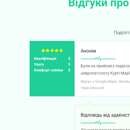
Відгуки про
Поділіт
Анонім
Кваліфікація
5
Увага
5
Були на прийомі у педіат
Комфорт клініки
5
невропатологу Курті Марії
Відгук з Google Maps. Фахів
Чернігівській
Відповідь від адмініст
Дякуємо вам за довіру та