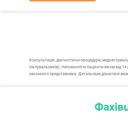
Консультація, діагностичні процедури, медсестринськ
піклувальників). Неповнолітні пацієнти віком від 1
законного представника. Детальніше дізнатися мо
Фахівц