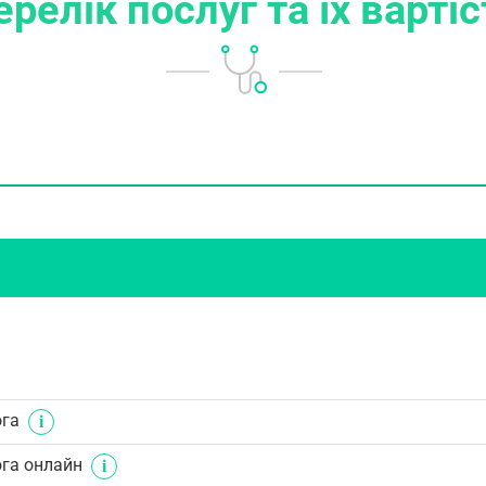
ерелік послуг
та їх варті
ога
ога онлайн