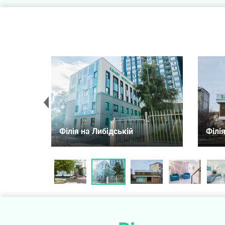
Філія на Либідській
Філія