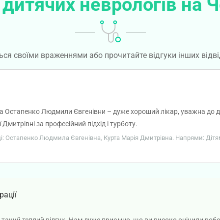
 дитячих неврологів на Ч
ься своїми враженнями або прочитайте відгуки інших відві
ра Остапенко Людмили Євгенівни – дуже хороший лікар, уважна до де
 Дмитрівні за професійний підхід і турботу.
ці: Остапенко Людмила Євгенівна, Курта Марія Дмитрівна. Напрями: Дітям,
рації
 такий теплий відгук. Нам дуже приємно, що ви високо оцінили роб