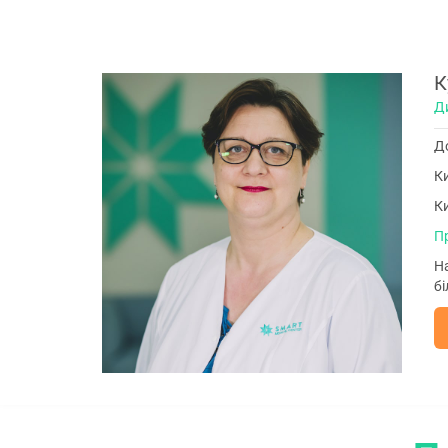
К
Ди
До
Ки
Ки
П
Н
бі