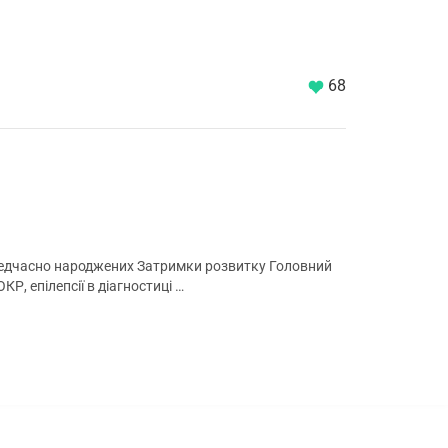
68
передчасно народжених Затримки розвитку Головний
КР, епілепсії в діагностиці …