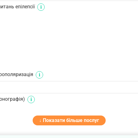
итань епілепсії
рополяризація
онографія)
↓ Показати більше послуг