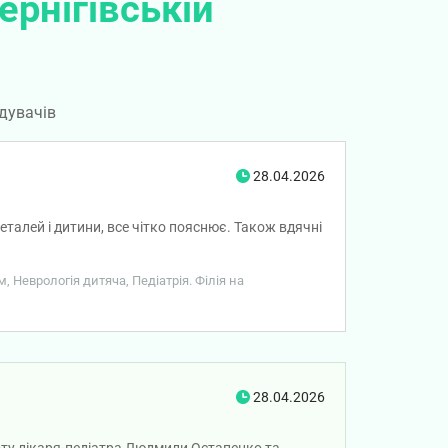
ернігівській
дувачів
28.04.2026
талей і дитини, все чітко пояснює. Також вдячні
 Неврологія дитяча, Педіатрія. Філія на
28.04.2026
оту лікаря-педіатра Людмили Остапенко та