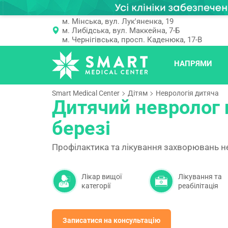
м. Мінська, вул. Лук'яненка, 19
м. Либідська, вул. Маккейна, 7-Б
м. Чернігівська, просп. Каденюка, 17-В
НАПРЯМИ
Smart Medical Center
Дітям
Неврологія дитяча
Дитячий невролог 
березі
Профілактика та лікування захворювань н
Лікар вищої
Лікування та
категорії
реабілітація
Записатися на консультацію