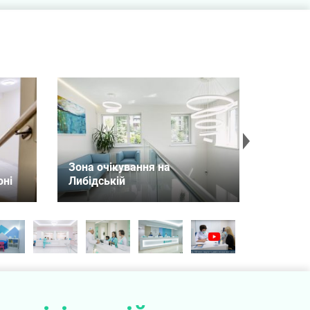
Зона очікування на
Зона о
оні
Либідській
Чернігі