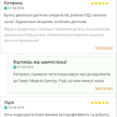
Катерина
27.08.2024
Були у декількох дитячих спеціалістів, робили УЗД і аналізи
крові. Задоволена лікарями, особливо дитячим
невропатологом, дуже уважно вислухала дитину і поводила
Відгук з Google Maps. Напрями: Неврологія дитяча, Ультразвукова
себе з ним, як з особистістю. Та і в цілому тут дитячі лікарі
діагностика (УЗД) дитяча, Лабораторні дослідження (аналізи).
Філія на Чернігівській
спілкуються з дітками дуже уважно. Дуже дбайливий підхід і
поки очікуєш на результат тебе пригощають кавою. Діткам
Читати далі
видають цукерки з браслетами, що миттєво піднімає їм
настрій після всіх маніпуляцій.
Відповідь від адміністрації
27.08.2024
Катерино, тішимося читати ваш відгук про досвід візитів
до Смарт Медікал Центру. Раді, що вам смакує наша
запашна кава та смарт-льодяники без цукру. Ми щодня
Читати далі
працюємо над покращенням сервісу для наших великих і
маленьких пацієнтів. Бажаємо здоров'я вам та вашій
Лідія
родині.
16.08.2024
Хочу подякувати Олені Іванівні за її професійність та доброту.