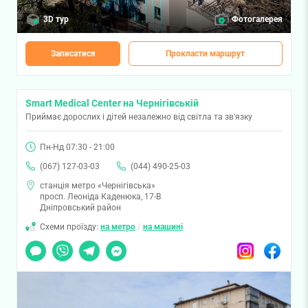
3D тур
Фотогалерея
Записатися
Прокласти маршрут
Smart Medical Center на Чернігівській
Приймає дорослих і дітей незалежно від світла та зв'язку
Пн-Нд 07:30 - 21:00
(067) 127-03-03
(044) 490-25-03
станція метро «Чернігівська»
просп. Леоніда Каденюка, 17-В
Дніпровський район
Схеми проїзду:
на метро
/
на машині
Чат
Viber
Telegram
Messenger
Instagram
Facebook