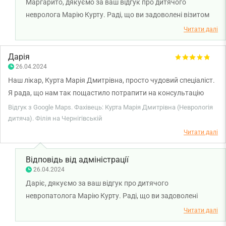
Маргарито, дякуємо за ваш відгук про дитячого
невролога Марію Курту. Раді, що ви задоволені візитом
до лікаря. Бажаємо міцного здоров'я!
Читати далі
Дарія
26.04.2024
Наш лікар, Курта Марія Дмитрівна, просто чудовий спеціаліст.
Я рада, що нам так пощастило потрапити на консультацію
саме до неї. Медицина — це область, в якій не дивлячись на
Відгук з Google Maps. Фахівець: Курта Марія Дмитрівна (Неврологія
доказовість, все ще є багато субʼєктивного. Після залякувань і
дитяча). Філія на Чернігівській
приписування неіснуючих діагнозів, ми нарешті потрапили до
Читати далі
спеціаліста, який спокійно та розсудливо пояснив марність
страхів, привівши аргументи зрозумілою мовою. Тому, якщо
Відповідь від адміністрації
вашій дитинці треба консультація, можете без сумнівів
26.04.2024
звертатися до цього лікаря. 10/10
Даріє, дякуємо за ваш відгук про дитячого
невропатолога Марію Курту. Раді, що ви задоволені
консультацією лікаря. Бажаємо міцного здоров'я!
Читати далі