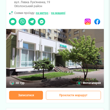
вул. Левка Лук'яненка, 19
Оболонський район
Схеми проїзду:
на метро
/
на машині
Чат
Viber
Telegram
Messenger
Instagram
Facebook
3D тур
Фотогалерея
Записатися
Прокласти маршрут