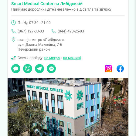
Smart Medical Center на Либідській
Приймає дорослих і дітей незалежно від світла та зв'язку
Пн-Нд 07:30 - 21:00
(067) 127-03-03
(044) 490-25-03
станція метро «Либідська»
вул. Джона Маккейна, 7-Б
Печерський район
Схеми проїзду:
на метро
/
на машині
Чат
Viber
Telegram
Messenger
Instagram
Facebook