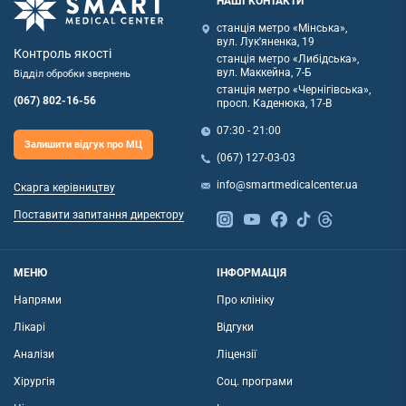
НАШІ КОНТАКТИ
станція метро «Мінська»,
вул. Лук'яненка, 19
Контроль якості
станція метро «Либідська»,
вул. Маккейна, 7-Б
Відділ обробки звернень
станція метро «Чернігівська»,
(067) 802-16-56
просп. Каденюка, 17-В
07:30 - 21:00
Залишити відгук про МЦ
(067) 127-03-03
info@smartmedicalcenter.ua
Скарга керівництву
Поставити запитання директору
МЕНЮ
ІНФОРМАЦІЯ
Напрями
Про клініку
Лікарі
Відгуки
Аналізи
Ліцензії
Хірургія
Соц. програми