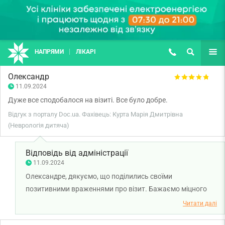
НАПРЯМИ
ЛІКАРІ
(067) 127-03-03
ПОШУК
ЩЕ
Олександр
11.09.2024
Дуже все сподобалося на візиті. Все було добре.
Відгук з порталу Doc.ua. Фахівець: Курта Марія Дмитрівна
(Неврологія дитяча)
Відповідь від адміністрації
11.09.2024
Олександре, дякуємо, що поділились своїми
позитивними враженнями про візит. Бажаємо міцного
здоров'я вам та вашій родині.
Читати далі