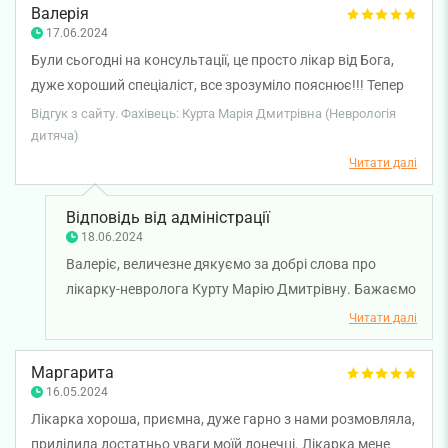
Валерія
17.06.2024
Були сьогодні на консультації, це просто лікар від Бога,
дуже хороший спеціаліст, все зрозуміло пояснює!!! Тепер
раптом що — одразу до вас)) Дякую величезне)
Відгук з сайту. Фахівець: Курта Марія Дмитрівна (Неврологія
дитяча)
Читати далі
Відповідь від адміністрації
18.06.2024
Валеріє, величезне дякуємо за добрі слова про
лікарку-невролога Курту Марію Дмитрівну. Бажаємо
здоров'я.
Читати далі
Маргарита
16.05.2024
Лікарка хороша, приємна, дуже гарно з нами розмовляла,
приділила достатньо уваги моїй донечці. Лікарка мене