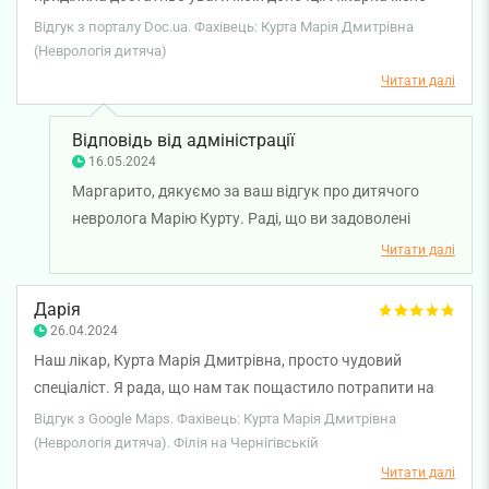
заспокоїла в деяких питаннях, дала рекомендації та
Відгук з порталу Doc.ua. Фахівець: Курта Марія Дмитрівна
поради. Ми дуже задоволені візитом.
(Неврологія дитяча)
Читати далі
Відповідь від адміністрації
16.05.2024
Маргарито, дякуємо за ваш відгук про дитячого
невролога Марію Курту. Раді, що ви задоволені
візитом до лікаря. Бажаємо міцного здоров'я!
Читати далі
Дарія
26.04.2024
Наш лікар, Курта Марія Дмитрівна, просто чудовий
спеціаліст. Я рада, що нам так пощастило потрапити на
консультацію саме до неї. Медицина — це область, в якій
Відгук з Google Maps. Фахівець: Курта Марія Дмитрівна
не дивлячись на доказовість, все ще є багато
(Неврологія дитяча). Філія на Чернігівській
субʼєктивного. Після залякувань і приписування
Читати далі