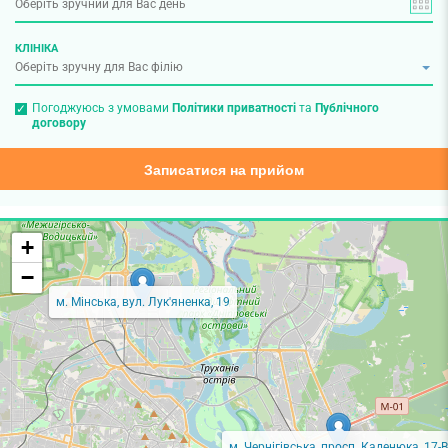
КЛІНІКА
Погоджуюсь з умовами
Політики приватності
та
Публічного
договору
Записатися на прийом
+
−
м. Мінська, вул. Лук'яненка, 19
м. Чернігівська, просп. Каденюка, 17-В