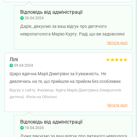
неіснуючих діагнозів, ми нарешті потрапили до
спеціаліста, який спокійно та розсудливо пояснив
Відповідь від адміністрації
марність страхів, привівши аргументи зрозумілою мовою.
26.04.2024
Тому, якщо вашій дитинці треба консультація, можете без
Даріє, дякуємо за ваш відгук про дитячого
сумнівів звертатися до цього лікаря. 10/10
невропатолога Марію Курту. Раді, що ви задоволені
консультацією лікаря. Бажаємо міцного здоров'я!
Читати далі
Лілі
09.04.2024
Щиро вдячна Марії Дмитрівні за її уважність. Не
дивлячись на те, що прийшли на прийом без особливих
скарг, лікар сама звернула увагу на потребу дитини в
Відгук з сайту. Фахівець: Курта Марія Дмитрівна (Неврологія
дообстеженні. Завдяки її інформації все було зроблено
дитяча). Філія на Оболоні
швидко та оперативно, а наразі ми почали ВЧАСНИЙ
Читати далі
шлях до допомоги нашій дитині, велике Дякую❤️
Відповідь від адміністрації
10.04.2024
Дуже дякуємо за ваш відгук про дитячого невролога