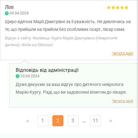
Лілі
09.04.2024
Щиро вдячна Марії Дмитрівні за її уважність. Не дивлячись на
те, що прийшли на прийом без особливих скарг, лікар сама
звернула увагу на потребу дитини в дообстеженні. Завдяки її
Відгук з сайту. Фахівець: Курта Марія Дмитрівна (Неврологія
інформації все було зроблено швидко та оперативно, а наразі
дитяча). Філія на Оболоні
ми почали ВЧАСНИЙ шлях до допомоги нашій дитині, велике
Читати далі
Дякую❤️
Відповідь від адміністрації
10.04.2024
Дуже дякуємо за ваш відгук про дитячого невролога
Марію Курту. Раді, що ви задоволені візитом до лікаря.
Бажаємо міцного здоров'я!
Читати далі
1
2
3
…
11
V
V