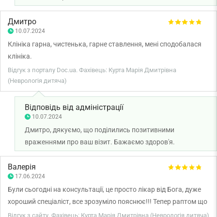
Дмитро
10.07.2024
Клініка гарна, чистенька, гарне ставлення, мені сподобалася
клініка.
Відгук з порталу Doc.ua. Фахівець: Курта Марія Дмитрівна
(Неврологія дитяча)
Відповідь від адміністрації
10.07.2024
Дмитро, дякуємо, що поділились позитивними
враженнями про ваш візит. Бажаємо здоров'я.
Валерія
17.06.2024
Були сьогодні на консультації, це просто лікар від Бога, дуже
хороший спеціаліст, все зрозуміло пояснює!!! Тепер раптом що
— одразу до вас)) Дякую величезне)
Відгук з сайту. Фахівець: Курта Марія Дмитрівна (Неврологія дитяча)