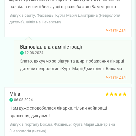
развіяла всі мої безглузді страхи, бажаю Вам міцного
здоров'я.
Відгук з сайту. Фахівець: Курта Марія Дмитрівна (Неврологія
дитяча). Філія на Печерську
Читати далі
Відповідь від адміністрації
12.08.2024
Злато, дякуємо за відгук та щирі побажання лікарці-
дитячій неврологині Курті Марії Дмитрівні. Бажамо
здоров'я всій вашій родині.
Читати далі
Міла
06.08.2024
Нам дуже сподобалася лікарка, тільки найкращі
враження, дякуємо!
Відгук з порталу Doc.ua. Фахівець: Курта Марія Дмитрівна
(Неврологія дитяча)