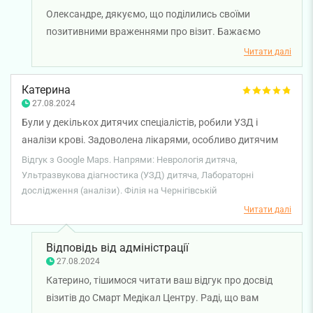
Олександре, дякуємо, що поділились своїми
позитивними враженнями про візит. Бажаємо
міцного здоров'я вам та вашій родині.
Читати далі
Катерина
27.08.2024
Були у декількох дитячих спеціалістів, робили УЗД і
аналізи крові. Задоволена лікарями, особливо дитячим
невропатологом, дуже уважно вислухала дитину і
Відгук з Google Maps. Напрями: Неврологія дитяча,
поводила себе з ним, як з особистістю. Та і в цілому тут
Ультразвукова діагностика (УЗД) дитяча, Лабораторні
дослідження (аналізи). Філія на Чернігівській
дитячі лікарі спілкуються з дітками дуже уважно. Дуже
дбайливий підхід і поки очікуєш на результат тебе
Читати далі
пригощають кавою. Діткам видають цукерки з
браслетами, що миттєво піднімає їм настрій після всіх
Відповідь від адміністрації
маніпуляцій.
27.08.2024
Катерино, тішимося читати ваш відгук про досвід
візитів до Смарт Медікал Центру. Раді, що вам