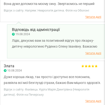
Вона дуже допомогла моєму сину. Звертаємось не перший
раз. Дуже уважна до своїх пацієнтів. Дякую вам, Олено
Відгук з сайту. Напрям: Неврологія дитяча. Філія на Оболоні
Іванівно!
Читати далі
Відповідь від адміністрації
19.08.2024
Лідіє, дякуємо вам за позитивний відгук про лікарку-
дитячу неврологиню Руденко Олену Іванівну. Бажаємо
здоров'я вам та вашій родині.
Читати далі
Злата
10.08.2024
Дуже хороша лікар, так просто і доступно все пояснила,
развіяла всі мої безглузді страхи, бажаю Вам міцного здоров'я.
Відгук з сайту. Фахівець: Курта Марія Дмитрівна (Неврологія
дитяча). Філія на Печерську
Читати далі