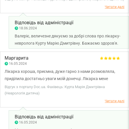
Читати далі
Відповідь від адміністрації
18.06.2024
Валеріє, величезне дякуємо за добрі слова про лікарку-
невролога Курту Марію Дмитрівну. Бажаємо здоров'я.
Маргарита
16.05.2024
Лікарка хороша, приємна, дуже гарно з нами розмовляла,
приділила достатньо уваги моїй донечці. Лікарка мене
заспокоїла в деяких питаннях, дала рекомендації та поради.
Відгук з порталу Doc.ua. Фахівець: Курта Марія Дмитрівна
Ми дуже задоволені візитом.
(Неврологія дитяча)
Читати далі
Відповідь від адміністрації
16.05.2024