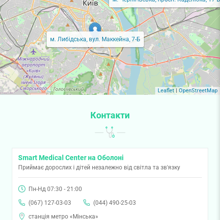
м. Либідська, вул. Маккейна, 7-Б
Leaflet
|
OpenStreetMap
Контакти
Smart Medical Center на Оболоні
Приймає дорослих і дітей незалежно від світла та зв'язку
Пн-Нд 07:30 - 21:00
(067) 127-03-03
(044) 490-25-03
станція метро «Мінська»