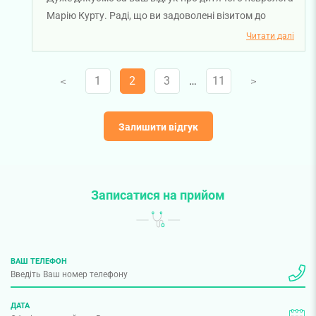
Марію Курту. Раді, що ви задоволені візитом до
лікаря. Бажаємо міцного здоров'я!
Читати далі
1
2
3
…
11
V
V
Залишити відгук
Записатися на прийом
ВАШ ТЕЛЕФОН
ДАТА