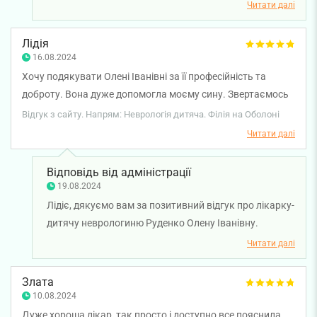
смакує наша запашна кава та смарт-льодяники без
Читати далі
цукру. Ми щодня працюємо над покращенням
сервісу для наших великих і маленьких пацієнтів.
Лідія
Бажаємо здоров'я вам та вашій родині.
16.08.2024
Хочу подякувати Олені Іванівні за її професійність та
доброту. Вона дуже допомогла моєму сину. Звертаємось
не перший раз. Дуже уважна до своїх пацієнтів. Дякую
Відгук з сайту. Напрям: Неврологія дитяча. Філія на Оболоні
вам, Олено Іванівно!
Читати далі
Відповідь від адміністрації
19.08.2024
Лідіє, дякуємо вам за позитивний відгук про лікарку-
дитячу неврологиню Руденко Олену Іванівну.
Бажаємо здоров'я вам та вашій родині.
Читати далі
Злата
10.08.2024
Дуже хороша лікар, так просто і доступно все пояснила,