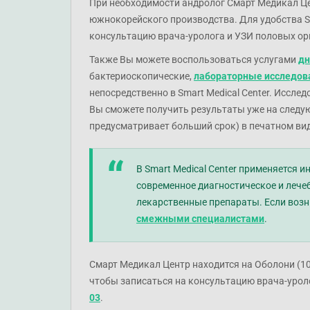
При необходимости андролог Cмарт Медикал Ц
южнокорейского производства. Для удобства Sm
консультацию врача-уролога и УЗИ половых орга
Также Вы можете воспользоваться услугами
дн
бактериоскопические,
лабораторные исследов
непосредственно в Smart Medical Center. Иссле
Вы сможете получить результаты уже на следую
предусматривает больший срок) в печатном вид
В Smart Medical Center применяется
современное диагностическое и леч
лекарственные препараты. Если возн
смежными специалистами
.
Смарт Медикал Центр находится на Оболони (100
чтобы записаться на консультацию врача-урол
03
.