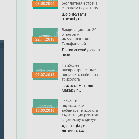
бесплатная встреча
03.08.2024
с врачом-педиатром
Що очікувати
в перші дні …
Вакцинация: топ-20
ответов от
иммунолога Анны
22.11.2018
Гильфановой
Логіка «нехай дитина
пере…
Наиболее
распространенные
вопросы с вебинара
05.07.2018
трихолога
Трихолог Наталія
Макарь п…
Тезисы и
видеозапись
вебинара психолога
15.03.2018
«Адаптация ребенка
к детскому садику»
Адаптація до
дитячого сад…