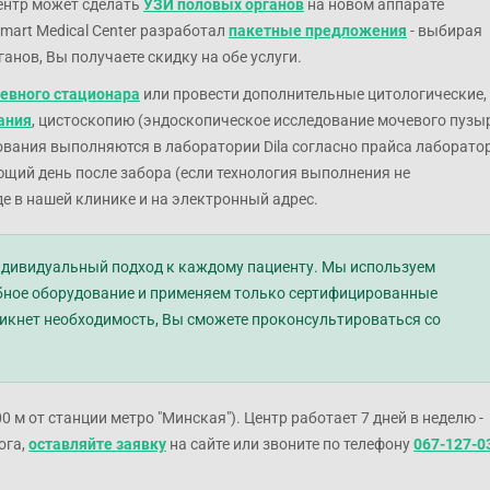
ентр может сделать
УЗИ половых органов
на новом аппарате
art Medical Center разработал
пакетные предложения
- выбирая
нов, Вы получаете скидку на обе услуги.
евного стационара
или провести дополнительные цитологические,
ания
, цистоскопию (эндоскопическое исследование мочевого пузы
дования выполняются в лаборатории Dila согласно прайса лаборато
щий день после забора (если технология выполнения не
е в нашей клинике и на электронный адрес.
 индивидуальный подход к каждому пациенту. Мы используем
ебное оборудование и применяем только сертифицированные
икнет необходимость, Вы сможете проконсультироваться со
 м от станции метро "Минская"). Центр работает 7 дней в неделю -
ога,
оставляйте заявку
на сайте или звоните по телефону
067-127-0