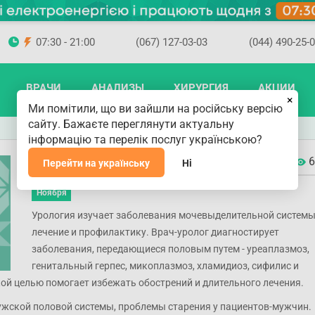
07:30 - 21:00
(067) 127-03-03
(044) 490-25-
ВРАЧИ
АНАЛИЗЫ
ХИРУРГИЯ
АКЦИИ
×
Ми помітили, що ви зайшли на російську версію
сайту. Бажаєте переглянути актуальну
інформацію та перелік послуг українською?
Урология в Киеве
6
Перейти на українську
Ні
30
Ноября
Урология изучает заболевания мочевыделительной системы
лечение и профилактику. Врач-уролог диагностирует
заболевания, передающиеся половым путем - уреаплазмоз,
генитальный герпес, микоплазмоз, хламидиоз, сифилис и
ой целью помогает избежать обострений и длительного лечения.
жской половой системы, проблемы старения у пациентов-мужчин.