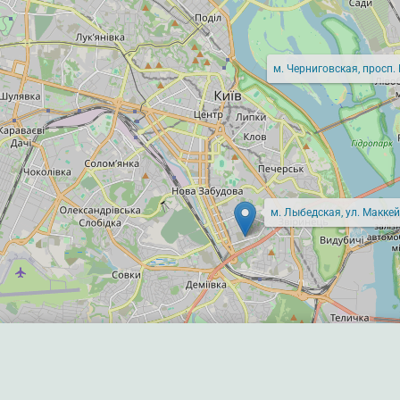
м. Черниговская, просп.
м. Лыбедская, ул. Маккей