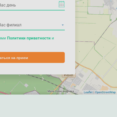
иями
Политики приватности
и
аться на прием
Leaflet
|
OpenStreetMap