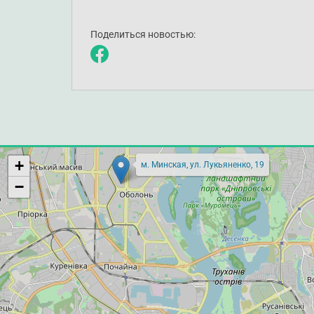
Поделиться новостью:
+
м. Минская, ул. Лукьяненко, 19
−