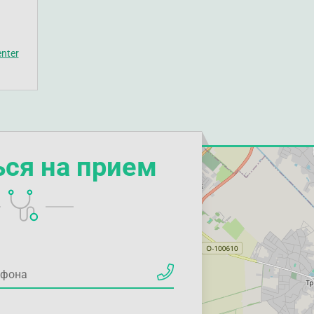
nter
ься на прием