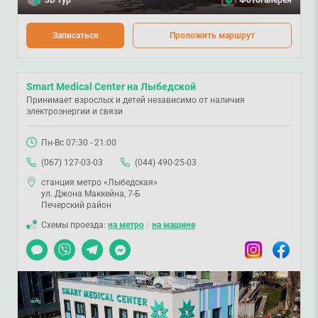
Записаться
Проложить маршрут
Smart Medical Center на Лыбедской
Принимает взрослых и детей независимо от наличия
электроэнергии и связи
Пн-Вс 07:30 - 21:00
(067) 127-03-03
(044) 490-25-03
станция метро «Лыбедская»
ул. Джона Маккейна, 7-Б
Печерский район
Схемы проезда:
на метро
/
на машине
Чат
Viber
Telegram
Messenger
Instagram
Facebook