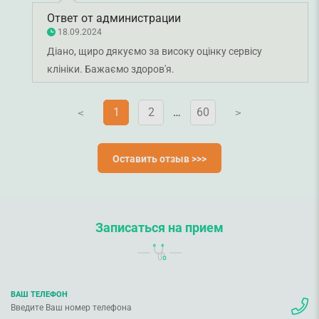
нужна помощь обращаюсь только сюда.
Ответ от администрации
18.09.2024
Діано, щиро дякуємо за високу оцінку сервісу
клініки. Бажаємо здоров'я.
1
2
…
60
V
V
Оставить отзыв >>>
Записаться на прием
ВАШ ТЕЛЕФОН