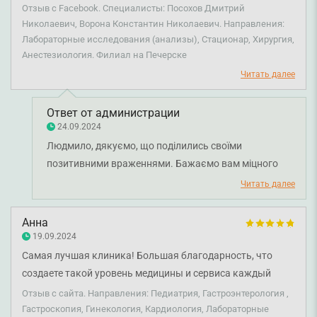
лапароскопическую операцию. За современный
Отзыв с Facebook. Специалисты: Посохов Дмитрий
безопасный наркоз без последствий. За круглосуточное
Николаевич, Ворона Константин Николаевич. Направления:
Лабораторные исследования (анализы), Стационар, Хирургия,
внимание, за быстрые консилиумы, за огромный набор
Анестезиология. Филиал на Печерске
анализов, взятых в одном месте, за профессиональных
Читать далее
положительных врачей, которые уверены в своих
действиях и уверены в успехе по выздоровлению. Особая
благодарность моему хирургу Посохову Дмитрию
Ответ от администрации
24.09.2024
Николаевичу и моему анестезиологу. Первую ночь после
Людмило, дякуємо, що поділились своїми
операции анестезиолог провел рядом, контролируя
позитивними враженнями. Бажаємо вам міцного
показатели и добавляя покоя такому трусливому
здоров'я.
пациенту, как я. Безупречная чистота, все необходимые
Читать далее
средства гигиены, вкусная диетическая кухня, отличный
сервис и абсолютный комфорт.
Анна
19.09.2024
Самая лучшая клиника! Большая благодарность, что
создаете такой уровень медицины и сервиса каждый
день. Уже 2 года вожу всю семью по разным
Отзыв с сайта. Направления: Педиатрия, Гастроэнтерология ,
направлениям. Все врачи высокой квалификации и
Гастроскопия, Гинекология, Кардиология, Лабораторные