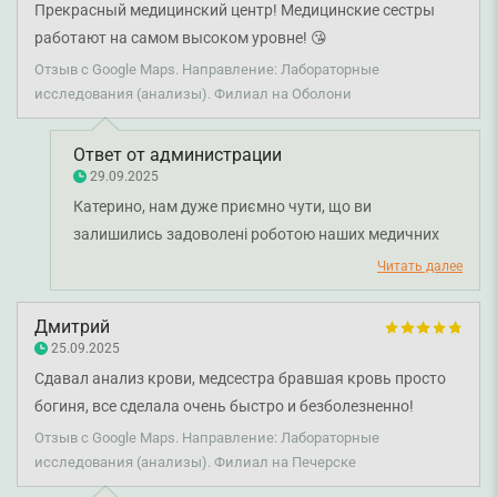
дали веру и надежду на лучшее, а также за заботу, это
співробітники змогли заспокоїти вас, надати
Прекрасный медицинский центр! Медицинские сестры
очень ценно. Отдельно спасибо и ассистентке врача. В
зрозумілі пояснення та створити атмосферу, в якій
работают на самом высоком уровне! 😘
манипуляционной девчонки встретили улыбчиво с
ви почувались впевнено та комфортно. Ваша довіра
Отзыв с Google Maps. Направление: Лабораторные
позитивом. Было ощущение, что все боли исчезли в
і теплі слова — найкраща винагорода для нашої
исследования (анализы). Филиал на Оболони
мгновение ока. Кровь взяли быстро и безболезненно,
команди. Дякуємо за увагу до деталей, компліменти
помогали и заботились как никто. Благодарю вас, Smart
нашим усмішкам і навіть квітам. Бажаємо вам
Ответ от администрации
Medical Center, работающий с таким вниманием к
міцного здоров'я!
29.09.2025
деталям, заботливостью и человечностью. Пусть у вас
Катерино, нам дуже приємно чути, що ви
все будет хорошо. Р.s. у вас очень классный букетик
залишились задоволені роботою наших медичних
цветов.
сестер. Вони щодня роблять усе можливе, щоб
Читать далее
пацієнти почувалися у комфорті та з турботою.
Бажаємо вам міцного здоров'я!
Дмитрий
25.09.2025
Сдавал анализ крови, медсестра бравшая кровь просто
богиня, все сделала очень быстро и безболезненно!
Отзыв с Google Maps. Направление: Лабораторные
исследования (анализы). Филиал на Печерске