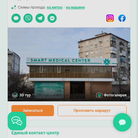
Схемы проезда:
на метро
/
на машине
Чат
Viber
Telegram
Messenger
Instagram
Facebook
3D тур
Фотогалерея
Записаться
Проложить маршрут
Единый контакт-центр