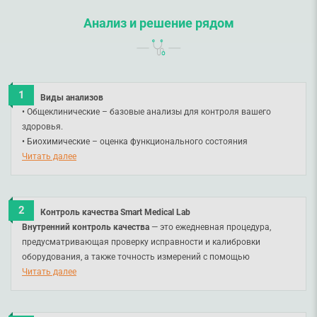
Анализ и решение рядом
Виды анализов
• Общеклинические – базовые анализы для контроля вашего
здоровья.
• Биохимические – оценка функционального состояния
внутренних органов и систем.
Читать далее
• Гематологические – исследование клеточного состава крови,
оценка работы системы кроветворения.
• Иммунологические и гормональные – оценка исправности
Контроль качества Smart Medical Lab
работы иммунной и эндокринной систем.
Внутренний контроль качества
— это ежедневная процедура,
• Цитологические – микроскопическое изучение клеток для
предусматривающая проверку исправности и калибровки
диагностики патологий, в частности, воспалительных процессов,
оборудования, а также точность измерений с помощью
инфекций и новообразований.
контрольных образцов. Только после этого в работу принимаются
Читать далее
• Бактериологические – идентификация инфекционного
образцы пациентов.
возбудителя и определение его чувствительности к антибиотикам.
• Патогистологические – анализ биопсийного или операционного
Внешний контроль качества
осуществляется через участие в