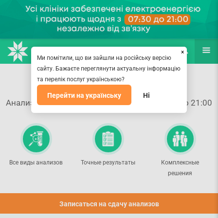
НАПРАВЛЕНИЯ
ВРАЧИ
(067) 127-03-03
ПОИСК
ЕЩЁ
×
Ми помітили, що ви зайшли на російську версію
сайту. Бажаєте переглянути актуальну інформацію
Smart Medical Lab
та перелік послуг українською?
Перейти на українську
Ні
Анализы можно сдать каждый день с 07:30 до 21:00
Все виды анализов
Точные результаты
Комплексные
решения
Записаться на сдачу анализов