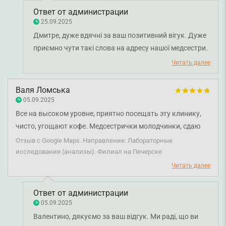
Ответ от администрации
25.09.2025
Дмитре, дуже вдячні за ваш позитивний вігук. Дуже
приємно чути такі слова на адресу нашої медсестри.
Бажаємо вам міцного здоров'я!
Читать далее
Валя Ломська
05.09.2025
Все на высоком уровне, приятно посещать эту клинику,
чисто, угощают кофе. Медсестрички молодчинки, сдаю
анализы только здесь, берут безболезненно и аккуратно.
Отзыв с Google Maps. Направление: Лабораторные
исследования (анализы). Филиал на Печерске
Читать далее
Ответ от администрации
05.09.2025
Валентино, дякуємо за ваш відгук. Ми раді, що ви