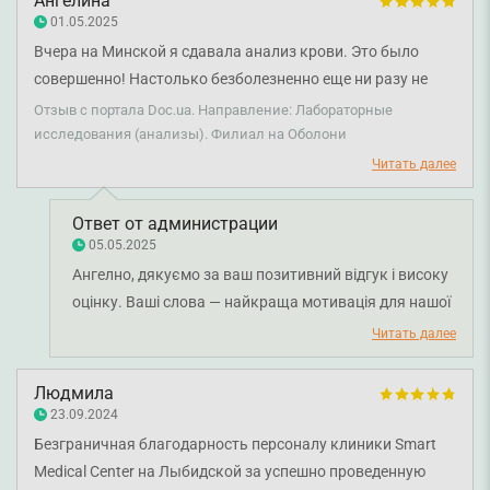
Ангелина
01.05.2025
Вчера на Минской я сдавала анализ крови. Это было
совершенно! Настолько безболезненно еще ни разу не
было в моей жизни! И никакого следа не осталось. У меня
Отзыв с портала Doc.ua. Направление: Лабораторные
всегда остаются огромные страшные синяки! На этот раз
исследования (анализы). Филиал на Оболони
было так классно! Я очень довольна.
Читать далее
Ответ от администрации
05.05.2025
Ангелно, дякуємо за ваш позитивний відгук і високу
оцінку. Ваші слова — найкраща мотивація для нашої
команди. Бажаємо вам міцного здоров'я!
Читать далее
Людмила
23.09.2024
Безграничная благодарность персоналу клиники Smart
Medical Center на Лыбидской за успешно проведенную