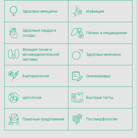
Здоровье женщины
Инфекции
Здоровые сердце и
Печень и пищеварение
сосуды
Функция почек и
мочевыделительной
Здоровье мужчины
системы
Бактериология
Онкомаркеры
Цитология
Быстрые тесты
Пакетные предложения
Патоморфология