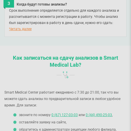
материала, позволяющий определить патологические изменения
Когда будут готовы анализы?
независимых программах оценки, подтверждающих соответствие
в тканях.
Срок выполнения определяется отдельно для каждого анализа и
результатов исследований международным стандартам качества.
рассчитывается с момента регистрации в работу. Чтобы анализ
Каждый год Smart Medical Lab подтверждает это соответствие на
90% лабораторных исследований выполняется непосредственно в
был зарегистрирован в работу в день сдачи, нужно его сдать:
национальном и международном уровнях. Ознакомиться с
нашей лаборатории, остальные 10% мы отдаем надежным
• с понедельника по пятницу до 11:00 или до 15:00,
Читать далее
нашими достижениями и сертификатами можно, пролистав
партнерам — DILA, CSD, IMD и Синево.
• в субботу и воскресенье до 12:00 или до 14:00.
страницу вниз или просмотреть
видео по ссылке
.
Вы сможете получить результаты уже на следующий день после
забора (если технология исполнения не предусматривает
больший срок).
Как записаться на сдачу анализов в Smart
Medical Lab?
Smart Medical Center работает ежедневно с 7:30 до 21:00, так что вы
можете сдать анализы по предварительной записи в любое удобное
время. Для записи:
звоните по номеру
0 (67) 127-03-03
или
0 (44) 490-25-03
,
оставляйте заявку на сайте,
обратитесь к администратору рецепции любого филиала,