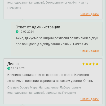
исследования (анализы), Отоларингология. Филиал на
приятные, как люди. Медсестры очень милые. Педиатрия,
Печерске
гинекология, гастроэнтерология, гастроскопия во сне,
Читать далее
анализы, отоларингология, кардиология и т. д.. Всегда
выхожу с понимаем, что делать и как решить проблему в
кратчайшие сроки. Ничего лишнего не назначают и
Ответ от администрации
19.09.2024
заботятся о своём клиенте. Для полного удобства было
Анно, дякуємо за щирий розлогий позитивний відгук
бы супер сделать еще и парковку :)
про ваш досвід відвідування клініки. Бажаємо
міцного здоров'я всій вашій родині.
Читать далее
Диана
18.09.2024
Клиника развивается со скоростью света. Качество
лечения, отношение, сервис на высоком уровне. Очень
понравилось, как организован процесс оказания помощи
Отзыв с Google Maps. Направление: Лабораторные
в этой клинике. Все на месте, анализы можно сдать сразу.
исследования (анализы). Филиал на Печерске
Стационар и операционная на третьем этаже. Всё очень
Читать далее
удобно. И клиника обеспечивает всем, что нужно. Когда