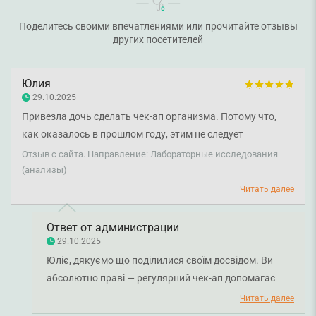
Поделитесь своими впечатлениями или прочитайте отзывы
других посетителей
Юлия
29.10.2025
Привезла дочь сделать чек-ап организма. Потому что,
как оказалось в прошлом году, этим не следует
пренебрегать. В прошлом году со мной случилась
Отзыв с сайта. Направление: Лабораторные исследования
неприятность, и если бы я не сделала чек-ап, не знаю
(анализы)
даже, чем бы это закончилось. Своевременно сделанные
Читать далее
анализы могут спасти жизнь.
Ответ от администрации
29.10.2025
Юліє, дякуємо що поділилися своїм досвідом. Ви
абсолютно праві — регулярний чек-ап допомагає
вчасно виявити проблеми зі здоров’ям і запобігти
Читать далее
серйозним наслідкам. Раді, що ви довіряєте нам