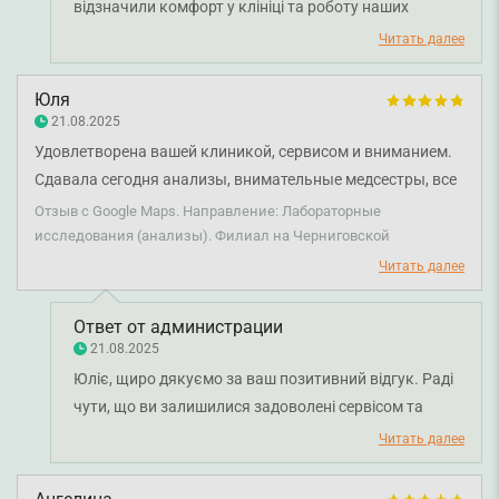
відзначили комфорт у клініці та роботу наших
медичних сестер. Для нас важливо, щоб кожен
Читать далее
пацієнт почувався спокійно і впевнено навіть під час
здачі аналізів. Бажаємо вам міцного здоров'я!
Юля
21.08.2025
Удовлетворена вашей клиникой, сервисом и вниманием.
Сдавала сегодня анализы, внимательные медсестры, все
сделали безболезненно и аккуратно. Спасибо.
Отзыв с Google Maps. Направление: Лабораторные
исследования (анализы). Филиал на Черниговской
Читать далее
Ответ от администрации
21.08.2025
Юліє, щиро дякуємо за ваш позитивний відгук. Раді
чути, що ви залишилися задоволені сервісом та
роботою наших медсестер. Дуже цінно, що
Читать далее
відзначили уважність і комфорт під час забору
аналізів. Бажаємо вам міцного здоров'я!