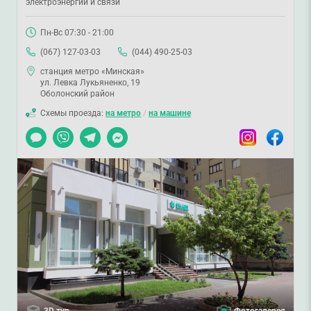
электроэнергии и связи
Пн-Вс 07:30 - 21:00
(067) 127-03-03
(044) 490-25-03
станция метро «Минская»
ул. Левка Лукьяненко, 19
Оболонский район
Схемы проезда:
на метро
/
на машине
Чат
Viber
Telegram
Messenger
Instagram
Facebook
3D тур
Фотогалерея