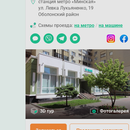
станция метро «Минская»
ул. Левка Лукьяненко, 19
Оболонский район
Схемы проезда:
на метро
/
на машине
Чат
Viber
Telegram
Messenger
Instagram
Faceb
3D тур
Фотогалерея