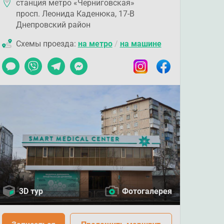
станция метро «Черниговская»
просп. Леонида Каденюка, 17-В
Днепровский район
Схемы проезда:
на метро
/
на машине
Чат
Viber
Telegram
Messenger
Instagram
Facebook
3D тур
Фотогалерея