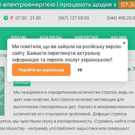
07:30 - 21:00
(067) 127-03-03
(044) 490-25-
ВРАЧИ
АНАЛИЗЫ
ХИРУРГИЯ
АКЦИИ
×
Ми помітили, що ви зайшли на російську версію
сайту. Бажаєте переглянути актуальну
стресса и тайм-менеджмент — советы психолога
інформацію та перелік послуг українською?
Способы преодоления стресса и тайм-
7
Перейти на українську
Ні
менеджмент — советы психолога
06
Октября
Мы нуждаемся в определенном количестве стресса, ведь он
дает нам энергию. Без стресса исчезает мотивация для
выполнения повседневных дел. Однако в ненормированном
количестве это становится проблемой. Дефицит стресса
уется, мы чувствуем скуку и изолированность. Стремясь найти сти
или обществу - например, употребляют наркотики или совершают