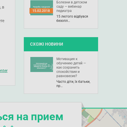
Болезни в детском
саду — вебинар
, в
педиатра
15.02.2018
15 лютого відбувся
ете
безопл…
СХОЖІ НОВИНИ
Мотивация к
обучению детей —
как сохранить
nter
спокойствие и
равновесие?
Часто діти, їх батьки,
пр…
ься на прием