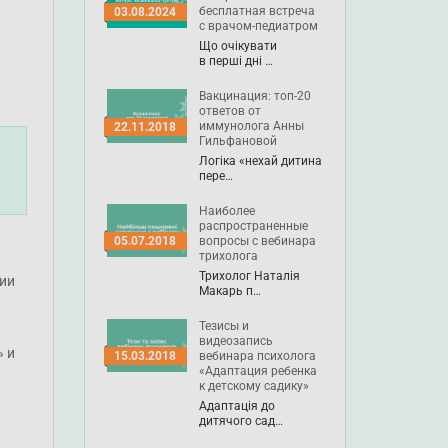
бесплатная встреча
03.08.2024
с врачом-педиатром
Що очікувати
в перші дні …
Вакцинация: топ-20
ответов от
иммунолога Анны
22.11.2018
Гильфановой
Логіка «нехай дитина
пере…
Наиболее
распространенные
вопросы с вебинара
05.07.2018
трихолога
Трихолог Наталія
нии
Макарь п…
Тезисы и
видеозапись
» и
вебинара психолога
15.03.2018
«Адаптация ребенка
к детскому садику»
Адаптація до
дитячого сад…