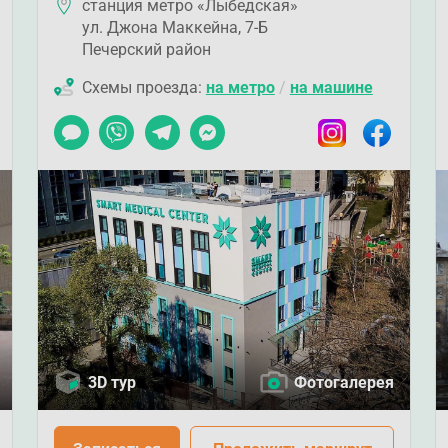
станция метро «Лыбедская»
ул. Джона Маккейна, 7-Б
Печерский район
Схемы проезда:
на метро
/
на машине
ook
Чат
Viber
Telegram
Messenger
Instagram
Facebook
3D тур
Фотогалерея