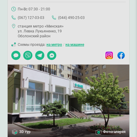
Пн-Вс 07:30 - 21:00
(067) 127-03-03
(044) 490-25-03
станция метро «Минская»
ул. Левка Лукьяненко, 19
Оболонский район
Схемы проезда:
на метро
/
на машине
Чат
Viber
Telegram
Messenger
Instagram
Facebook
3D тур
Фотогалерея