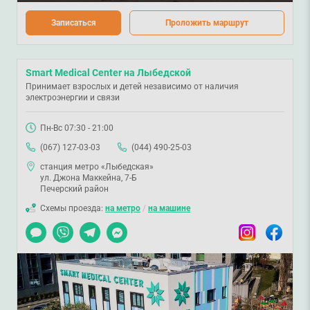
Записаться
Проложить маршрут
Smart Medical Center на Лыбедской
Принимает взрослых и детей независимо от наличия
электроэнергии и связи
Пн-Вс 07:30 - 21:00
(067) 127-03-03
(044) 490-25-03
станция метро «Лыбедская»
ул. Джона Маккейна, 7-Б
Печерский район
Схемы проезда:
на метро
/
на машине
Чат
Viber
Telegram
Messenger
Instagram
Facebook