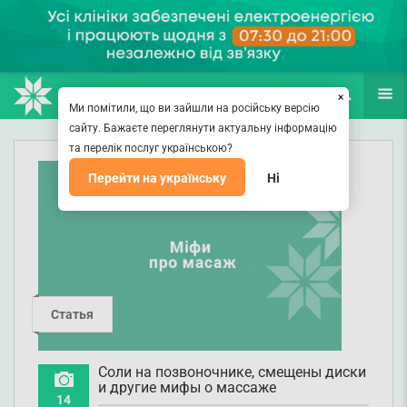
НАПРАВЛЕНИЯ
ВРАЧИ
(067) 127-03-03
ПОИСК
ЕЩЁ
×
Ми помітили, що ви зайшли на російську версію
сайту. Бажаєте переглянути актуальну інформацію
та перелік послуг українською?
Перейти на українську
Ні
Статья
Соли на позвоночнике, смещены диски
и другие мифы о массаже
14