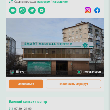
Схемы проезда:
на метро
/
на машине
Чат
Viber
Telegram
Messenger
Instagram
Facebook
3D тур
Фотогалерея
Записаться
Проложить маршрут
Единый контакт-центр
07:30 - 21:00