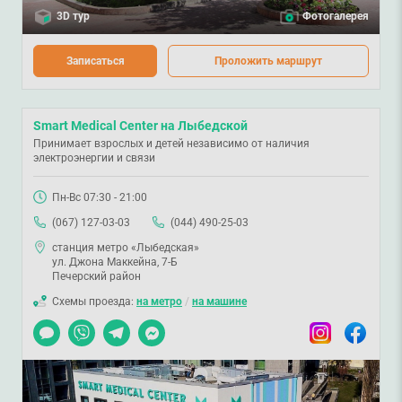
3D тур
Фотогалерея
Записаться
Проложить маршрут
Smart Medical Center на Лыбедской
Принимает взрослых и детей независимо от наличия
электроэнергии и связи
Пн-Вс 07:30 - 21:00
(067) 127-03-03
(044) 490-25-03
станция метро «Лыбедская»
ул. Джона Маккейна, 7-Б
Печерский район
Схемы проезда:
на метро
/
на машине
Чат
Viber
Telegram
Messenger
Instagram
Facebook