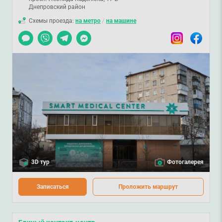
Днепровский район
Схемы проезда:
на метро
/
на машине
Чат
Viber
Telegram
Messenger
Instagram
Facebook
3D тур
Фотогалерея
Записаться
Проложить маршрут