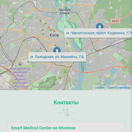
м. Черниговская, просп. Каденюка, 17-
м. Лыбедская, ул. Маккейна, 7-Б
Leaflet
|
OpenStreetMap
Контакты
Smart Medical Center на Оболони