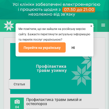
НАПРАВЛЕНИЯ
ВРАЧИ
(067) 127-03-03
ПОИСК
ЕЩЁ
×
Ми помітили, що ви зайшли на російську версію
сайту. Бажаєте переглянути актуальну інформацію
та перелік послуг українською?
Перейти на українську
Ні
Статья
Профилактика травм зимой и
остеопороз
04