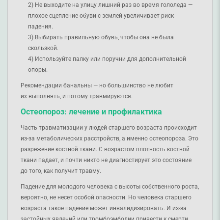
Не выходите на улицу лишний раз во время гололеда —
плохое сцепление обуви с землей увеличивает риск
падения.
Выбирать правильную обувь, чтобы она не была
скользкой.
Используйте палку или поручни для дополнительной
опоры.
Рекомендации банальны — но большинство не любит
их выполнять, и потому травмируются.
Остеопороз: лечение и профилактика
Часть травматизации у людей старшего возраста происходит
из-за метаболических расстройств, а именно остеопороза. Это
разрежение костной ткани. С возрастом плотность костной
ткани падает, и почти никто не диагностирует это состояние
до того, как получит травму.
Падение для молодого человека с высоты собственного роста,
вероятно, не несет особой опасности. Но человека старшего
возраста такое падение может инвалидизировать. И из-за
застойных явлений или тромбоэмболии привести к смерти.