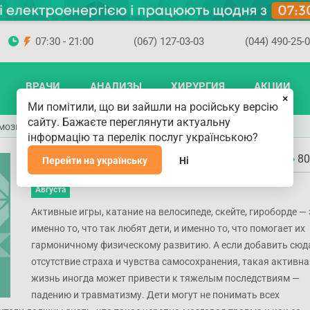
07:30 - 21:00
(067) 127-03-03
(044) 490-25-
ВРАЧИ
АНАЛИЗЫ
ХИРУРГИЯ
АКЦИИ
×
Ми помітили, що ви зайшли на російську версію
сайту. Бажаєте переглянути актуальну
мозга у ребенка
інформацію та перелік послуг українською?
Признаки сотрясения мозга у ребенка
80
Перейти на українську
Ні
01
Августа
Активные игры, катание на велосипеде, скейте, гироборде — 
именно то, что так любят дети, и именно то, что помогает их
гармоничному физическому развитию. А если добавить сюд
отсутствие страха и чувства самосохранения, такая активна
жизнь иногда может привести к тяжелым последствиям —
падению и травматизму. Дети могут не понимать всех