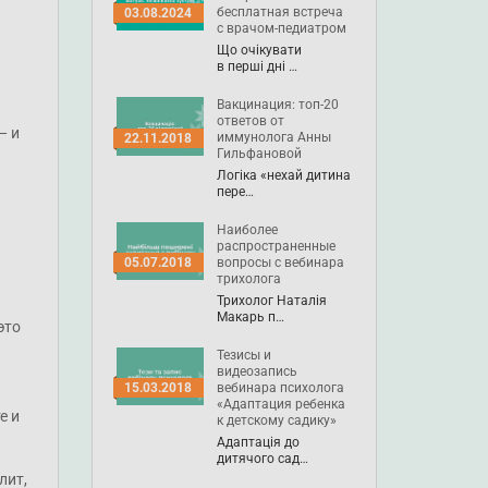
бесплатная встреча
03.08.2024
с врачом-педиатром
Що очікувати
в перші дні …
Вакцинация: топ-20
ответов от
— и
иммунолога Анны
22.11.2018
Гильфановой
Логіка «нехай дитина
пере…
Наиболее
распространенные
вопросы с вебинара
05.07.2018
трихолога
Трихолог Наталія
Макарь п…
это
Тезисы и
видеозапись
вебинара психолога
15.03.2018
«Адаптация ребенка
е и
к детскому садику»
Адаптація до
дитячого сад…
лит,