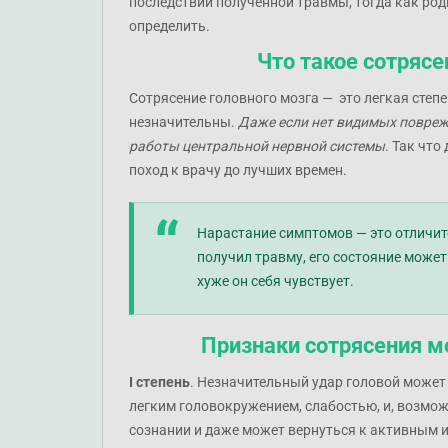
последствий полученной травмы, тогда как род
определить.
Что такое сотрясе
Сотрясение головного мозга — это легкая степе
незначительны.
Даже если нет видимых повреж
работы центральной нервной системы
. Так что
поход к врачу до лучших времен.
Нарастание симптомов — это отличит
получил травму, его состояние может
хуже он себя чувствует.
Признаки сотрясения мо
I степень
. Незначительный удар головой может 
легким головокружением, слабостью, и, возмож
сознании и даже может вернуться к активным и