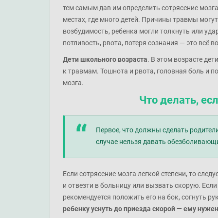
тем самым дав им определить сотрясение мозга
местах, где много детей. Причины травмы мог
возбудимость, ребенка могли толкнуть или уда
потливость, рвота, потеря сознания — это всё
Дети школьного возраста
. В этом возрасте де
к травмам. Тошнота и рвота, головная боль и 
мозга.
Что делать, ес
Первое, что должны сделать родители
случае нельзя давать обезболивающ
Если сотрясение мозга легкой степени, то след
и отвезти в больницу или вызвать скорую. Если
рекомендуется положить его на бок, согнуть рук
ребенку уснуть до приезда скорой — ему нужен 