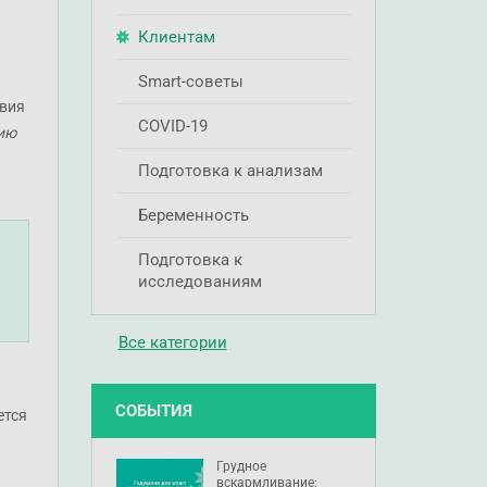
Клиентам
Smart-советы
твия
COVID-19
нию
Подготовка к анализам
Беременность
Подготовка к
исследованиям
Все категории
СОБЫТИЯ
ется
Грудное
вскармливание: