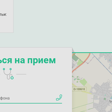
тьи:
ься на прием