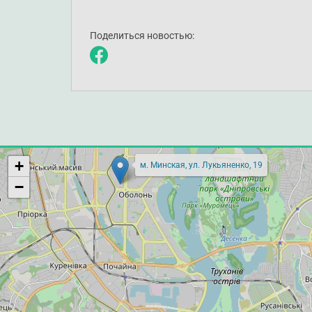
Поделиться новостью:
+
м. Минская, ул. Лукьяненко, 19
−