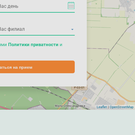
иями
Политики приватности
и
аться на прием
Leaflet
|
OpenStreetMap