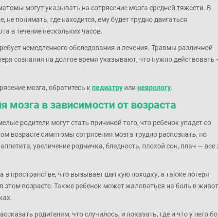
матомы могут указывать на сотрясение мозга средней тяжести. В
, не понимать, где находится, ему будет трудно двигаться
та в течение нескольких часов.
 требует немедленного обследования и лечения. Травмы различной
теря сознания на долгое время указывают, что нужно действовать 
трясение мозга, обратитесь к
педиатру
или
неврологу
.
я мозга в зависимости от возраста
елые родители могут стать причиной того, что ребенок упадет со
аком возрасте симптомы сотрясения мозга трудно распознать, но
аппетита, увеличение родничка, бледность, плохой сон, плач — все 
а в пространстве, что вызывает шаткую походку, а также потеря
в этом возрасте. Также ребенок может жаловаться на боль в живот
ках.
ссказать родителям, что случилось, и показать, где и что у него бо