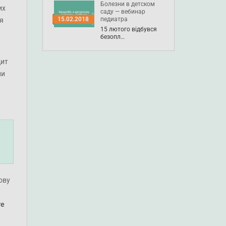
Болезни в детском
их
саду — вебинар
педиатра
15.02.2018
я
15 лютого відбувся
безопл…
дит
ии
ову
те