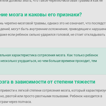
ители должны знать, что такое черепно-мозговая травма и как ее
ние мозга и каковы его признаки?
нь черепно-мозговой травмы, однако это не означает, что последс
дений, могут быть внутренние осложнения, приводящие к наруше
 даже если ребенок сильно ударился головой, не стоит откладывать
ельная характеристика сотрясения мозга. Как только ребенок
 несколько ухудшиться, но чем больше времени проходит, тем
зга в зависимости от степени тяжести
привести к легкой степени сотрясения мозга, который характеризу
но, рвотой или просто рвотными позывами. Ребенок находится в
грам через полчаса.