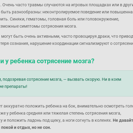
. Очень часто травмы случаются на игровых площадках или в друг
ут быть разнообразны: неконтролируемое поведение или повышенна
рить. Синяки, гематомы, головная боль или головокружение,
 возможные симптомы сотрясения мозга.
ти могут быть очень активными, часто провоцируя драки, что приво
потеря сознания, нарушение координации сигнализируют о сотрясен
ли у ребенка сотрясение мозга?
, подозревая сотрясение мозга, — вызвать скорую. Ни в коем
ие препараты!
ует аккуратно положить ребенка на бок, внимательно осмотреть гол
 же у ребенка средняя или тяжелая степень сотрясения мозга,
у и положить ладонь под щеку, а ноги согнуть в коленях.
Не давай
покой и отдых, но не сон.