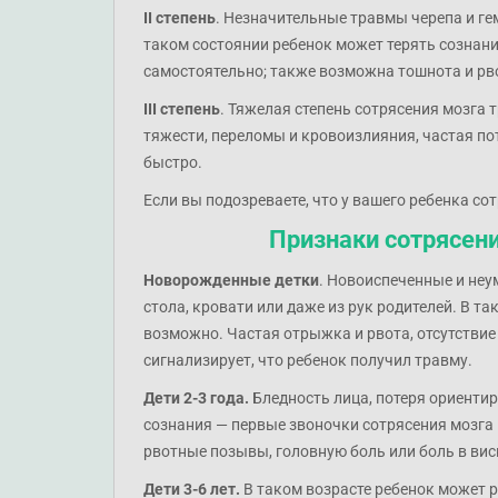
II степень
. Незначительные травмы черепа и ге
таком состоянии ребенок может терять сознание
самостоятельно; также возможна тошнота и рво
III степень
. Тяжелая степень сотрясения мозга
тяжести, переломы и кровоизлияния, частая по
быстро.
Если вы подозреваете, что у вашего ребенка со
Признаки сотрясени
Новорожденные детки
. Новоиспеченные и неум
стола, кровати или даже из рук родителей. В т
возможно. Частая отрыжка и рвота, отсутствие 
сигнализирует, что ребенок получил травму.
Дети 2-3 года.
Бледность лица, потеря ориентир
сознания — первые звоночки сотрясения мозга 
рвотные позывы, головную боль или боль в вис
Дети 3-6 лет.
В таком возрасте ребенок может ра