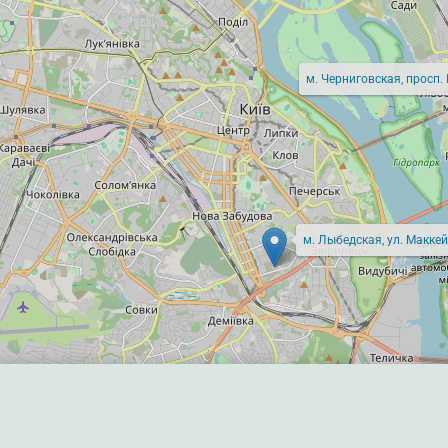
м. Черниговская, просп.
м. Лыбедская, ул. Маккей