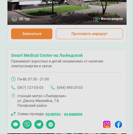
3D тур
Фотогалерея
Записаться
Проложить маршрут
Smart Medical Center на Лыбедской
Принимает взрослых и детей независимо от наличия
электроэнергии и связи
Пн-Вс 07:30 - 21:00
(067) 127-03-03
(044) 490-25-03
станция метро «Лыбедская»
ул. Джона Маккейна, 7-Б
Печерский район
Схемы проезда:
на метро
/
на машине
Чат
Viber
Telegram
Messenger
Instagram
Facebook