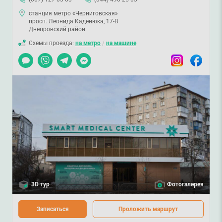
станция метро «Черниговская»
просп. Леонида Каденюка, 17-В
Днепровский район
Схемы проезда:
на метро
/
на машине
Чат
Viber
Telegram
Messenger
Instagram
Facebook
3D тур
Фотогалерея
Записаться
Проложить маршрут