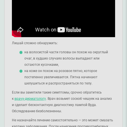
Лишай сложно обнаружить:
на волосистой части головы он похож на округлый
очаг, в худших случаях волосы выпадают или
остаются кусочками,
на коже он похож на розовое пятно, которое
постепенно увеличивается. Пятна начинают
шелушиться и распространяться по телу.
Если вы заметили такие симптомы, срочно обратитесь
к
врачу-дерматологу
. Врач возьмет соскоб чешуек на анализ
и сделает бесконтактную диагностику лампой Вуда.
Обследование безболезненны.
Не назначайте лечение самостоятельно — это может смазать
картину заболевания. После нанесения противогрибковых