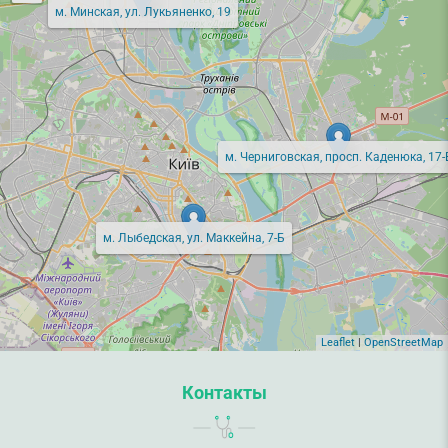
м. Минская, ул. Лукьяненко, 19
м. Черниговская, просп. Каденюка, 17-
м. Лыбедская, ул. Маккейна, 7-Б
Leaflet
|
OpenStreetMap
Контакты