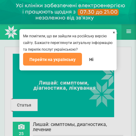
НАПРАВЛЕНИЯ
ВРАЧИ
(067) 127-03-03
ПОИСК
ЕЩЁ
×
Ми помітили, що ви зайшли на російську версію
сайту. Бажаєте переглянути актуальну інформацію
та перелік послуг українською?
Перейти на українську
Ні
Статья
Лишай: симптомы, диагностика,
лечение
25