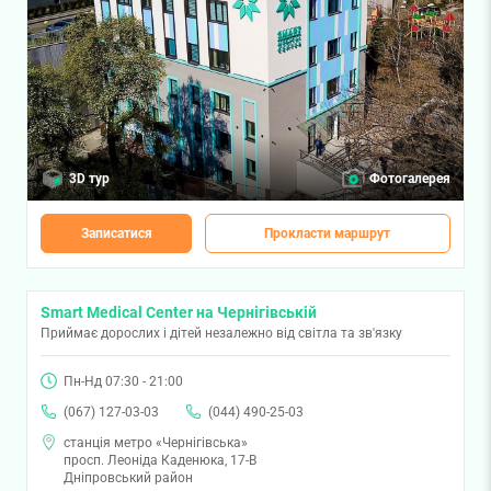
3D тур
Фотогалерея
Записатися
Прокласти маршрут
Smart Medical Center на Чернігівській
Приймає дорослих і дітей незалежно від світла та зв'язку
Пн-Нд 07:30 - 21:00
(067) 127-03-03
(044) 490-25-03
станція метро «Чернігівська»
просп. Леоніда Каденюка, 17-В
Дніпровський район