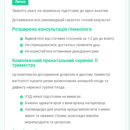
Липня
Зверніть увагу на правильну підготовку до здачі аналізів.
Дотримання всіх рекомендацій гарантує точний результат.
Розширена консультація гінеколога
Відмовтеся від статевих стосунків за 1-2 дні до візиту.
Не спринцюватися, достатньо прийняти душ.
Не користуйтеся інтимними дезодорантами.
Комплексний пренатальний скринінг II
триместру
Це комплексне дослідження дозволяє в другому триместрі
вагітності оцінити ризик хромосомних аномалій плоду та
дефекту нервової трубки плода.
УЗД
ніякої підготовки не вимагає.
Бажано здавати кров з вени вранці натщесерце.
Напередодні дня аналізу краще виключити з меню
жирні та смажені страви, шоколадні вироби,
морепродукти та цитрусові.