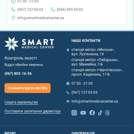
07:30 - 21:00
(067) 127-03-03
(044) 490-25-03
info@smartmedicalcenter.ua
НАШІ КОНТАКТИ
станція метро «Мінська»,
вул. Лук'яненка, 19
Контроль якості
станція метро «Либідська»,
вул. Маккейна, 7-Б
Відділ обробки звернень
станція метро «Чернігівська»,
(067) 802-16-56
просп. Каденюка, 17-В
07:30 - 21:00
Залишити відгук про МЦ
(067) 127-03-03
info@smartmedicalcenter.ua
Скарга керівництву
Поставити запитання директору
МЕНЮ
ІНФОРМАЦІЯ