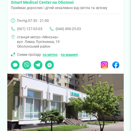
Smart Medical Center на Оболоні
Приймає дорослих і дітей незалежно від світла та зв'язку
Пн-Нд 07:30 - 21:00
(067) 127-03-03
(044) 490-25-03
станція метро «Мінська»
вул. Левка Лук'яненка, 19
Оболонський район
Схеми проїзду:
на метро
/
на машині
Чат
Viber
Telegram
Messenger
Instagram
Facebook