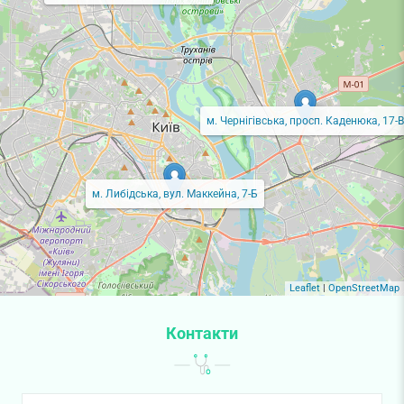
м. Чернігівська, просп. Каденюка, 17-В
м. Либідська, вул. Маккейна, 7-Б
Leaflet
|
OpenStreetMap
Контакти