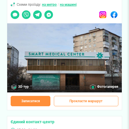
Схеми проїзду:
на метро
/
на машині
Чат
Viber
Telegram
Messenger
Instagram
Facebook
3D тур
Фотогалерея
Записатися
Прокласти маршрут
Єдиний контакт-центр