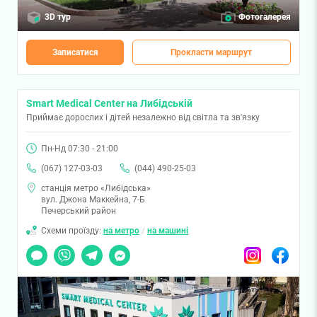
3D тур
Фотогалерея
Записатися
Прокласти маршрут
Smart Medical Center на Либідській
Приймає дорослих і дітей незалежно від світла та зв'язку
Пн-Нд 07:30 - 21:00
(067) 127-03-03
(044) 490-25-03
станція метро «Либідська»
вул. Джона Маккейна, 7-Б
Печерський район
Схеми проїзду:
на метро
/
на машині
Чат
Viber
Telegram
Messenger
Instagram
Facebook