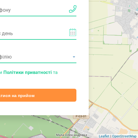
ми
Політики приватності
та
тися на прийом
Leaflet
|
OpenStreetMap