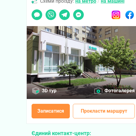
Схеми проїзду:
на метро
/
на машині
Чат
Viber
Telegram
Messenger
Instagram
Faceb
3D тур
Фотогалерея
Записатися
Прокласти маршрут
Єдиний контакт-центр