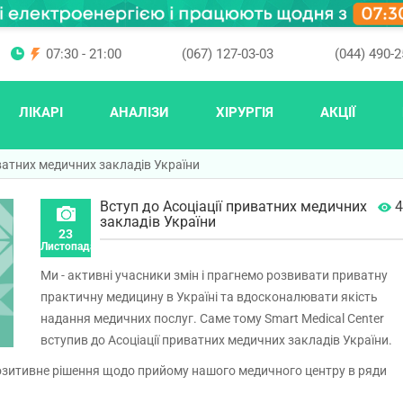
07:30 - 21:00
(067) 127-03-03
(044) 490-2
ЛІКАРІ
АНАЛІЗИ
ХІРУРГІЯ
АКЦІЇ
иватних медичних закладів України
Вступ до Асоціації приватних медичних
4
закладів України
23
Листопада
Ми - активні учасники змін і прагнемо розвивати приватну
практичну медицину в Україні та вдосконалювати якість
надання медичних послуг. Саме тому Smart Medical Center
вступив до Асоціації приватних медичних закладів України.
позитивне рішення щодо прийому нашого медичного центру в ряди