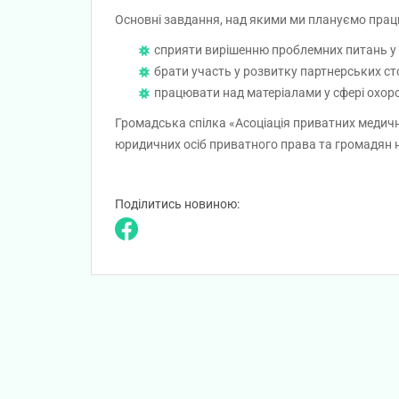
Основні завдання, над якими ми плануємо працю
сприяти вирішенню проблемних питань у с
брати участь у розвитку партнерських с
працювати над матеріалами у сфері охор
Громадська спілка «Асоціація приватних медичн
юридичних осіб приватного права та громадян на 
Поділитись новиною: