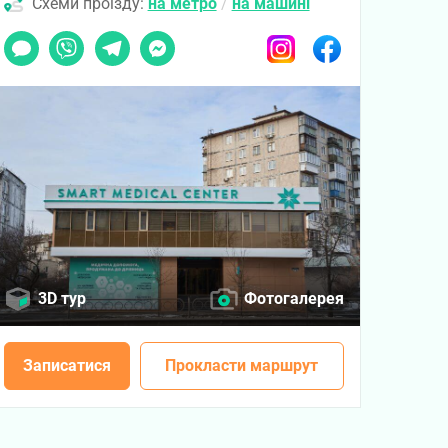
Схеми проїзду:
на метро
/
на машині
Чат
Viber
Telegram
Messenger
Instagram
Facebook
3D тур
Фотогалерея
Записатися
Прокласти маршрут