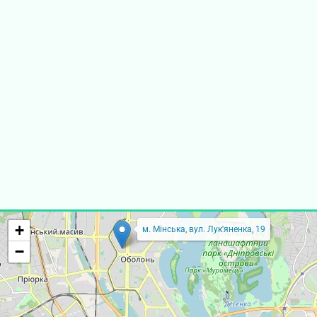
+
м. Мінська, вул. Лук'яненка, 19
−