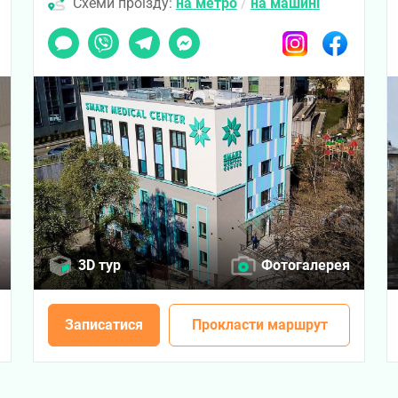
Схеми проїзду:
на метро
/
на машині
ook
Чат
Viber
Telegram
Messenger
Instagram
Facebook
3D тур
Фотогалерея
Записатися
Прокласти маршрут