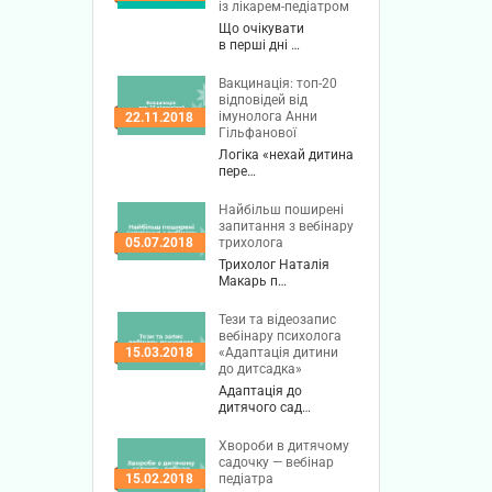
із лікарем-педіатром
Що очікувати
в перші дні …
Вакцинація: топ-20
відповідей від
імунолога Анни
22.11.2018
Гільфанової
Логіка «нехай дитина
пере…
Найбільш поширені
запитання з вебінару
трихолога
05.07.2018
Трихолог Наталія
Макарь п…
Тези та відеозапис
вебінару психолога
«Адаптація дитини
15.03.2018
до дитсадка»
Адаптація до
дитячого сад…
Хвороби в дитячому
садочку — вебінар
педіатра
15.02.2018