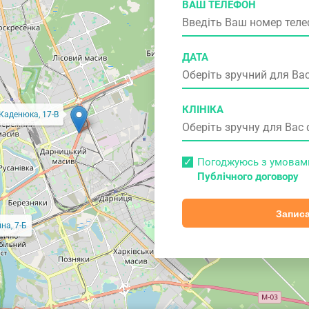
ВАШ ТЕЛЕФОН
ДАТА
КЛІНІКА
 Каденюка, 17-В
Погоджуюсь з умова
Публічного договору
Записа
на, 7-Б