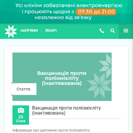
НАПРЯМИ
ЛІКАРІ
(067) 127-03-03
ПОШУК
ЩЕ
Стаття
Вакцинація проти поліомієліту
(інактивована)
25
Січня
Інформація про щеплення проти поліомієліту