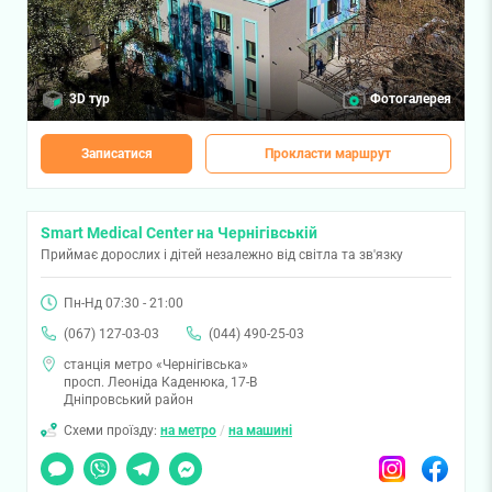
3D тур
Фотогалерея
Записатися
Прокласти маршрут
Smart Medical Center на Чернігівській
Приймає дорослих і дітей незалежно від світла та зв'язку
Пн-Нд 07:30 - 21:00
(067) 127-03-03
(044) 490-25-03
станція метро «Чернігівська»
просп. Леоніда Каденюка, 17-В
Дніпровський район
Схеми проїзду:
на метро
/
на машині
Чат
Viber
Telegram
Messenger
Instagram
Facebook