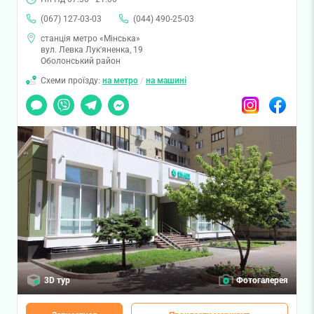
(067) 127-03-03
(044) 490-25-03
станція метро «Мінська»
вул. Левка Лук'яненка, 19
Оболонський район
Схеми проїзду:
на метро
/
на машині
Чат
Viber
Telegram
Messenger
Instagram
Facebook
3D тур
Фотогалерея