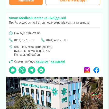
Записатися
Прокласти маршрут
Smart Medical Center на Либідській
Приймає дорослих і дітей незалежно від світла та зв'язку
Пн-Нд 07:30 - 21:00
(067) 127-03-03
(044) 490-25-03
станція метро «Либідська»
вул. Джона Маккейна, 7-Б
Печерський район
Схеми проїзду:
на метро
/
на машині
Чат
Viber
Telegram
Messenger
Instagram
Facebook