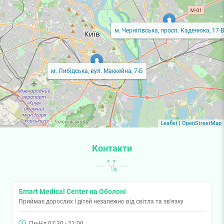
м. Чернігівська, просп. Каденюка, 17-В
м. Либідська, вул. Маккейна, 7-Б
Leaflet
|
OpenStreetMap
Контакти
Smart Medical Center на Оболоні
Приймає дорослих і дітей незалежно від світла та зв'язку
Пн-Нд 07:30 - 21:00