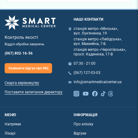
НАШІ КОНТАКТИ
станція метро «Мінська»,
вул. Лук'яненка, 19
Контроль якості
станція метро «Либідська»,
вул. Маккейна, 7-Б
Відділ обробки звернень
станція метро «Чернігівська»,
(067) 802-16-56
просп. Каденюка, 17-В
07:30 - 21:00
Залишити відгук про МЦ
(067) 127-03-03
info@smartmedicalcenter.ua
Скарга керівництву
Поставити запитання директору
МЕНЮ
ІНФОРМАЦІЯ
Напрями
Про клініку
Лікарі
Відгуки