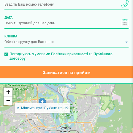
ДАТА
КЛІНІКА
Погоджуюсь з умовами
Політики приватності
та
Публічного
договору
Записатися на прийом
+
−
м. Мінська, вул. Лук'яненка, 19