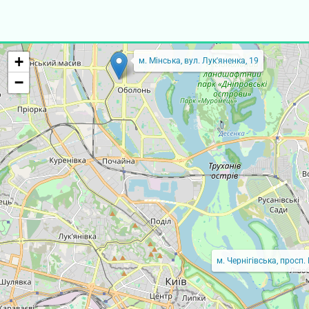
+
м. Мінська, вул. Лук'яненка, 19
−
м. Чернігівська, просп.