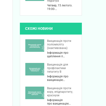
педіатра
Четвер, 15 лютого.
19:00-…
СХОЖІ НОВИНИ
Вакцинація проти
поліомієліту
(інактивована)
Інформація про
щеплення п…
Вакцинація для
профілактики
гепатиту В
Інформація про
вакцинацію…
Вакцинація проти
кору, епідпаротиту,
краснухи
Інформація
про вакцинацію…