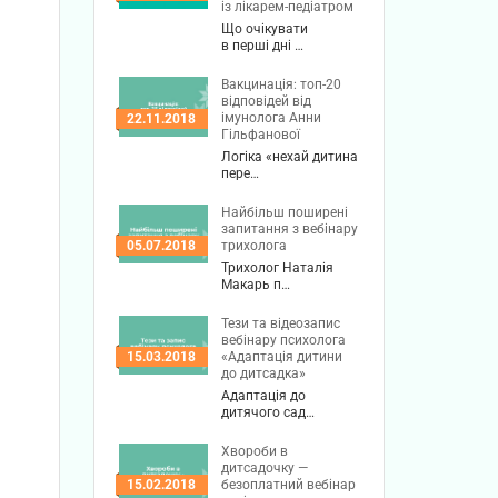
із лікарем-педіатром
Що очікувати
в перші дні …
Вакцинація: топ-20
відповідей від
імунолога Анни
22.11.2018
Гільфанової
Логіка «нехай дитина
пере…
Найбільш поширені
запитання з вебінару
трихолога
05.07.2018
Трихолог Наталія
Макарь п…
Тези та відеозапис
вебінару психолога
«Адаптація дитини
15.03.2018
до дитсадка»
Адаптація до
дитячого сад…
Хвороби в
дитсадочку —
безоплатний вебінар
15.02.2018