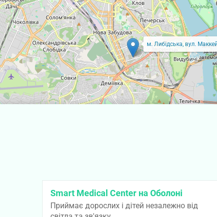
м. Либідська, вул. Маккей
Smart Medical Center на Оболоні
Приймає дорослих і дітей незалежно від
світла та зв'язку