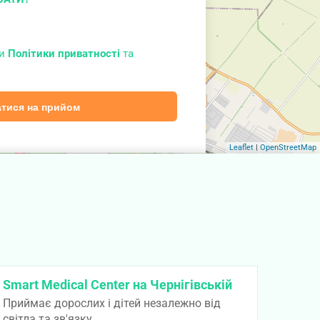
ми
Політики приватності
та
тися на прийом
Leaflet
|
OpenStreetMap
Smart Medical Center на Чернігівській
Приймає дорослих і дітей незалежно від
світла та зв'язку