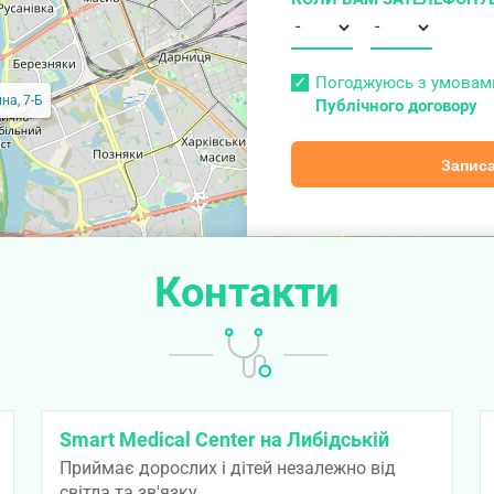
Погоджуюсь з умова
на, 7-Б
Публічного договору
Записа
Контакти
Smart Medical Center на Либідській
Приймає дорослих і дітей незалежно від
світла та зв'язку