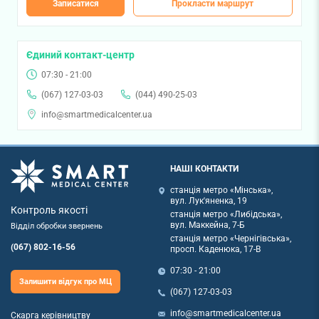
Записатися
Прокласти маршрут
Єдиний контакт-центр
07:30 - 21:00
(067) 127-03-03
(044) 490-25-03
info@smartmedicalcenter.ua
НАШІ КОНТАКТИ
станція метро «Мінська»,
вул. Лук'яненка, 19
Контроль якості
станція метро «Либідська»,
вул. Маккейна, 7-Б
Відділ обробки звернень
станція метро «Чернігівська»,
(067) 802-16-56
просп. Каденюка, 17-В
07:30 - 21:00
Залишити відгук про МЦ
(067) 127-03-03
info@smartmedicalcenter.ua
Скарга керівництву