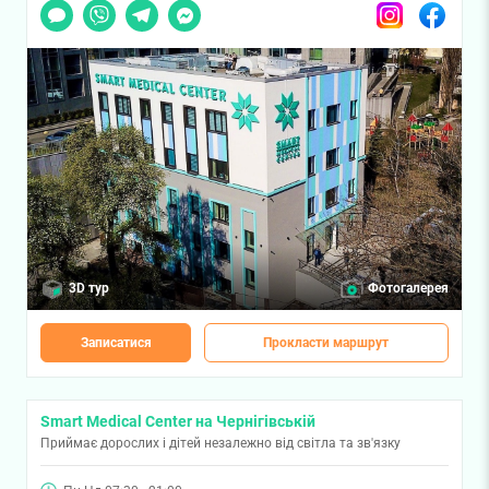
Чат
Viber
Telegram
Messenger
Instagram
Facebook
3D тур
Фотогалерея
Записатися
Прокласти маршрут
Smart Medical Center на Чернігівській
Приймає дорослих і дітей незалежно від світла та зв'язку