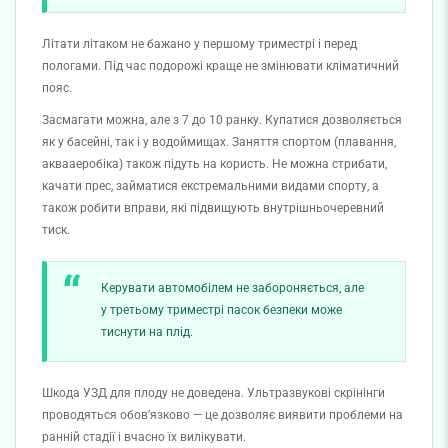
Літати літаком не бажано у першому триместрі і перед
пологами. Під час подорожі краще не змінювати кліматичний
пояс.
Засмагати можна, але з 7 до 10 ранку. Купатися дозволяється
як у басейні, так і у водоймищах. Заняття спортом (плавання,
аквааеробіка) також підуть на користь. Не можна стрибати,
качати прес, займатися екстремальними видами спорту, а
також робити вправи, які підвищують внутрішньочеревний
тиск.
Керувати автомобілем не забороняється, але
у третьому триместрі пасок безпеки може
тиснути на плід.
Шкода УЗД для плоду не доведена. Ультразвукові скрінінги
проводяться обов’язково — це дозволяє виявити проблеми на
ранній стадії і вчасно їх вилікувати.