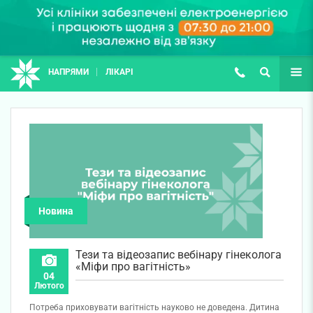
НАПРЯМИ
ЛІКАРІ
(067) 127-03-03
ПОШУК
ЩЕ
Новина
Тези та відеозапис вебінару гінеколога
«Міфи про вагітність»
04
Лютого
Потреба приховувати вагітність науково не доведена. Дитина