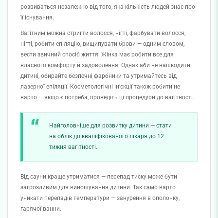
розвиваться незалежно від того, яка кількість людей знає про
її існування.
Вагітним можна стригти волосся, нігті, фарбувати волосся,
нігті, робити епіляцію, вищипувати брови — одним словом,
вести звичний спосіб життя. Жінка має робити все для
власного комфорту й задоволення. Однак аби не нашкодити
дитині, обирайте безпечні фарбники та утримайтесь від
лазерної епіляції. Косметологічні ін’єкції також робити не
варто — якщо є потреба, проведіть ці процедури до вагітності.
Найголовніше для розвитку дитини — стати
на облік до кваліфікованого лікаря до 12
тижня вагітності.
Від сауни краще утриматися — перепад тиску може бути
загрозливим для виношування дитини. Так само варто
уникати перепадів температури — занурення в ополонку,
гарячої ванни.