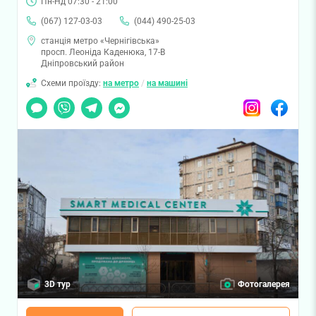
Пн-Нд 07:30 - 21:00
(067) 127-03-03
(044) 490-25-03
станція метро «Чернігівська»
просп. Леоніда Каденюка, 17-В
Дніпровський район
Схеми проїзду:
на метро
/
на машині
Чат
Viber
Telegram
Messenger
Instagram
Facebook
3D тур
Фотогалерея