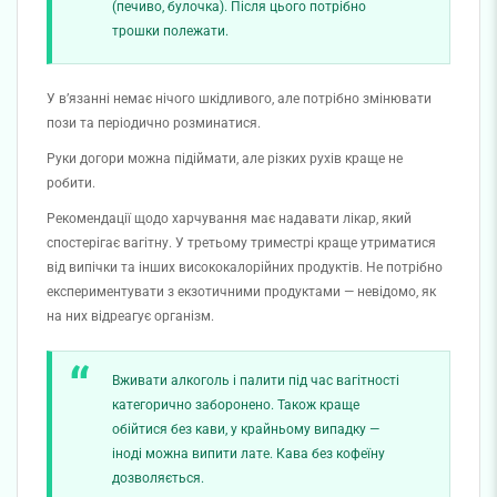
(печиво, булочка). Після цього потрібно
трошки полежати.
У в’язанні немає нічого шкідливого, але потрібно змінювати
пози та періодично розминатися.
Руки догори можна підіймати, але різких рухів краще не
робити.
Рекомендації щодо харчування має надавати лікар, який
спостерігає вагітну. У третьому триместрі краще утриматися
від випічки та інших висококалорійних продуктів. Не потрібно
експериментувати з екзотичними продуктами — невідомо, як
на них відреагує організм.
Вживати алкоголь і палити під час вагітності
категорично заборонено. Також краще
обійтися без кави, у крайньому випадку —
іноді можна випити лате. Кава без кофеїну
дозволяється.