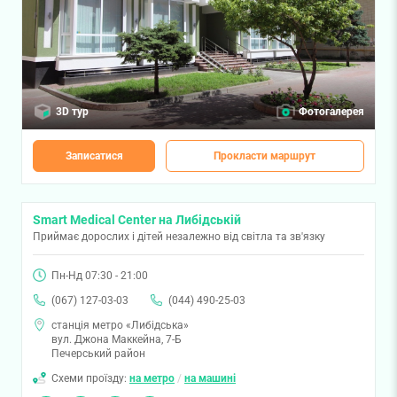
3D тур
Фотогалерея
Записатися
Прокласти маршрут
Smart Medical Center на Либідській
Приймає дорослих і дітей незалежно від світла та зв'язку
Пн-Нд 07:30 - 21:00
(067) 127-03-03
(044) 490-25-03
станція метро «Либідська»
вул. Джона Маккейна, 7-Б
Печерський район
Схеми проїзду:
на метро
/
на машині