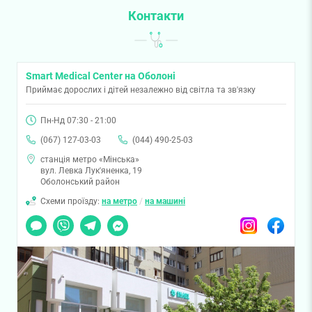
Контакти
Smart Medical Center на Оболоні
Приймає дорослих і дітей незалежно від світла та зв'язку
Пн-Нд 07:30 - 21:00
(067) 127-03-03
(044) 490-25-03
станція метро «Мінська»
вул. Левка Лук'яненка, 19
Оболонський район
Схеми проїзду:
на метро
/
на машині
Чат
Viber
Telegram
Messenger
Instagram
Facebook