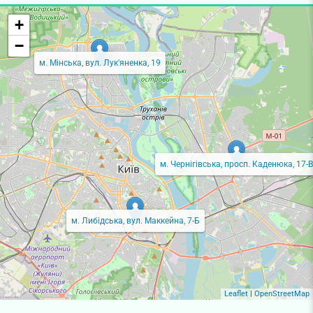
+
−
м. Мінська, вул. Лук'яненка, 19
м. Чернігівська, просп. Каденюка, 17-В
м. Либідська, вул. Маккейна, 7-Б
Leaflet
|
OpenStreetMap