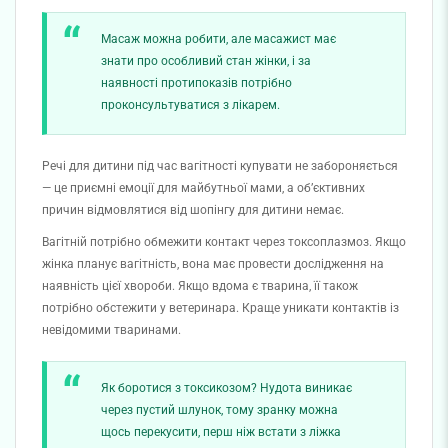
Масаж можна робити, але масажист має
знати про особливий стан жінки, і за
наявності протипоказів потрібно
проконсультуватися з лікарем.
Речі для дитини під час вагітності купувати не забороняється
— це приємні емоції для майбутньої мами, а об’єктивних
причин відмовлятися від шопінгу для дитини немає.
Вагітній потрібно обмежити контакт через токсоплазмоз. Якщо
жінка планує вагітність, вона має провести дослідження на
наявність цієї хвороби. Якщо вдома є тварина, її також
потрібно обстежити у ветеринара. Краще уникати контактів із
невідомими тваринами.
Як боротися з токсикозом? Нудота виникає
через пустий шлунок, тому зранку можна
щось перекусити, перш ніж встати з ліжка