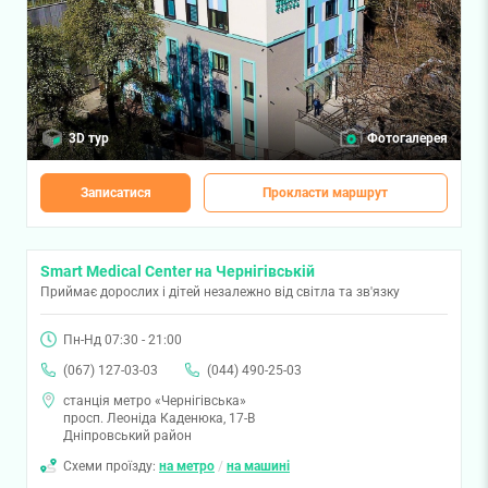
3D тур
Фотогалерея
Записатися
Прокласти маршрут
Smart Medical Center на Чернігівській
Приймає дорослих і дітей незалежно від світла та зв'язку
Пн-Нд 07:30 - 21:00
(067) 127-03-03
(044) 490-25-03
станція метро «Чернігівська»
просп. Леоніда Каденюка, 17-В
Дніпровський район
Схеми проїзду:
на метро
/
на машині