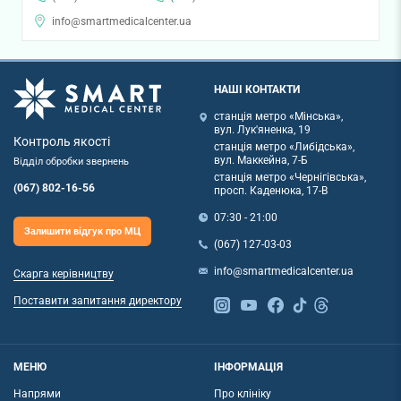
info@smartmedicalcenter.ua
НАШІ КОНТАКТИ
станція метро «Мінська»,
вул. Лук'яненка, 19
Контроль якості
станція метро «Либідська»,
вул. Маккейна, 7-Б
Відділ обробки звернень
станція метро «Чернігівська»,
(067) 802-16-56
просп. Каденюка, 17-В
07:30 - 21:00
Залишити відгук про МЦ
(067) 127-03-03
info@smartmedicalcenter.ua
Скарга керівництву
Поставити запитання директору
МЕНЮ
ІНФОРМАЦІЯ
Напрями
Про клініку