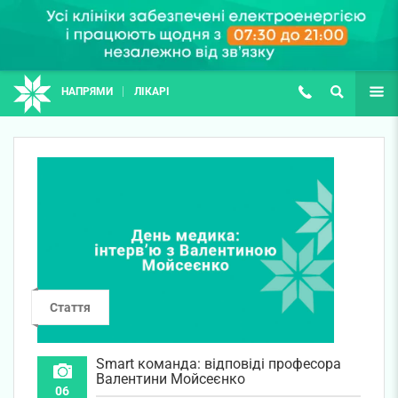
НАПРЯМИ
ЛІКАРІ
(067) 127-03-03
ПОШУК
ЩЕ
Стаття
Smart команда: відповіді професора
Валентини Мойсеєнко
06