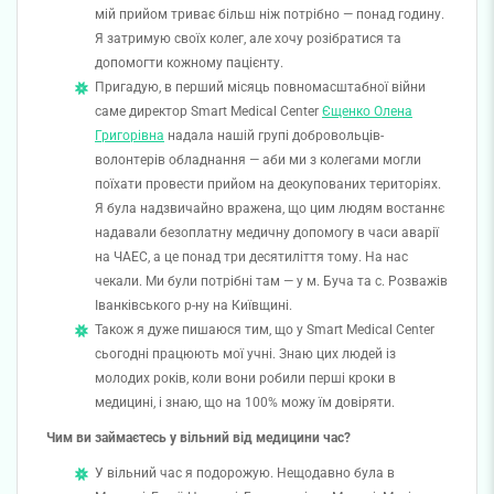
мій прийом триває більш ніж потрібно — понад годину.
Я затримую своїх колег, але хочу розібратися та
допомогти кожному пацієнту.
Пригадую, в перший місяць повномасштабної війни
саме директор Smart Medical Center
Єщенко Олена
Григорівна
надала нашій групі добровольців-
волонтерів обладнання — аби ми з колегами могли
поїхати провести прийом на деокупованих територіях.
Я була надзвичайно вражена, що цим людям востаннє
надавали безоплатну медичну допомогу в часи аварії
на ЧАЕС, а це понад три десятиліття тому. На нас
чекали. Ми були потрібні там — у м. Буча та с. Розважів
Іванківського р-ну на Київщині.
Також я дуже пишаюся тим, що у Smart Medical Center
сьогодні працюють мої учні. Знаю цих людей із
молодих років, коли вони робили перші кроки в
медицині, і знаю, що на 100% можу їм довіряти.
Чим ви займаєтесь у вільний від медицини час?
У вільний час я подорожую. Нещодавно була в