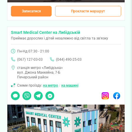
Записатися
Прокласти маршрут
Smart Medical Center на Либідській
Приймає дорослих і дітей незалежно від світла та зв'язку
Пн-Нд 07:30 - 21:00
(067) 127-03-03
(044) 490-25-03
станція метро «Либідська»
вул. Джона Маккейна, 7-Б
Печерський район
Схеми проїзду:
на метро
/
на машині
Чат
Viber
Telegram
Messenger
Instagram
Facebook