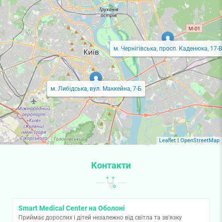
м. Чернігівська, просп. Каденюка, 17-В
м. Либідська, вул. Маккейна, 7-Б
Leaflet
|
OpenStreetMap
Контакти
Smart Medical Center на Оболоні
Приймає дорослих і дітей незалежно від світла та зв'язку