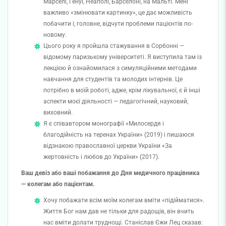
Марселі, Генуї, Неаполі, Барселоні, на Мальті. Мені
важливо «змінювати картинку», це дає можливість
побачити і, головне, відчути проблеми пацієнтів по-
новому.
Цього року я пройшла стажування в Сорбонні —
відомому паризькому університеті. Я виступила там із
лекцією й ознайомилася з симуляційними методами
навчання для студентів та молодих інтернів. Це
потрібно в моїй роботі, адже, крім лікувальної, є й інші
аспекти моєї діяльності — педагогічний, науковий,
виховний.
Я є співавтором монографії «Милосердя і
благодійність на теренах України» (2019) і пишаюся
відзнакою православної церкви України «За
жертовність і любов до України» (2017).
Ваш девіз або ваші побажання до Дня медичного працівника
— колегам або пацієнтам.
Хочу побажати всім моїм колегам вміти «підійматися».
Життя Бог нам дав не тільки для радощів, він вчить
нас вміти долати труднощі. Станіслав Єжи Лец сказав: