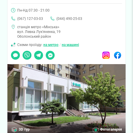
Пн-Нд 07:30 - 21:00
(067) 127-03-03
(044) 490-25-03
станція метро «Мінська»
вул. Левка Лук'яненка, 19
Оболонський район
Схеми проїзду:
на метро
/
на машині
Чат
Viber
Telegram
Messenger
Instagram
Facebook
3D тур
Фотогалерея