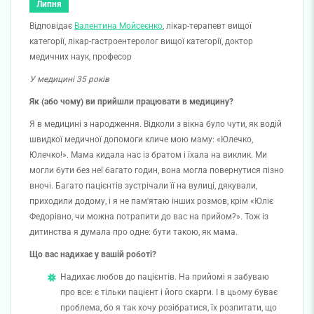
Липня
Відповідає
Валентина Мойсеєнко
,
л
ікар-терапевт вищої
категорії, лікар-гастроентеролог вищої категорії, доктор
медичних наук, професор
У медицині 35 років
Як (або чому) ви прийшли працювати в медицину?
Я в медицині з народження. Відколи з вікна було чути, як водій
швидкої медичної допомоги кличе мою маму: «Юлечко,
Юлечко!». Мама кидала нас із братом і їхала на виклик. Ми
могли бути без неї багато годин, вона могла повернутися пізно
вночі. Багато пацієнтів зустрічали її на вулиці, дякували,
приходили додому, і я не пам'ятаю інших розмов, крім «Юліє
Федорівно, чи можна потрапити до вас на прийом?». Тож із
дитинства я думала про одне: бути такою, як мама.
Що вас надихає у вашій роботі?
Надихає любов до пацієнтів. На прийомі я забуваю
про все: є тільки пацієнт і його скарги. І в цьому буває
проблема, бо я так хочу розібратися, їх розпитати, що