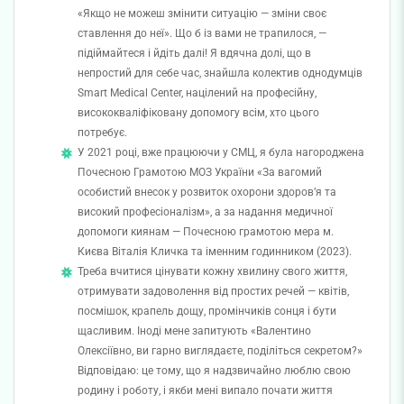
«Якщо не можеш змінити ситуацію — зміни своє
ставлення до неї». Що б із вами не трапилося, —
підіймайтеся і йдіть далі! Я вдячна долі, що в
непростий для себе час, знайшла колектив однодумців
Smart Medical Center, націлений на професійну,
висококваліфіковану допомогу всім, хто цього
потребує.
У 2021 році, вже працюючи у СМЦ, я була нагороджена
Почесною Грамотою МОЗ України «За вагомий
особистий внесок у розвиток охорони здоров’я та
високий професіоналізм», а за надання медичної
допомоги киянам — Почесною грамотою мера м.
Києва Віталія Кличка та іменним годинником (2023).
Треба вчитися цінувати кожну хвилину свого життя,
отримувати задоволення від простих речей — квітів,
посмішок, крапель дощу, промінчиків сонця і бути
щасливим. Іноді мене запитують «Валентино
Олексіївно, ви гарно виглядаєте, поділіться секретом?»
Відповідаю: це тому, що я надзвичайно люблю свою
родину і роботу, і якби мені випало почати життя