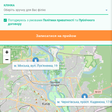
КЛІНІКА
Погоджуюсь з умовами
Політики приватності
та
Публічного
договору
Записатися на прийом
+
−
м. Мінська, вул. Лук'яненка, 19
м. Чернігівська, просп. Каденюка, 17-В