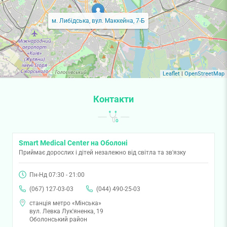
м. Либідська, вул. Маккейна, 7-Б
Leaflet
|
OpenStreetMap
Контакти
Smart Medical Center на Оболоні
Приймає дорослих і дітей незалежно від світла та зв'язку
Пн-Нд 07:30 - 21:00
(067) 127-03-03
(044) 490-25-03
станція метро «Мінська»
вул. Левка Лук'яненка, 19
Оболонський район