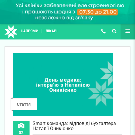
НАПРЯМИ
ЛІКАРІ
(067) 127-03-03
ПОШУК
ЩЕ
Стаття
Smart команда: відповіді бухгалтера
Наталії Оникієнко
02