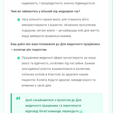
надихають, і працездатність значно підвищується.
Чим ви займаєтесь у вільний від медицини час?
Часу вільного наразі мало, але стараюсь його
використовувати з користю: обожнюю прогулянки,
подорожі, читаю книги — це найкраще хобі для життя,
якщо вибирати правильні книжки.
Ваш девіз або ваші побажання до Дня медичного працівника
— колегам або пацієнтам.
Працівники медичної сфери заслуговують на нашу
увагу та вдячність, особливо під час війни. Бажаю
злагодженої роботи, взаємоповаги в колективі,
спільних успіхів в боротьбі за здоров'я наших
пацієнтів. Колеги, будьте здорові, завжди рішучі та
впевнені у своїх діях.
Щоб ознайомитися з проєктом до Дня
медичного працівника та переглянути
відповіді Smart команди, переходьте
за