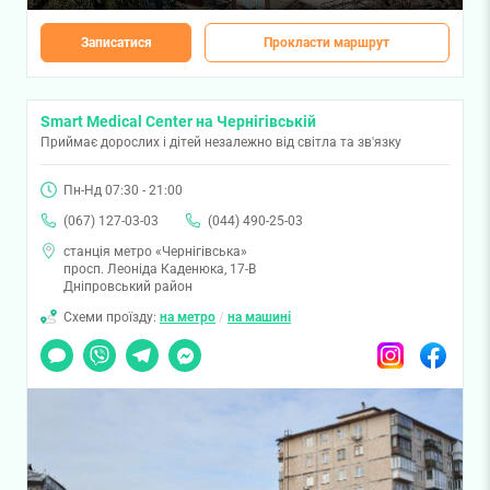
Записатися
Прокласти маршрут
Smart Medical Center на Чернігівській
Приймає дорослих і дітей незалежно від світла та зв'язку
Пн-Нд 07:30 - 21:00
(067) 127-03-03
(044) 490-25-03
станція метро «Чернігівська»
просп. Леоніда Каденюка, 17-В
Дніпровський район
Схеми проїзду:
на метро
/
на машині
Чат
Viber
Telegram
Messenger
Instagram
Facebook