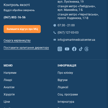
вул. Лук'яненка, 19
Контроль якості
станція метро «Либідська»,
вул. Маккейна, 7-Б
Відділ обробки звернень
станція метро «Чернігівська»,
(067) 802-16-56
просп. Каденюка, 17-В
07:30 - 21:00
Залишити відгук про МЦ
(067) 127-03-03
info@smartmedicalcenter.ua
Скарга керівництву
Поставити запитання директору
МЕНЮ
ІНФОРМАЦІЯ
Напрями
Про клініку
Лікарі
Відгуки
Аналізи
Ліцензії
Хірургія
Соц. програми
Ціни
Інтернатура