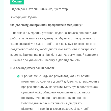
Серпня
Відповідає Наталія Оникієнко, бухгалтер
У медицині: 2 роки
Як (або чому) ви прийшли працювати в медицину?
Я працюю в медичній установі недавно, всього два роки, але
робота зацікавила та надихнула. Медичні структури мають
свою специфіку в бухгалтерії, адже, крім бухгалтерського та
податкового обліку, необхідно також вести облік лікарських
засобів. Завжди велика кількість даних, регулярний контроль
— це все про уважність і велику відповідальність.
Що вас надихає у вашій роботі?
У роботі мене
надихає результат, коли ти бачиш
позитивні зрушення від своїй дій, вчинків, працюючи з
професіональними колегами. Мотивує в роботі також
сучасний офіс, обладнання, численні можливості
розвитку, вчасно виплачена заробітна плата.
Роботодавець дає можливість відвідувати
різноманітні тренінги, курси, заходи. Ці критерії