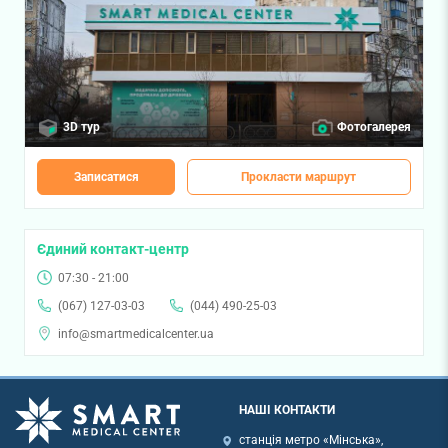
3D тур
Фотогалерея
Записатися
Прокласти маршрут
Єдиний контакт-центр
07:30 - 21:00
(067) 127-03-03
(044) 490-25-03
info@smartmedicalcenter.ua
НАШІ КОНТАКТИ
станція метро «Мінська»,