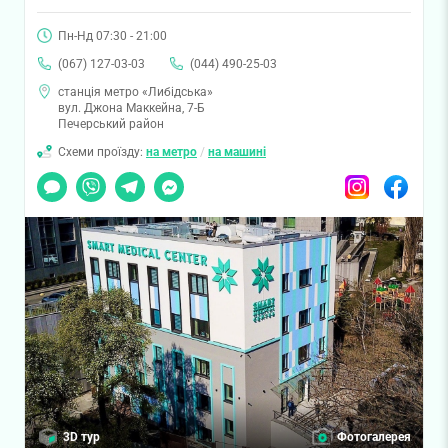
Пн-Нд 07:30 - 21:00
(067) 127-03-03
(044) 490-25-03
станція метро «Либідська»
вул. Джона Маккейна, 7-Б
Печерський район
Схеми проїзду:
на метро
/
на машині
Чат
Viber
Telegram
Messenger
Instagram
Facebook
3D тур
Фотогалерея