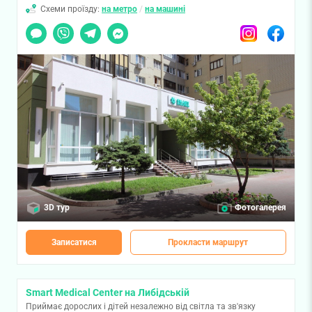
Схеми проїзду:
на метро
/
на машині
Чат
Viber
Telegram
Messenger
Instagram
Facebook
3D тур
Фотогалерея
Записатися
Прокласти маршрут
Smart Medical Center на Либідській
Приймає дорослих і дітей незалежно від світла та зв'язку