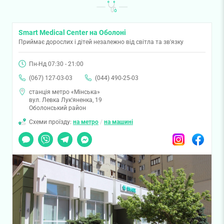
Smart Medical Center на Оболоні
Приймає дорослих і дітей незалежно від світла та зв'язку
Пн-Нд 07:30 - 21:00
(067) 127-03-03
(044) 490-25-03
станція метро «Мінська»
вул. Левка Лук'яненка, 19
Оболонський район
Схеми проїзду:
на метро
/
на машині
Чат
Viber
Telegram
Messenger
Instagram
Facebook