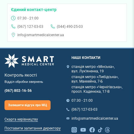
Єдиний контакт-центр
07:30 - 21:00
(067) 127-03-03
(044) 490-25-03
info@smartmedicalcenter.ua
НАШІ КОНТАКТИ
станція метро «Мінська»,
вул. Лук'яненка, 19
Контроль якості
станція метро «Либідська»,
вул. Маккейна, 7-Б
Відділ обробки звернень
станція метро «Чернігівська»,
(067) 802-16-56
просп. Каденюка, 17-В
07:30 - 21:00
Залишити відгук про МЦ
(067) 127-03-03
info@smartmedicalcenter.ua
Скарга керівництву
Поставити запитання директору