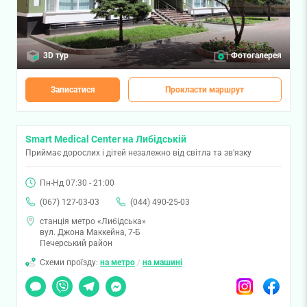
3D тур
Фотогалерея
Записатися
Прокласти маршрут
Smart Medical Center на Либідській
Приймає дорослих і дітей незалежно від світла та зв'язку
Пн-Нд 07:30 - 21:00
(067) 127-03-03
(044) 490-25-03
станція метро «Либідська»
вул. Джона Маккейна, 7-Б
Печерський район
Схеми проїзду:
на метро
/
на машині
Чат
Viber
Telegram
Messenger
Instagram
Facebook