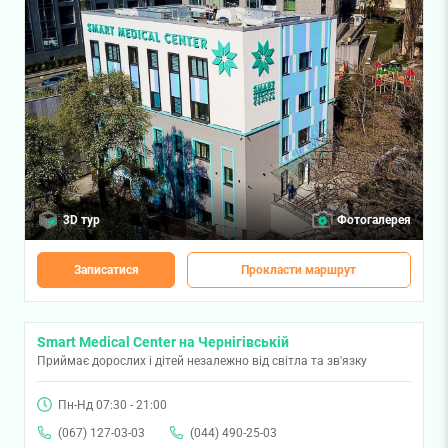
3D тур
Фотогалерея
Записатися
Прокласти маршрут
Smart Medical Center на Чернігівській
Приймає дорослих і дітей незалежно від світла та зв'язку
Пн-Нд 07:30 - 21:00
(067) 127-03-03
(044) 490-25-03