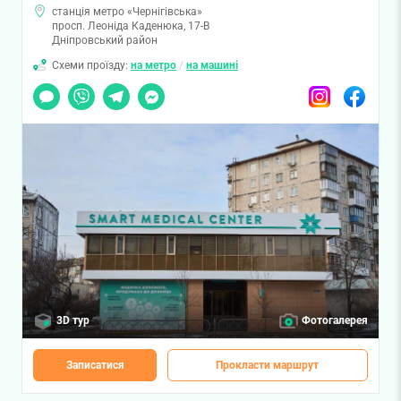
станція метро «Чернігівська»
просп. Леоніда Каденюка, 17-В
Дніпровський район
Схеми проїзду:
на метро
/
на машині
Чат
Viber
Telegram
Messenger
Instagram
Facebook
3D тур
Фотогалерея
Записатися
Прокласти маршрут