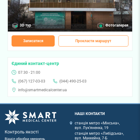
3D тур
Фотогалерея
Записатися
Прокласти маршрут
Єдиний контакт-центр
07:30 - 21:00
(067) 127-03-03
(044) 490-25-03
info@smartmedicalcenter.ua
НАШІ КОНТАКТИ
станція метро «Мінська»,
вул. Лук'яненка, 19
Контроль якості
станція метро «Либідська»,
вул. Маккейна, 7-Б
Відділ обробки звернень