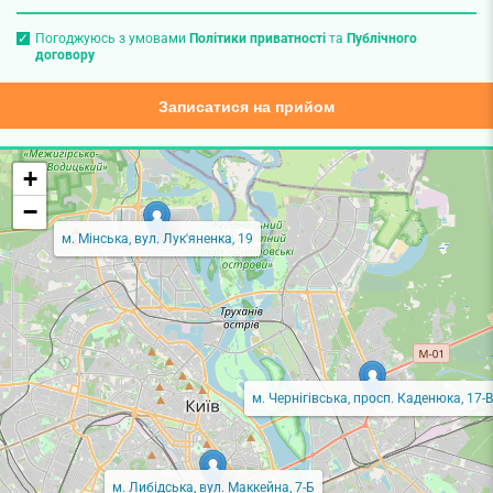
Погоджуюсь з умовами
Політики приватності
та
Публічного
договору
Записатися на прийом
+
−
м. Мінська, вул. Лук'яненка, 19
м. Чернігівська, просп. Каденюка, 17-В
м. Либідська, вул. Маккейна, 7-Б