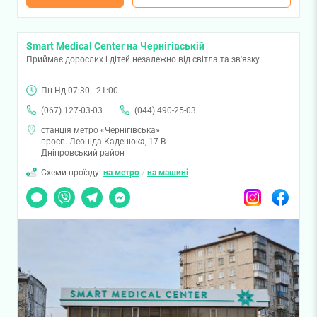
Smart Medical Center на Чернігівській
Приймає дорослих і дітей незалежно від світла та зв'язку
Пн-Нд 07:30 - 21:00
(067) 127-03-03
(044) 490-25-03
станція метро «Чернігівська»
просп. Леоніда Каденюка, 17-В
Дніпровський район
Схеми проїзду:
на метро
/
на машині
Чат
Viber
Telegram
Messenger
Instagram
Facebook