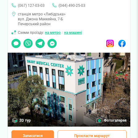
(067) 127-03-03
(044) 490-25-03
станція метро «Либідська»
вул. Джона Маккейна, 7-Б
Печерський район
Схеми проїзду:
на метро
/
на машині
Чат
Viber
Telegram
Messenger
Instagram
Facebook
3D тур
Фотогалерея
Записатися
Прокласти маршрут