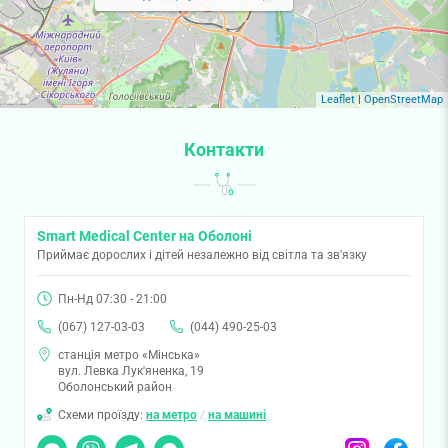
Leaflet
|
OpenStreetMap
Контакти
Smart Medical Center на Оболоні
Приймає дорослих і дітей незалежно від світла та зв'язку
Пн-Нд 07:30 - 21:00
(067) 127-03-03
(044) 490-25-03
станція метро «Мінська»
вул. Левка Лук'яненка, 19
Оболонський район
Схеми проїзду:
на метро
/
на машині
Чат
Viber
Telegram
Messenger
Instagram
Facebook