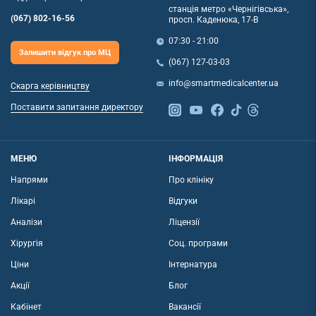
станція метро «Чернігівська»,
(067) 802-16-56
просп. Каденюка, 17-В
07:30 - 21:00
Залишити відгук про МЦ
(067) 127-03-03
info@smartmedicalcenter.ua
Скарга керівництву
Поставити запитання директору
МЕНЮ
ІНФОРМАЦІЯ
Напрями
Про клініку
Лікарі
Відгуки
Аналізи
Ліцензії
Хірургія
Соц. програми
Ціни
Інтернатура
Акції
Блог
Кабінет
Вакансії