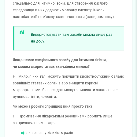
спеціально для інтимної зони. Для створення кислого
середовища в них додають молочну кислоту, інколи
лактобактерії, пом’якшувальні екстракти (алое, ромашку).
Використовувати такі засоби можна лише раз
на добу.
Якщо немає спеціального засобу для інтимної гігієни,
чи можна скористатись звичайним милом?
Ні. Мило, пінки, гелі можуть порушити кислотно-лужний баланс
зовнішніх статевих органів або знищити корисні
мікроорганізми. Як наслідок, можуть виникати запалення —
вульвовагініти, кольпіти.
Чи можна робити спринцювання просто так?
Ні. Промивання лікарськими речовинами роблять лише
за призначенням лікаря:
лише певну кількість разів