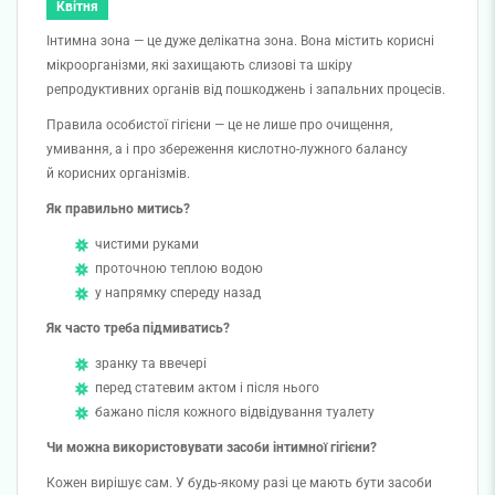
Квітня
Інтимна зона — це дуже делікатна зона. Вона містить корисні
мікроорганізми, які захищають слизові та шкіру
репродуктивних органів від пошкоджень і запальних процесів.
Правила особистої гігієни — це не лише про очищення,
умивання, а і про збереження кислотно-лужного балансу
й корисних організмів.
Як правильно митись?
чистими руками
проточною теплою водою
у напрямку спереду назад
Як часто треба підмиватись?
зранку та ввечері
перед статевим актом і після нього
бажано після кожного відвідування туалету
Чи можна використовувати засоби інтимної гігієни?
Кожен вирішує сам. У будь-якому разі це мають бути засоби