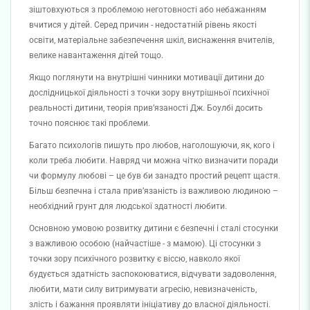
зіштовхуються з проблемою неготовності або небажанням
вчитися у дітей. Серед причин - недостатній рівень якості
освіти, матеріальне забезпечення шкіл, виснаження вчителів,
велике навантаження дітей тощо.
Якщо поглянути на внутрішні чинники мотивації дитини до
дослідницької діяльності з точки зору внутрішньої психічної
реальності дитини, теорія прив’язаності Дж. Боулбі досить
точно пояснює такі проблеми.
Багато психологів пишуть про любов, наголошуючи, як, кого і
коли треба любити. Навряд чи можна чітко визначити поради
чи формулу любові – це був би занадто простий рецепт щастя.
Більш безпечна і стала прив’язаність із важливою людиною –
необхідний грунт для людської здатності любити.
Основною умовою розвитку дитини є безпечні і сталі стосунки
з важливою особою (найчастіше - з мамою). Ці стосунки з
точки зору психічного розвитку є віссю, навколо якої
будується здатність заспокоюватися, відчувати задоволення,
любити, мати силу витримувати агресію, невизначеність,
злість і бажання проявляти ініціативу до власної діяльності.