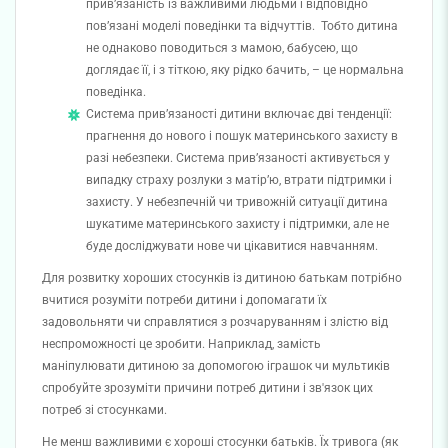
прив’язаність із важливими людьми і відповідно
пов’язані моделі поведінки та відчуттів. Тобто дитина
не однаково поводиться з мамою, бабусею, що
доглядає її, і з тіткою, яку рідко бачить, – це нормальна
поведінка.
Система прив’язаності дитини включає дві тенденції:
прагнення до нового і пошук материнського захисту в
разі небезпеки. Система прив’язаності активується у
випадку страху розлуки з матір’ю, втрати підтримки і
захисту. У небезпечній чи тривожній ситуації дитина
шукатиме материнського захисту і підтримки, але не
буде досліджувати нове чи цікавитися навчанням.
Для розвитку хороших стосунків із дитиною батькам потрібно
вчитися розуміти потреби дитини і допомагати їх
задовольняти чи справлятися з розчаруванням і злістю від
неспроможності це зробити. Наприклад, замість
маніпулювати дитиною за допомогою іграшок чи мультиків
спробуйте зрозуміти причини потреб дитини і зв'язок цих
потреб зі стосунками.
Не менш важливими є хороші стосунки батьків. Їх тривога (як