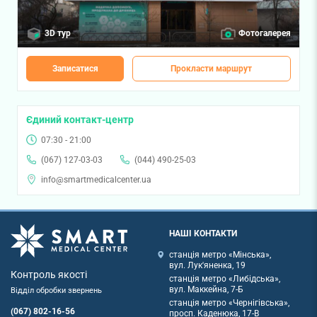
3D тур
Фотогалерея
Записатися
Прокласти маршрут
Єдиний контакт-центр
07:30 - 21:00
(067) 127-03-03
(044) 490-25-03
info@smartmedicalcenter.ua
НАШІ КОНТАКТИ
станція метро «Мінська»,
вул. Лук'яненка, 19
Контроль якості
станція метро «Либідська»,
вул. Маккейна, 7-Б
Відділ обробки звернень
станція метро «Чернігівська»,
(067) 802-16-56
просп. Каденюка, 17-В