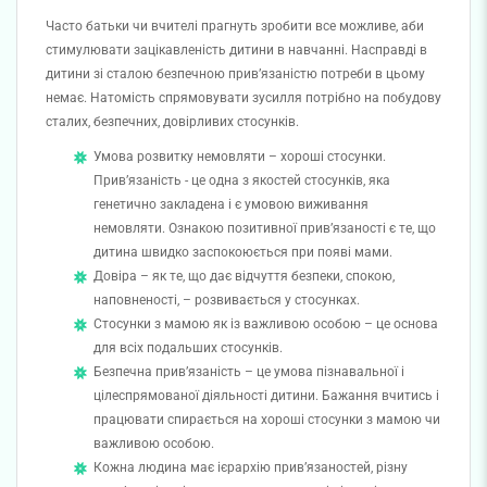
Часто батьки чи вчителі прагнуть зробити все можливе, аби
стимулювати зацікавленість дитини в навчанні. Насправді в
дитини зі сталою безпечною прив’язаністю потреби в цьому
немає. Натомість спрямовувати зусилля потрібно на побудову
сталих, безпечних, довірливих стосунків.
Умова розвитку немовляти – хороші стосунки.
Прив’язаність - це одна з якостей стосунків, яка
генетично закладена і є умовою виживання
немовляти. Ознакою позитивної прив’язаності є те, що
дитина швидко заспокоюється при появі мами.
Довіра – як те, що дає відчуття безпеки, спокою,
наповненості, – розвивається у стосунках.
Стосунки з мамою як із важливою особою – це основа
для всіх подальших стосунків.
Безпечна прив’язаність – це умова пізнавальної і
цілеспрямованої діяльності дитини. Бажання вчитись і
працювати спирається на хороші стосунки з мамою чи
важливою особою.
Кожна людина має ієрархію прив’язаностей, різну