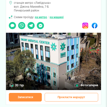
станція метро «Либідська»
вул. Джона Маккейна, 7-Б
Печерський район
Схеми проїзду:
на метро
/
на машині
Чат
Viber
Telegram
Messenger
Instagram
Facebook
3D тур
Фотогалерея
Записатися
Прокласти маршрут