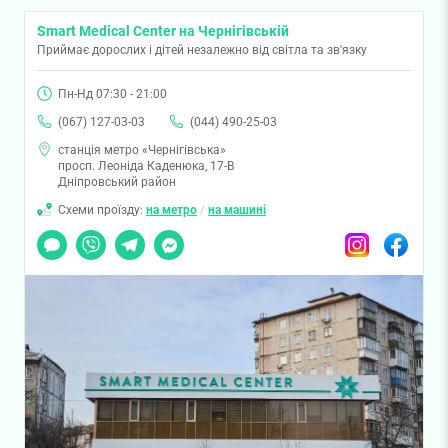
Smart Medical Center на Чернігівській
Приймає дорослих і дітей незалежно від світла та зв'язку
Пн-Нд 07:30 - 21:00
(067) 127-03-03
(044) 490-25-03
станція метро «Чернігівська»
просп. Леоніда Каденюка, 17-В
Дніпровський район
Схеми проїзду:
на метро
/
на машині
Чат
Viber
Telegram
Messenger
Instagram
Facebook