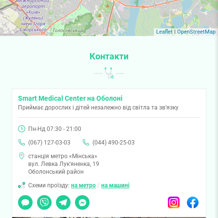
Leaflet
|
OpenStreetMap
Контакти
Smart Medical Center на Оболоні
Приймає дорослих і дітей незалежно від світла та зв'язку
Пн-Нд 07:30 - 21:00
(067) 127-03-03
(044) 490-25-03
станція метро «Мінська»
вул. Левка Лук'яненка, 19
Оболонський район
Схеми проїзду:
на метро
/
на машині
Чат
Viber
Telegram
Messenger
Instagram
Facebook