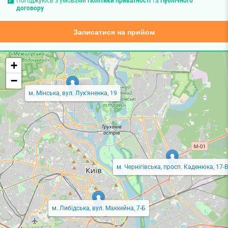
Погоджуюсь з умовами
Політики приватності
та
Публічного
договору
Записатися на прийом
+
−
м. Мінська, вул. Лук'яненка, 19
м. Чернігівська, просп. Каденюка, 17-В
м. Либідська, вул. Маккейна, 7-Б