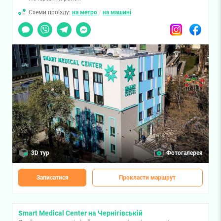
Схеми проїзду:
на метро
/
на машині
Чат
Viber
Telegram
Messenger
Instagram
Facebook
3D тур
Фотогалерея
Записатися
Прокласти маршрут
Smart Medical Center на Чернігівській