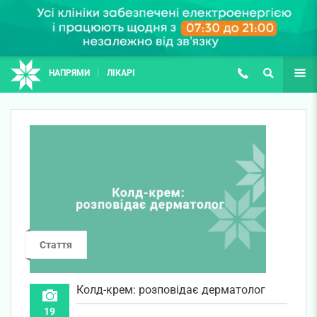
НАПРЯМИ
ЛІКАРІ
(067) 127-03-03
ПОШУК
ЩЕ
Стаття
Колд-крем: розповідає дерматолог
19