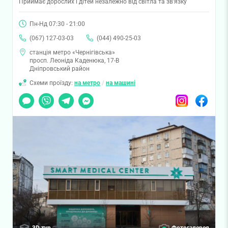
Приймає дорослих і дітей незалежно від світла та зв'язку
Пн-Нд 07:30 - 21:00
(067) 127-03-03
(044) 490-25-03
станція метро «Чернігівська»
просп. Леоніда Каденюка, 17-В
Дніпровський район
Схеми проїзду:
на метро
/
на машині
Чат
Viber
Telegram
Messenger
Instagram
Facebook