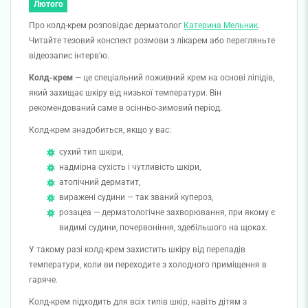
Лютого
Про колд-крем розповідає дерматолог
Катерина Мельник
.
Читайте тезовий конспект розмови з лікарем або перегляньте
відеозапис інтерв'ю.
Колд-крем
— це спеціальний поживний крем на основі ліпідів,
який захищає шкіру від низької температури. Він
рекомендований саме в осінньо-зимовий період.
Колд-крем знадобиться, якщо у вас:
сухий тип шкіри,
надмірна сухість і чутливість шкіри,
атопічний дерматит,
виражені судини — так званий купероз,
розацеа — дерматологічне захворювання, при якому є
видимі судини, почервоніння, здебільшого на щоках.
У такому разі колд-крем захистить шкіру від перепадів
температури, коли ви переходите з холодного приміщення в
гаряче.
Колд-крем підходить для всіх типів шкір, навіть дітям з