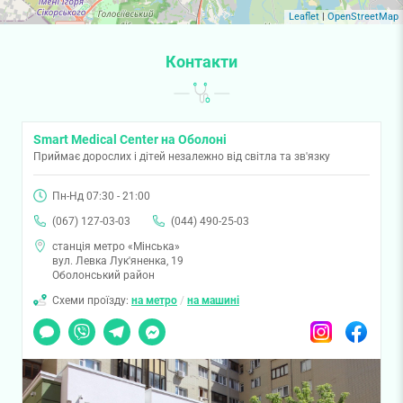
Leaflet
|
OpenStreetMap
Контакти
Smart Medical Center на Оболоні
Приймає дорослих і дітей незалежно від світла та зв'язку
Пн-Нд 07:30 - 21:00
(067) 127-03-03
(044) 490-25-03
станція метро «Мінська»
вул. Левка Лук'яненка, 19
Оболонський район
Схеми проїзду:
на метро
/
на машині
Чат
Viber
Telegram
Messenger
Instagram
Facebook