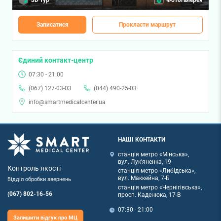
3D тур
Фотогалерея
Записатися
Прокласти маршрут
Єдиний контакт-центр
07:30 - 21:00
(067) 127-03-03
(044) 490-25-03
info@smartmedicalcenter.ua
НАШІ КОНТАКТИ
станція метро «Мінська»,
вул. Лук'яненка, 19
Контроль якості
станція метро «Либідська»,
вул. Маккейна, 7-Б
Відділ обробки звернень
станція метро «Чернігівська»,
(067) 802-16-56
просп. Каденюка, 17-В
07:30 - 21:00
Залишити відгук про МЦ