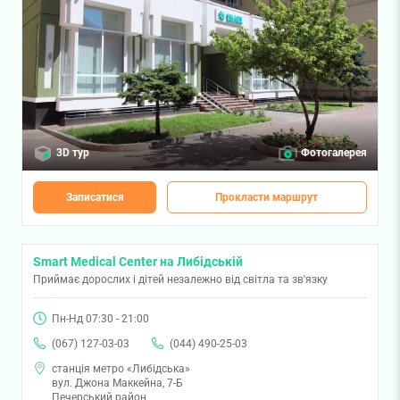
3D тур
Фотогалерея
Записатися
Прокласти маршрут
Smart Medical Center на Либідській
Приймає дорослих і дітей незалежно від світла та зв'язку
Пн-Нд 07:30 - 21:00
(067) 127-03-03
(044) 490-25-03
станція метро «Либідська»
вул. Джона Маккейна, 7-Б
Печерський район