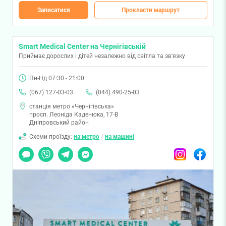
Записатися
Прокласти маршрут
Smart Medical Center на Чернігівській
Приймає дорослих і дітей незалежно від світла та зв'язку
Пн-Нд 07:30 - 21:00
(067) 127-03-03
(044) 490-25-03
станція метро «Чернігівська»
просп. Леоніда Каденюка, 17-В
Дніпровський район
Схеми проїзду:
на метро
/
на машині
Чат
Viber
Telegram
Messenger
Instagram
Facebook