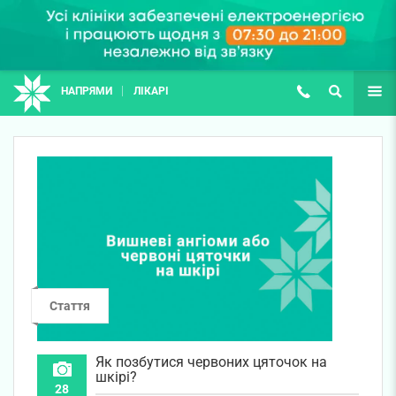
НАПРЯМИ
ЛІКАРІ
(067) 127-03-03
ПОШУК
ЩЕ
Стаття
Як позбутися червоних цяточок на
шкірі?
28