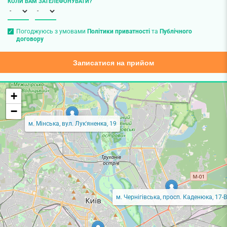
КОЛИ ВАМ ЗАТЕЛЕФОНУВАТИ?
Погоджуюсь з умовами
Політики приватності
та
Публічного
договору
Записатися на прийом
+
−
м. Мінська, вул. Лук'яненка, 19
м. Чернігівська, просп. Каденюка, 17-В