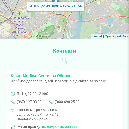
м. Либідська, вул. Маккейна, 7-Б
Leaflet
|
OpenStreetMap
Контакти
Smart Medical Center на Оболоні
Приймає дорослих і дітей незалежно від світла та зв'язку
Пн-Нд 07:30 - 21:00
(067) 127-03-03
(044) 490-25-03
станція метро «Мінська»
вул. Левка Лук'яненка, 19
Оболонський район
Схеми проїзду:
на метро
/
на машині