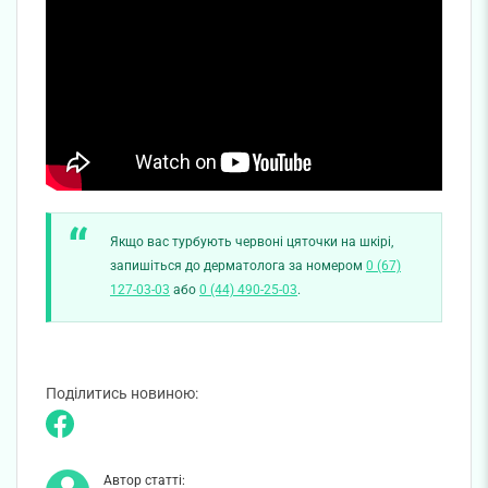
Якщо вас турбують червоні цяточки на шкірі,
запишіться до дерматолога за номером
0 (67)
127-03-03
або
0 (44) 490-25-03
.
Поділитись новиною:
Автор статті: