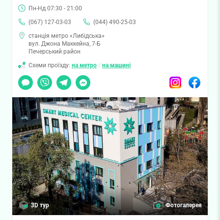
Пн-Нд 07:30 - 21:00
(067) 127-03-03
(044) 490-25-03
станція метро «Либідська»
вул. Джона Маккейна, 7-Б
Печерський район
Схеми проїзду:
на метро
/
на машині
Чат
Viber
Telegram
Messenger
Instagram
Facebook
3D тур
Фотогалерея