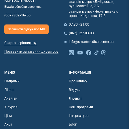
Контроль якості
станція метро «Либідська»,
вул. Маккейна, 7-Б
Відділ обробки звернень
станція метро «Чернігівська»,
(067) 802-16-56
просп. Каденюка, 17-В
07:30 - 21:00
Залишити відгук про МЦ
(067) 127-03-03
info@smartmedicalcenter.ua
Скарга керівництву
Поставити запитання директору
МЕНЮ
ІНФОРМАЦІЯ
Напрями
Про клініку
Лікарі
Відгуки
Аналізи
Ліцензії
Хірургія
Соц. програми
Ціни
Інтернатура
Акції
Блог