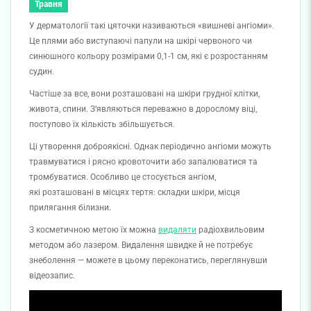
Травня
У дерматології такі цяточки називаються «вишневі ангіоми».
Це плями або виступаючі папули на шкірі червоного чи
синюшного кольору розмірами 0,1-1 см, які є розростанням
судин.
Частіше за все, вони розташовані на шкіри грудної клітки,
живота, спини. З‘являються переважно в дорослому віці,
поступово їх кількість збільшується.
Ці утворення доброякісні. Однак періодично ангіоми можуть
травмуватися і рясно кровоточити або запалюватися та
тромбуватися. Особливо це стосується ангіом,
які розташовані в місцях тертя: складки шкіри, місця
прилягання білизни.
З косметичною метою їх можна
видаляти
радіохвильовим
методом або лазером. Видалення швидке й не потребує
знеболення — можете в цьому переконатись, переглянувши
відеозапис.