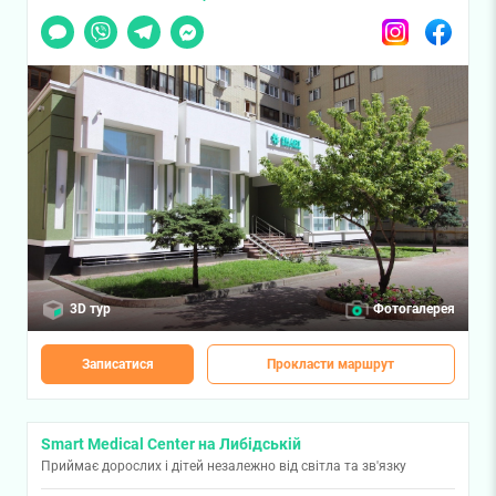
Чат
Viber
Telegram
Messenger
Instagram
Facebook
3D тур
Фотогалерея
Записатися
Прокласти маршрут
Smart Medical Center на Либідській
Приймає дорослих і дітей незалежно від світла та зв'язку