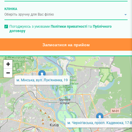
КЛІНІКА
Погоджуюсь з умовами
Політики приватності
та
Публічного
договору
Записатися на прийом
+
−
м. Мінська, вул. Лук'яненка, 19
м. Чернігівська, просп. Каденюка, 17-В