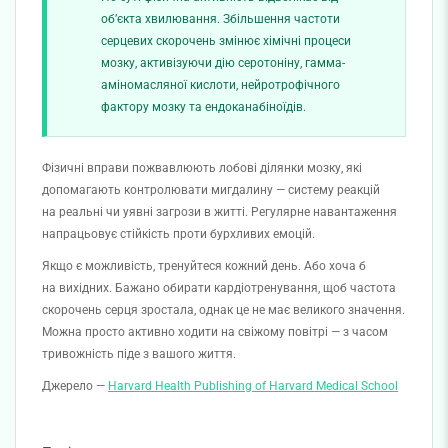
об’єкта хвилювання. Збільшення частоти
серцевих скорочень змінює хімічні процеси
мозку, активізуючи дію серотоніну, гамма-
аміномасляної кислоти, нейротрофічного
фактору мозку та ендоканабіноїдів.
Фізичні вправи пожвавлюють лобові ділянки мозку, які
допомагають контролювати мигдалину — систему реакцій
на реальні чи уявні загрози в житті. Регулярне навантаження
напрацьовує стійкість проти бурхливих емоцій.
Якщо є можливість, тренуйтеся кожний день. Або хоча б
на вихідних. Бажано обирати кардіотренування, щоб частота
скорочень серця зростала, однак це не має великого значення.
Можна просто активно ходити на свіжому повітрі — з часом
тривожність піде з вашого життя.
Джерело —
Harvard Health Publishing of Harvard Medical School