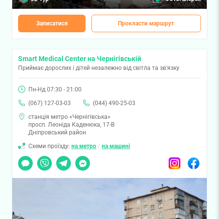
Записатися
Прокласти маршрут
Smart Medical Center на Чернігівській
Приймає дорослих і дітей незалежно від світла та зв'язку
Пн-Нд 07:30 - 21:00
(067) 127-03-03
(044) 490-25-03
станція метро «Чернігівська»
просп. Леоніда Каденюка, 17-В
Дніпровський район
Схеми проїзду:
на метро
/
на машині
Чат
Viber
Telegram
Messenger
Instagram
Facebook