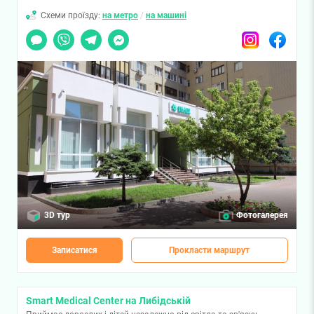
Схеми проїзду:
на метро
/
на машині
Чат
Viber
Telegram
Messenger
Instagram
Facebook
3D тур
Фотогалерея
Записатися
Прокласти маршрут
Smart Medical Center на Либідській