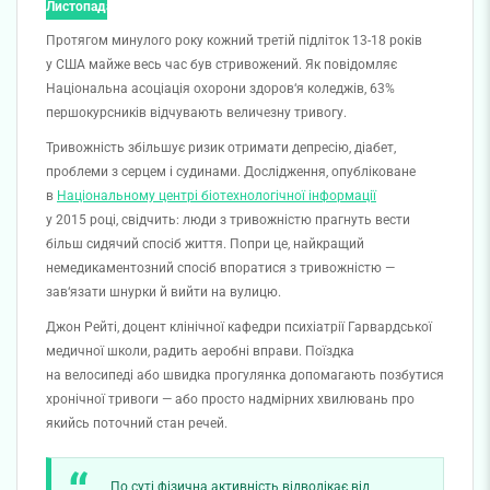
Листопада
Протягом минулого року кожний третій підліток 13-18 років
у США майже весь час був стривожений. Як повідомляє
Національна асоціація охорони здоров‘я коледжів, 63%
першокурсників відчувають величезну тривогу.
Тривожність збільшує ризик отримати депресію, діабет,
проблеми з серцем і судинами. Дослідження, опубліковане
в
Національному центрі біотехнологічної інформації
у 2015 році, свідчить: люди з тривожністю прагнуть вести
більш сидячий спосіб життя. Попри це, найкращий
немедикаментозний спосіб впоратися з тривожністю —
зав‘язати шнурки й вийти на вулицю.
Джон Рейті, доцент клінічної кафедри психіатрії Гарвардської
медичної школи, радить аеробні вправи. Поїздка
на велосипеді або швидка прогулянка допомагають позбутися
хронічної тривоги — або просто надмірних хвилювань про
якийсь поточний стан речей.
По суті фізична активність відволікає від