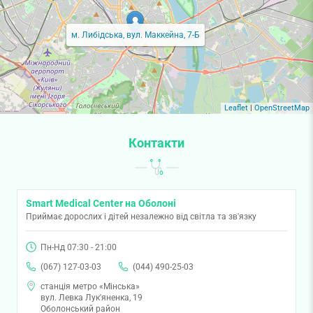
м. Либідська, вул. Маккейна, 7-Б
Leaflet
|
OpenStreetMap
Контакти
Smart Medical Center на Оболоні
Приймає дорослих і дітей незалежно від світла та зв'язку
Пн-Нд 07:30 - 21:00
(067) 127-03-03
(044) 490-25-03
станція метро «Мінська»
вул. Левка Лук'яненка, 19
Оболонський район