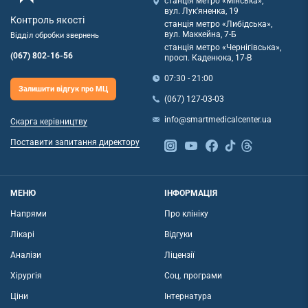
станція метро «Мінська»,
вул. Лук'яненка, 19
Контроль якості
станція метро «Либідська»,
вул. Маккейна, 7-Б
Відділ обробки звернень
станція метро «Чернігівська»,
(067) 802-16-56
просп. Каденюка, 17-В
07:30 - 21:00
Залишити відгук про МЦ
(067) 127-03-03
info@smartmedicalcenter.ua
Скарга керівництву
Поставити запитання директору
МЕНЮ
ІНФОРМАЦІЯ
Напрями
Про клініку
Лікарі
Відгуки
Аналізи
Ліцензії
Хірургія
Соц. програми
Ціни
Інтернатура