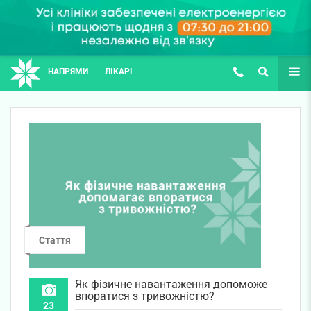
НАПРЯМИ
ЛІКАРІ
(067) 127-03-03
ПОШУК
ЩЕ
Стаття
Як фізичне навантаження допоможе
впоратися з тривожністю?
23