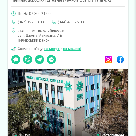
Приймає дорослих і дітей незалежно від світла та зв'язку
Пн-Нд 07:30 - 21:00
(067) 127-03-03
(044) 490-25-03
станція метро «Либідська»
вул. Джона Маккейна, 7-Б
Печерський район
Схеми проїзду:
на метро
/
на машині
Чат
Viber
Telegram
Messenger
Instagram
Facebook
3D тур
Фотогалерея