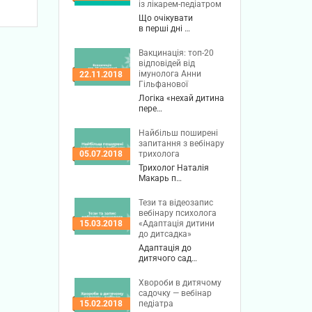
із лікарем-педіатром
Що очікувати
в перші дні …
Вакцинація: топ-20
відповідей від
імунолога Анни
22.11.2018
Гільфанової
Логіка «нехай дитина
пере…
Найбільш поширені
запитання з вебінару
трихолога
05.07.2018
Трихолог Наталія
Макарь п…
Тези та відеозапис
вебінару психолога
«Адаптація дитини
15.03.2018
до дитсадка»
Адаптація до
дитячого сад…
Хвороби в дитячому
садочку — вебінар
педіатра
15.02.2018