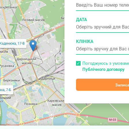
ДАТА
КЛІНІКА
 Каденюка, 17-В
Погоджуюсь з умова
Публічного договору
Записа
на, 7-Б