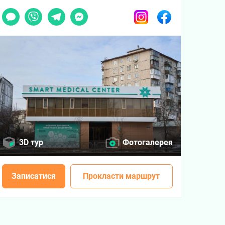
Чат
Viber
Telegram
Messenger
Instagram
Facebook
3D тур
Фотогалерея
Записатися
Прокласти маршрут