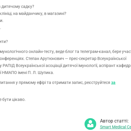
в дитячому садку?
клініці, на майданчику, в магазині?
и.
.
ити?
унологічного онлайн-тесту, веде блог та телеграм-канал, бере учас
онференціях. Степан Арутюнович — прес-секретар Всеукраїнської
у РАПІД Всеукраїнської асоціації дитячої імунології, аспірант кафед
ії НМАПО імені П. Л. Шупика.
итання у прямому ефірі та отримати запис, реєструйтеся
за
 бути цікаво.
Автор статті:
Smart Medical Ce