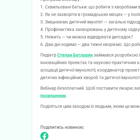
1. Схвильовані батьки: що робити з хворобами 
2. Як не захворіти в громадських місцях — у полі
3. Зміцнюємо дитячий імунітет — загальні підход
4. Профілактика захворювань у дитячому садку
5. Нежить — чи можна відвідувати дитсадок?
6. Два дні ходимо — два тижні хворіємо. Що роб
Педіатр
Степан Бегларян
займався розробкою ім
інноваційних проектах та науково-практичних к
асоціації дитячої імунології, координатор проект
дитячих інфекційних хвороб та дитячої імунолог
Вебінар безоплатний. Щоб поставити лікарю зап
посиланням
.
Поділіться цим заходом із людьми, яким це може
Поділитись новиною: