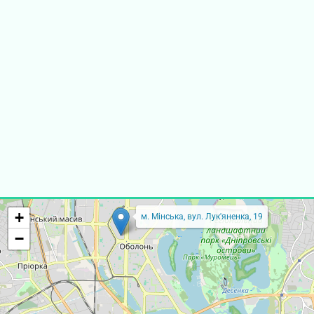
+
м. Мінська, вул. Лук'яненка, 19
−