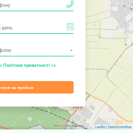
ми
Політики приватності
та
тися на прийом
Leaflet
|
OpenStreetMap