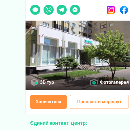
Чат
Viber
Telegram
Messenger
Instagram
Faceb
3D тур
Фотогалерея
Записатися
Прокласти маршрут
Єдиний контакт-центр