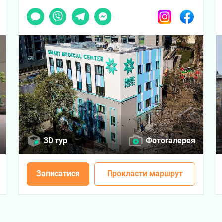
ook
Чат
Viber
Telegram
Messenger
Instagram
Facebook
3D тур
Фотогалерея
Записатися
Прокласти маршрут