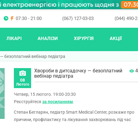
07:30 - 21:00
(067) 127-03-03
(044) 490-2
ЛІКАРІ
АНАЛІЗИ
ХІРУРГІЯ
АКЦІЇ
— безоплатний вебінар педіатра
Хвороби в дитсадочку — безоплатний
4
вебінар педіатра
08
Лютого
Четвер, 15 лютого. 19:00-20:30
Реєструйтеся
за посиланням
.
Степан Бегларян, педіатр Smart Medical Center, розкаже про
причини, профілактику та лікування захворювань під час