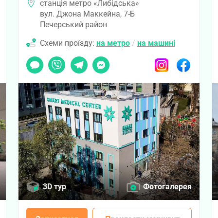
станція метро «Либідська»
вул. Джона Маккейна, 7-Б
Печерський район
Схеми проїзду:
на метро
/
на машині
ook
Чат
Viber
Telegram
Messenger
Instagram
Facebook
3D тур
Фотогалерея