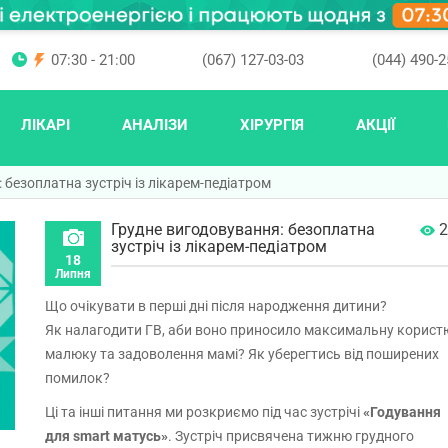
07:30 - 21:00
(067) 127-03-03
(044) 490-2
ЛІКАРІ
АНАЛІЗИ
ХІРУРГІЯ
АКЦІЇ
 безоплатна зустріч із лікарем-педіатром
Грудне вигодовування: безоплатна
2
зустріч із лікарем-педіатром
18
Липня
Що очікувати в перші дні після народження дитини?
Як налагодити ГВ, аби воно приносило максимальну корист
малюку та задоволення мамі? Як уберегтись від поширених
помилок?
Ці та інші питання ми розкриємо під час зустрічі
«Годування
для smart матусь»
. Зустріч присвячена тижню грудного