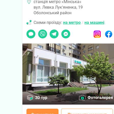
станція метро «Мінська»
вул. Левка Лук'яненка, 19
Оболонський район
Схеми проїзду:
на метро
/
на машині
Чат
Viber
Telegram
Messenger
Instagram
Faceb
3D тур
Фотогалерея