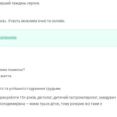
перший тиждень серпня.
нська». Участь можлива очно та онлайн.
осиланням
.
рених помилок?
 життя.
го та успішного годування грудьми.
ідом роботи 15+ років, дієтолог, дитячий гастроентеролог, завідувач
а Володимирівна — мама трьох діток, тому розкриє всі тами з