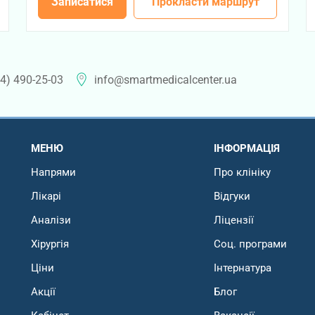
Записатися
Прокласти маршрут
4) 490-25-03
info@smartmedicalcenter.ua
МЕНЮ
ІНФОРМАЦІЯ
Напрями
Про клініку
Лікарі
Відгуки
Аналізи
Ліцензії
Хірургія
Соц. програми
Ціни
Інтернатура
Акції
Блог