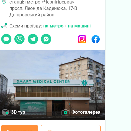
станція метро «Чернігівська»
просп. Леоніда Каденюка, 17-В
Дніпровський район
Схеми проїзду:
на метро
/
на машині
Чат
Viber
Telegram
Messenger
Instagram
Facebook
3D тур
Фотогалерея