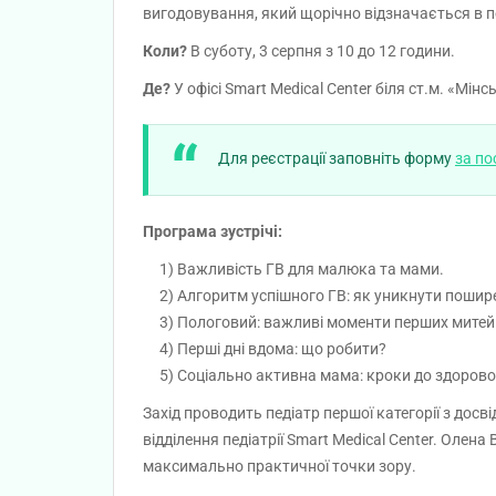
вигодовування, який щорічно відзначається в 
Коли?
В суботу, 3 серпня з 10 до 12 години.
Де?
У офісі Smart Medical Center біля ст.м. «Мі
Для реєстрації заповніть форму
за п
Програма зустрічі:
Важливість ГВ для малюка та мами.
Алгоритм успішного ГВ: як уникнути поши
Пологовий: важливі моменти перших митей
Перші дні вдома: що робити?
Соціально активна мама: кроки до здорово
Захід проводить педіатр першої категорії з досв
відділення педіатрії Smart Medical Center. Олен
максимально практичної точки зору.