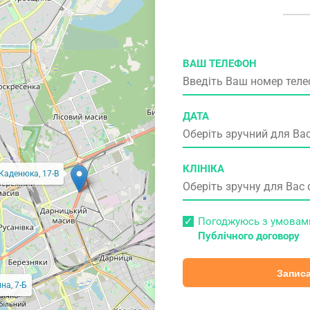
ВАШ ТЕЛЕФОН
ДАТА
КЛІНІКА
 Каденюка, 17-В
Погоджуюсь з умова
Публічного договору
Записа
на, 7-Б