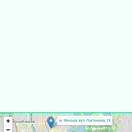
+
м. Мінська, вул. Лук'яненка, 19
−