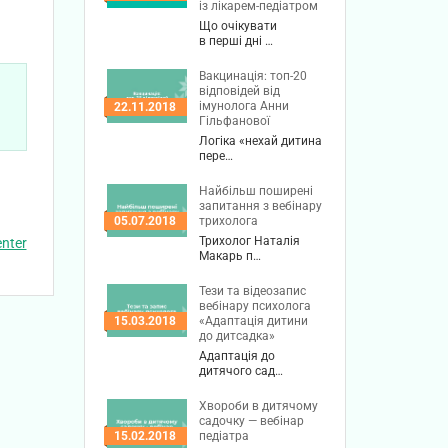
із лікарем-педіатром
Що очікувати
в перші дні …
Вакцинація: топ-20
відповідей від
імунолога Анни
22.11.2018
Гільфанової
Логіка «нехай дитина
пере…
Найбільш поширені
запитання з вебінару
трихолога
05.07.2018
Трихолог Наталія
nter
Макарь п…
Тези та відеозапис
вебінару психолога
«Адаптація дитини
15.03.2018
до дитсадка»
Адаптація до
дитячого сад…
Хвороби в дитячому
садочку — вебінар
педіатра
15.02.2018