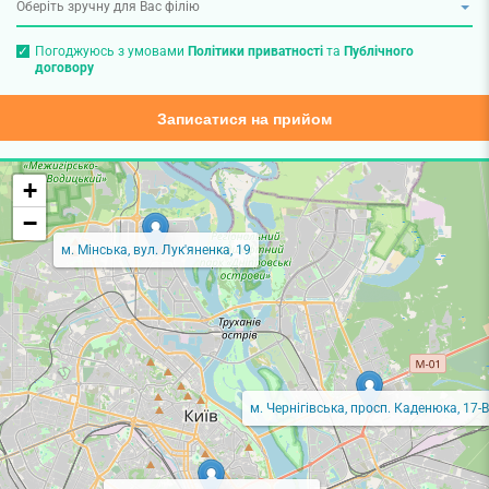
Погоджуюсь з умовами
Політики приватності
та
Публічного
договору
Записатися на прийом
+
−
м. Мінська, вул. Лук'яненка, 19
м. Чернігівська, просп. Каденюка, 17-В