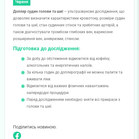
Червня
Доплер судин голови та шиї
— ультразвукове дослідження, що
дозволяє визначити
характеристики кровотоку, розміри судин
голови та шиї, стан судинних стінок та хребетних артерій, а
також діагностувати тромбози глибоких вен, варикозне
розширення вен, аневризми, стенози.
Підготовка до дослідження:
За добу до обстеження відмовтеся від кофеїну,
алкогольних та енергетичних напоїв.
За кілька годин до доплерографії не можна палити та
вживати ліки.
Відмовтеся від важких фізичних навантажень
напередодні процедури.
Перед дослідженням необхідно зняти всі прикраси з
голови та шиї.
Поділитись новиною: