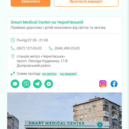
Записатися
Прокласти маршрут
Smart Medical Center на Чернігівській
Приймає дорослих і дітей незалежно від світла та зв'язку
Пн-Нд 07:30 - 21:00
(067) 127-03-03
(044) 490-25-03
станція метро «Чернігівська»
просп. Леоніда Каденюка, 17-В
Дніпровський район
Схеми проїзду:
на метро
/
на машині
Чат
Viber
Telegram
Messenger
Instagram
Facebook