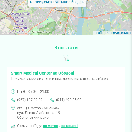
м. Либідська, вул. Маккейна, 7-Б
Leaflet
|
OpenStreetMap
Контакти
Smart Medical Center на Оболоні
Приймає дорослих і дітей незалежно від світла та зв'язку
Пн-Нд 07:30 - 21:00
(067) 127-03-03
(044) 490-25-03
станція метро «Мінська»
вул. Левка Лук'яненка, 19
Оболонський район
Схеми проїзду:
на метро
/
на машині