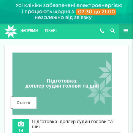
НАПРЯМИ
ЛІКАРІ
(067) 127-03-03
ПОШУК
ЩЕ
Стаття
Підготовка: доплер судин голови та
шиї
14