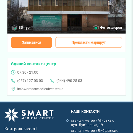
3D тур
Фотогалерея
Записатися
Прокласти маршрут
Єдиний контакт-центр
07:30 - 21:00
(067) 127-03-03
(044) 490-25-03
info@smartmedicalcenter.ua
НАШІ КОНТАКТИ
станція метро «Мінська»,
вул. Лук'яненка, 19
Контроль якості
станція метро «Либідська»,