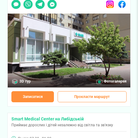
Чат
Viber
Telegram
Messenger
Instagram
Facebook
3D тур
Фотогалерея
Записатися
Прокласти маршрут
Smart Medical Center на Либідській
Приймає дорослих і дітей незалежно від світла та зв'язку