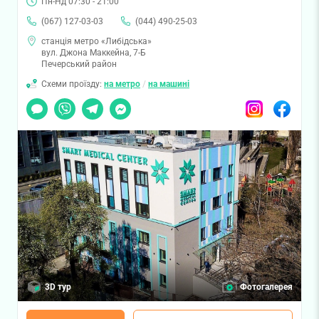
Пн-Нд 07:30 - 21:00
(067) 127-03-03
(044) 490-25-03
станція метро «Либідська»
вул. Джона Маккейна, 7-Б
Печерський район
Схеми проїзду:
на метро
/
на машині
Чат
Viber
Telegram
Messenger
Instagram
Facebook
3D тур
Фотогалерея