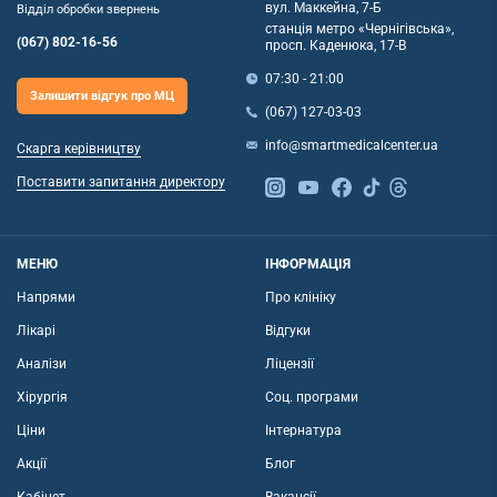
вул. Маккейна, 7-Б
Відділ обробки звернень
станція метро «Чернігівська»,
(067) 802-16-56
просп. Каденюка, 17-В
07:30 - 21:00
Залишити відгук про МЦ
(067) 127-03-03
info@smartmedicalcenter.ua
Скарга керівництву
Поставити запитання директору
МЕНЮ
ІНФОРМАЦІЯ
Напрями
Про клініку
Лікарі
Відгуки
Аналізи
Ліцензії
Хірургія
Соц. програми
Ціни
Інтернатура
Акції
Блог
Кабінет
Вакансії