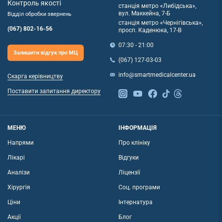
Контроль якості
станція метро «Либідська»,
вул. Маккейна, 7-Б
Відділ обробки звернень
станція метро «Чернігівська»,
(067) 802-16-56
просп. Каденюка, 17-В
07:30 - 21:00
Залишити відгук про МЦ
(067) 127-03-03
info@smartmedicalcenter.ua
Скарга керівництву
Поставити запитання директору
МЕНЮ
ІНФОРМАЦІЯ
Напрями
Про клініку
Лікарі
Відгуки
Аналізи
Ліцензії
Хірургія
Соц. програми
Ціни
Інтернатура
Акції
Блог