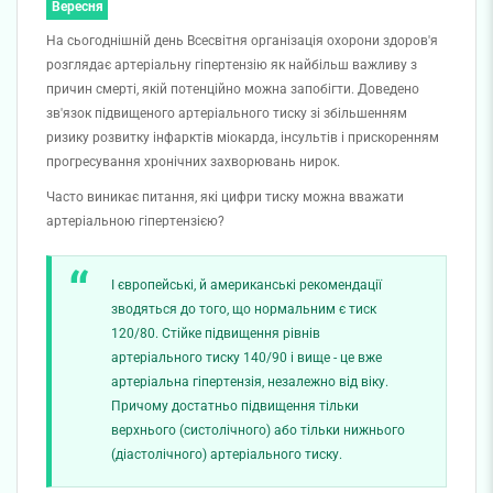
Вересня
На сьогоднішній день Всесвітня організація охорони здоров'я
розглядає артеріальну гіпертензію як найбільш важливу з
причин смерті, якій потенційно можна запобігти. Доведено
зв'язок підвищеного артеріального тиску зі збільшенням
ризику розвитку інфарктів міокарда, інсультів і прискоренням
прогресування хронічних захворювань нирок.
Часто виникає питання, які цифри тиску можна вважати
артеріальною гіпертензією?
І європейські, й американські рекомендації
зводяться до того, що нормальним є тиск
120/80. Стійке підвищення рівнів
артеріального тиску 140/90 і вище - це вже
артеріальна гіпертензія, незалежно від віку.
Причому достатньо підвищення тільки
верхнього (систолічного) або тільки нижнього
(діастолічного) артеріального тиску.