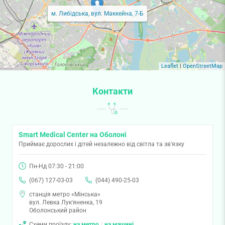
м. Либідська, вул. Маккейна, 7-Б
Leaflet
|
OpenStreetMap
Контакти
Smart Medical Center на Оболоні
Приймає дорослих і дітей незалежно від світла та зв'язку
Пн-Нд 07:30 - 21:00
(067) 127-03-03
(044) 490-25-03
станція метро «Мінська»
вул. Левка Лук'яненка, 19
Оболонський район
Схеми проїзду:
на метро
/
на машині