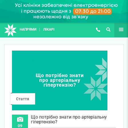
НАПРЯМИ
ЛІКАРІ
(067) 127-03-03
ПОШУК
ЩЕ
Стаття
Що потрібно знати про артеріальну
гіпертензію?
09