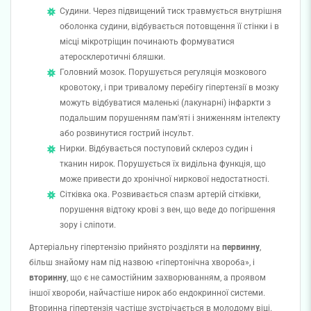
Судини. Через підвищений тиск травмується внутрішня
оболонка судини, відбувається потовщення її стінки і в
місці мікротріщин починають формуватися
атеросклеротичні бляшки.
Головний мозок. Порушується регуляція мозкового
кровотоку, і при тривалому перебігу гіпертензії в мозку
можуть відбуватися маленькі (лакунарні) інфаркти з
подальшим порушенням пам'яті і зниженням інтелекту
або розвинутися гострий інсульт.
Нирки. Відбувається поступовий склероз судин і
тканин нирок. Порушується їх видільна функція, що
може привести до хронічної ниркової недостатності.
Сітківка ока. Розвивається спазм артерій сітківки,
порушення відтоку крові з вен, що веде до погіршення
зору і сліпоти.
Артеріальну гіпертензію прийнято розділяти на
первинну
,
більш знайому нам під назвою «гіпертонічна хвороба», і
вторинну
, що є не самостійним захворюванням, а проявом
іншої хвороби, найчастіше нирок або ендокринної системи.
Вторинна гіпертензія частіше зустрічається в молодому віці.