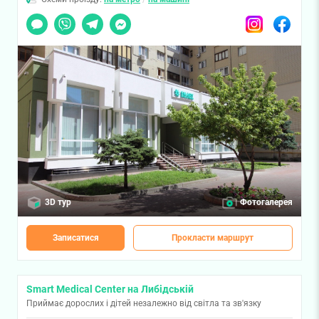
Чат
Viber
Telegram
Messenger
Instagram
Facebook
3D тур
Фотогалерея
Записатися
Прокласти маршрут
Smart Medical Center на Либідській
Приймає дорослих і дітей незалежно від світла та зв'язку