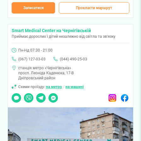
Записатися
Прокласти маршрут
Smart Medical Center на Чернігівській
Приймає дорослих і дітей незалежно від світла та зв'язку
Пн-Нд 07:30 - 21:00
(067) 127-03-03
(044) 490-25-03
станція метро «Чернігівська»
просп. Леоніда Каденюка, 17-В
Дніпровський район
Схеми проїзду:
на метро
/
на машині
Чат
Viber
Telegram
Messenger
Instagram
Facebook