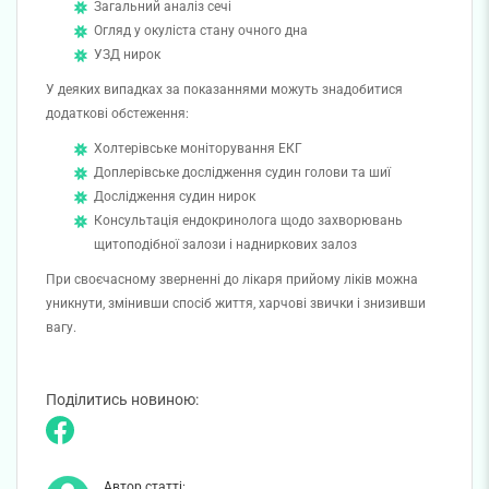
Загальний аналіз сечі
Огляд у окуліста стану очного дна
УЗД нирок
У деяких випадках за показаннями можуть знадобитися
додаткові обстеження:
Холтерівське моніторування ЕКГ
Доплерівське дослідження судин голови та шиї
Дослідження судин нирок
Консультація ендокринолога щодо захворювань
щитоподібної залози і надниркових залоз
При своєчасному зверненні до лікаря прийому ліків можна
уникнути, змінивши спосіб життя, харчові звички і знизивши
вагу.
Поділитись новиною:
Автор статті: