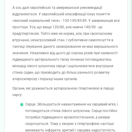
А ось далі європейські та американські рекомендації
відрізняються. У європейській класифікації існує поняття
«високий нормальний тиск» - 130-139/85-89. У американців все
простіше. Усе, що вище 120/80, але нижче 140/90 - це
предгіпертензія. Тобто вже не норма, але, при своєчасному
втручанні, незагрозливий стан. І суб'єктивне самопочуття в
тактиці лікування даного захворювання не має вирішального
значення. Незалежно від цього до сорока років при наявності
підвищеного артеріального тиску починає потовщуватись
міокард лівого шлуночка серця і ущільнюватися внутрішня
стінка судин, що призводить до більш раннього розвитку
атеросклерозу і поразці інших органів.
Органи, які уражаються артеріальною гіпертензією в першу
чергу:
Серце. Збільшується навантаження на серцевий м'яз, і
потовщується стінка лівого шлуночка. Серце постійно
потребує підвищеного кровопостачання, а резерв
скорочується. Тому у хворих з гіпертрофією частіше
виникають інфаркти, аритмії і серцева недостатність.