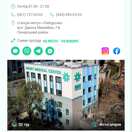
Пн-Нд 07:30 - 21:00
(067) 127-03-03
(044) 490-25-03
станція метро «Либідська»
вул. Джона Маккейна, 7-Б
Печерський район
Схеми проїзду:
на метро
/
на машині
Чат
Viber
Telegram
Messenger
Instagram
Facebook
3D тур
Фотогалерея