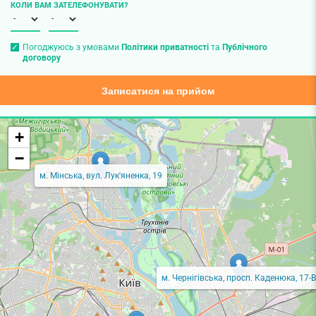
КОЛИ ВАМ ЗАТЕЛЕФОНУВАТИ?
Погоджуюсь з умовами
Політики приватності
та
Публічного
договору
Записатися на прийом
+
−
м. Мінська, вул. Лук'яненка, 19
м. Чернігівська, просп. Каденюка, 17-В