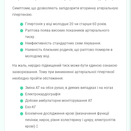
Симптоми, що дозволяють запідозрити вторинну атеріальную
гіпертензію.
Гіпертонія у віці молодше 20 чи старше 60 років.
Раптова поява високих показників артеріального
тиску.
Неефективність стандартних схем лікування.
Наявність близьких родичів, що раптово померли в
молодому віці.
На жаль, нерідко підвищений тиск може бути єдиною ознакою
захворювання. Тому при виникненні артеріальної гіпертензії
необхідно пройти обстеження:
Зміна АТ на обох руках, в деяких випадках і на ногах
Електрокардіографія
Добове амбулаторне моніторування АТ
Ехо-КГ
Біохімічне дослідження крові (визначення функції
печінки, нирок, рівня холестерину і цукру, електролітів
крові) 