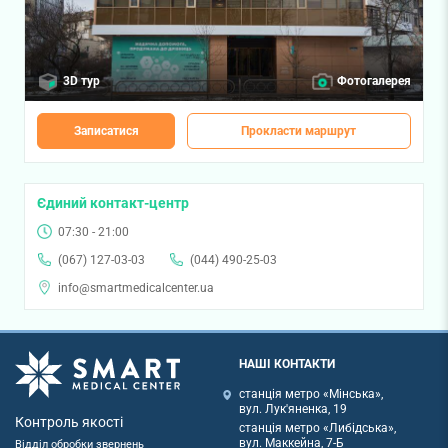
3D тур
Фотогалерея
Записатися
Прокласти маршрут
Єдиний контакт-центр
07:30 - 21:00
(067) 127-03-03
(044) 490-25-03
info@smartmedicalcenter.ua
НАШІ КОНТАКТИ
станція метро «Мінська»,
вул. Лук'яненка, 19
Контроль якості
станція метро «Либідська»,
вул. Маккейна, 7-Б
Відділ обробки звернень