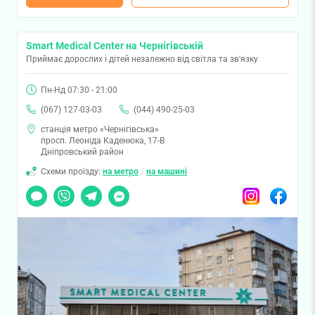
Smart Medical Center на Чернігівській
Приймає дорослих і дітей незалежно від світла та зв'язку
Пн-Нд 07:30 - 21:00
(067) 127-03-03
(044) 490-25-03
станція метро «Чернігівська»
просп. Леоніда Каденюка, 17-В
Дніпровський район
Схеми проїзду:
на метро
/
на машині
Чат
Viber
Telegram
Messenger
Instagram
Facebook