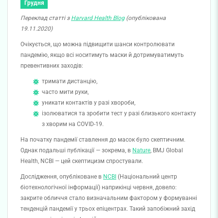
Грудня
Переклад статті з
Harvard Health Blog
(опублікована
19.11.2020)
Очікується, що можна підвищити шанси контролювати
пандемію, якщо всі носитимуть маски й дотримуватимуть
превентивних заходів:
тримати дистанцію,
часто мити руки,
уникати контактів у разі хвороби,
ізолюватися та зробити тест у разі близького контакту
з хворим на COVID-19.
На початку пандемії ставлення до масок було скептичним.
Однак подальші публікації — зокрема, в
Nature
, BMJ Global
Health, NCBI — цей скептицизм спростували.
Дослідження, опубліковане в
NCBI
(Національний центр
біотехнологічної інформації) наприкінці червня, довело:
закрите обличчя стало визначальним фактором у формуванні
тенденцій пандемії у трьох епіцентрах. Такий запобіжний захід