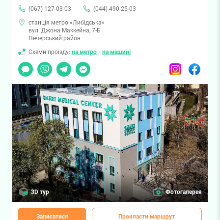
(067) 127-03-03
(044) 490-25-03
станція метро «Либідська»
вул. Джона Маккейна, 7-Б
Печерський район
Схеми проїзду:
на метро
/
на машині
Чат
Viber
Telegram
Messenger
Instagram
Facebook
3D тур
Фотогалерея
Записатися
Прокласти маршрут