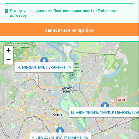
Погоджуюсь з умовами
Політики приватності
та
Публічного
договору
Записатися на прийом
+
−
м. Мінська, вул. Лук'яненка, 19
м. Чернігівська, просп. Каденюка, 17-В
м. Либідська, вул. Маккейна, 7-Б