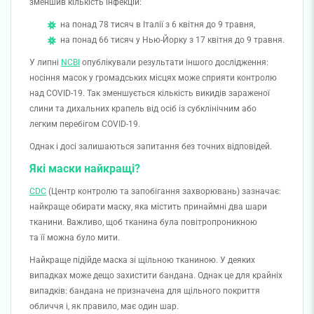
зменшив кількість інфекцій:
на понад 78 тисяч в Італії з 6 квітня до 9 травня,
на понад 66 тисяч у Нью-Йорку з 17 квітня до 9 травня.
У липні
NCBI
опублікували результати іншого дослідження:
носіння масок у громадських місцях може сприяти контролю
над COVID-19. Так зменшується кількість викидів зараженої
слини та дихальних крапель від осіб із субклінічним або
легким перебігом COVID-19.
Однак і досі залишаються запитання без точних відповідей.
Які маски найкращі?
CDC
(Центр контролю та запобігання захворювань) зазначає:
найкраще обирати маску, яка містить принаймні два шари
тканини. Важливо, щоб тканина була повітропроникною
та її можна було мити.
Найкраще підійде маска зі щільною тканиною. У деяких
випадках може дещо захистити бандана. Однак це для крайніх
випадків: бандана не призначена для щільного покриття
обличчя і, як правило, має один шар.