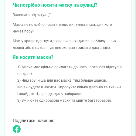
Чи потрібно носити маску на вулиці?
Залежить від ситуації.
Маску не потрібно носити, якщо ви гуляєте там, де нікого
немає поруч.
Маску краще одягнути, якщо ви знаходитесь поблизу інших
людей або в натовпі, де неможливо тримати дистанцію.
Як носити маски?
Маска має щільно прилягати до носа і рота, без відступів
по краях.
Чим зручніша для вас маска, тим більше шансів,
що ви будете її носити. Спробуйте кілька фасонів та тканин
і знайдіть ті, що підходять найкраще.
Змінюйте одноразові маски та мийте багаторазові.
Поділитись новиною: