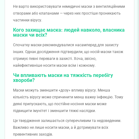
Не варто використовувати немедичні маски з вентиляційними
отворами або клапанами — через них простіше проникають
частинки вірусу.
Кого захищає маска: людей навколо, власника
маски чи всіх?
Спочатку маски рекомендувалися насамперед для захисту
інших. Однак дослідження підтвердили, що носій маски також
отримує певні переваги в захисті. Хоча, звісно,
найефективніше носити маски всім і кожному.
Чи впливають маски на тяжкість перебігу
хвороби?
Маски можуть зменшити «дозу» впливу вірусу. Менша
кількість вірусу може спричинити менш важку інфекцію. Тому
деякі припускають, що постійне носіння маски може
підвищити імунітет і зменшити тяжкі наслідки.
Це твердження залишається суперечливим та недоведеним.
Важливо не лише носити маски, а й дотримувати всіх
превентивних заходів.