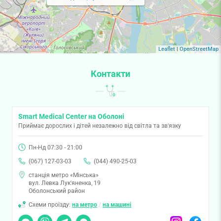
Leaflet
|
OpenStreetMap
Контакти
Smart Medical Center на Оболоні
Приймає дорослих і дітей незалежно від світла та зв'язку
Пн-Нд 07:30 - 21:00
(067) 127-03-03
(044) 490-25-03
станція метро «Мінська»
вул. Левка Лук'яненка, 19
Оболонський район
Схеми проїзду:
на метро
/
на машині
Чат
Viber
Telegram
Messenger
Instagram
Facebook