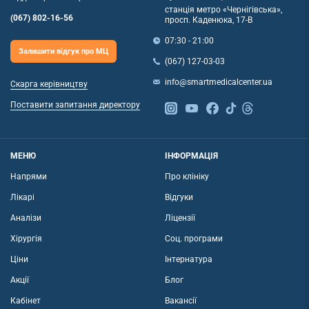
станція метро «Чернігівська»,
(067) 802-16-56
просп. Каденюка, 17-В
07:30 - 21:00
Залишити відгук про МЦ
(067) 127-03-03
info@smartmedicalcenter.ua
Скарга керівництву
Поставити запитання директору
МЕНЮ
ІНФОРМАЦІЯ
Напрями
Про клініку
Лікарі
Відгуки
Аналізи
Ліцензії
Хірургія
Соц. програми
Ціни
Інтернатура
Акції
Блог
Кабінет
Вакансії