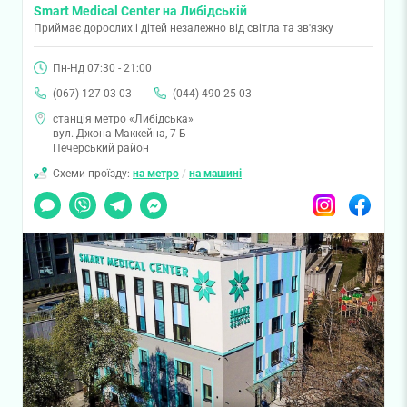
Smart Medical Center на Либідській
Приймає дорослих і дітей незалежно від світла та зв'язку
Пн-Нд 07:30 - 21:00
(067) 127-03-03
(044) 490-25-03
станція метро «Либідська»
вул. Джона Маккейна, 7-Б
Печерський район
Схеми проїзду:
на метро
/
на машині
Чат
Viber
Telegram
Messenger
Instagram
Facebook