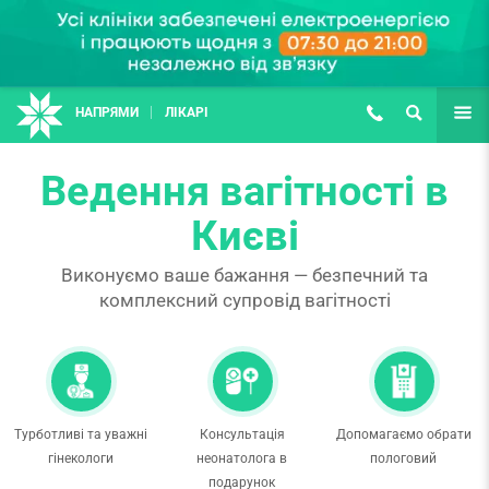
НАПРЯМИ
ЛІКАРІ
(067) 127-03-03
ПОШУК
ЩЕ
Ведення вагітності в
Києві
Виконуємо ваше бажання — безпечний та
комплексний супровід вагітності
Турботливі та уважні
Консультація
Допомагаємо обрати
гінекологи
неонатолога в
пологовий
подарунок