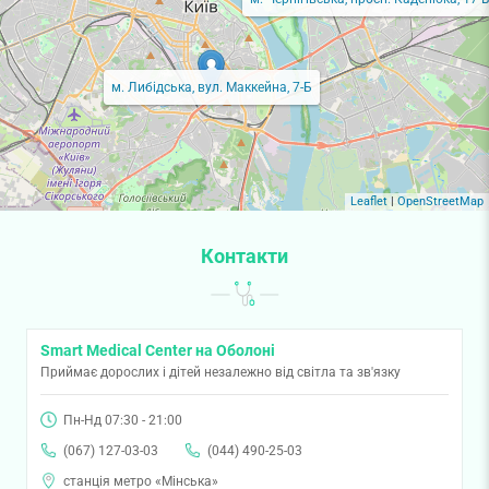
м. Либідська, вул. Маккейна, 7-Б
Leaflet
|
OpenStreetMap
Контакти
Smart Medical Center на Оболоні
Приймає дорослих і дітей незалежно від світла та зв'язку
Пн-Нд 07:30 - 21:00
(067) 127-03-03
(044) 490-25-03
станція метро «Мінська»