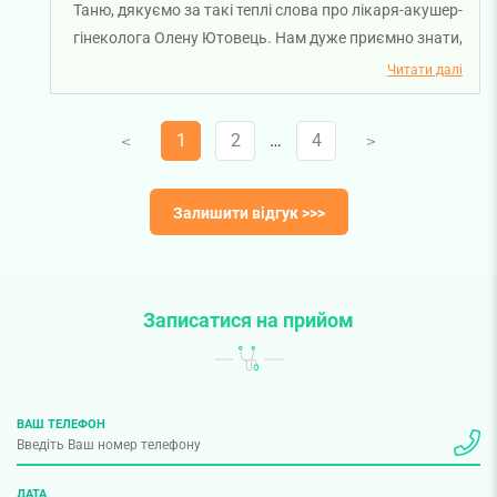
Зручно, що в одній клініці можна вирішити всі питання
Таню, дякуємо за такі теплі слова про лікаря-акушер-
(крім самих пологів))) Дякую 🤗
гінеколога Олену Ютовець. Нам дуже приємно знати,
що ви залишилися задоволені нашим підходом і
Читати далі
підтримкою протягом цього важливого періоду у
вашому житті. Бажаємо вам та вашій родині міцного
1
2
…
4
V
V
здоров’я!
Залишити відгук >>>
Записатися на прийом
ВАШ ТЕЛЕФОН
ДАТА