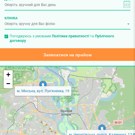
КЛІНІКА
Погоджуюсь з умовами
Політики приватності
та
Публічного
договору
Записатися на прийом
+
−
м. Мінська, вул. Лук'яненка, 19
м. Чернігівська, просп. Каденюка, 17-В