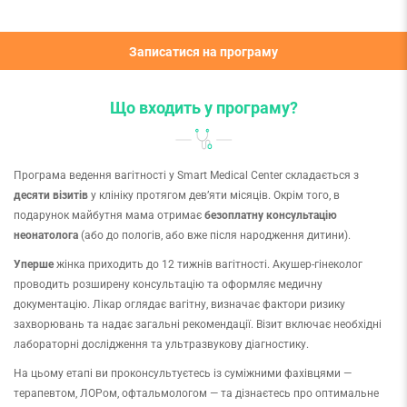
Записатися на програму
Що входить у програму?
Програма ведення вагітності у Smart Medical Center складається з
десяти візитів
у клініку протягом дев’яти місяців. Окрім того, в
подарунок майбутня мама отримає
безоплатну консультацію
неонатолога
(або до пологів, або вже після народження дитини).
Уперше
жінка приходить до 12 тижнів вагітності. Акушер-гінеколог
проводить розширену консультацію та оформляє медичну
документацію. Лікар оглядає вагітну, визначає фактори ризику
захворювань та надає загальні рекомендації. Візит включає необхідні
лабораторні дослідження та ультразвукову діагностику.
На цьому етапі ви проконсультуєтесь із суміжними фахівцями —
терапевтом, ЛОРом, офтальмологом — та дізнаєтесь про оптимальне