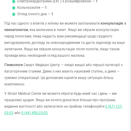
Електрокардіограма (ЕКГ) з розшифровкою —
1
Кольпоскопія —
1
Огляд очного дна —
1
Під час одного з візитів у клініку ви можете запланувати
консультацію з
неонатологом
, яка включена в пакет. Якщо ви обрали консультацію
перед пологами, лікар надасть вам рекомендації щодо грудного
вигодовування, догляду за новонародженим та дасть відповіді на ваші
запитання. Якщо ви обрали консультацію після пологів, лікар також
проведе весь необхідний огляд вашого малюка.
Гінекологи
Смарт Медікал Центр — лікарі вищої або першої категорії з
багаторічним стажем. Деякі з них мають науковий ступінь, а деякі —
суміжні спеціалізації. Це допоможе оцінити вашу ситуацію більш
комплексно.
У Smart Medical Center ви можете обрати будь-який час і день — ми
працюємо щодня. Якщо ви хочете дізнатися більше про програму
ведення вагітності або записатися на прийом, телефонуйте
0 (67) 127-
03-03
або
0 (44) 490-25-03
.