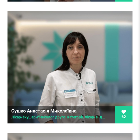
Сушко Анастасія Миколаївна
62
Лікар-акушер-гінеколог другої категорії, лікар-ендокринолог, гінеколог-ендокринолог, дитячий гінеколог, лікар ультразвукової діагностики