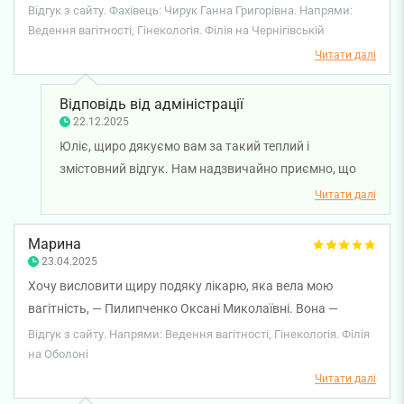
простою, з високим ризиком преекламсії, багатьма
Відгук з сайту. Фахівець: Чирук Ганна Григорівна. Напрями:
додатковими дослідженнями і аналізами. Завдяки
Ведення вагітності, Гінекологія. Філія на Чернігівській
професіоналізму Ганни я доносила свою донечку до 39
Читати далі
тижні, без тяжких ускладнень і народила 16 жовтня 2025
року. Також я була доволі тривожна вагітна, переживала
Відповідь від адміністрації
за кожен аналіз, але Ганна терпляче відповідала на всі
22.12.2025
запитання і завжди була на зв'язку, я дуже рада, що ми
Юліє, щиро дякуємо вам за такий теплий і
спостерігали вагітність саме у неї, ще раз безмежно
змістовний відгук. Нам надзвичайно приємно, що
дякуємо.
ведення вагітності з лікарем-акушер-гінекологом
Читати далі
Ганною Чирук залишило у вас позитивні враження.
Бажаємо вам міцного здоров'я!
Марина
23.04.2025
Хочу висловити щиру подяку лікарю, яка вела мою
вагітність, — Пилипченко Оксані Миколаївні. Вона —
справжній професіонал своєї справи, привітна та
Відгук з сайту. Напрями: Ведення вагітності, Гінекологія. Філія
доброзичлива людина. Заключивши договір на ведення
на Оболоні
вагітності, я всі 9 місяців почувалася спокійно та впевнено
Читати далі
— а це найголовніше. Протягом усього періоду вагітності я