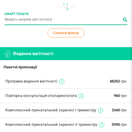
СМАРТ ПОШУК
Сховати фільтр
Ведення вагітності
Пакетні пропозиції
Програма ведення вагітності
48262
грн
Повторна консультація отоларинголога
960
грн
Комплексний пренатальний скринінг І триместру
3340
грн
Комплексний пренатальний скринінг ІІ триместру
5990
грн