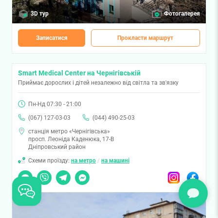
3D тур
Фотогалерея
Записатися
Прокласти маршрут
Smart Medical Center на Чернігівській
Приймає дорослих і дітей незалежно від світла та зв'язку
Пн-Нд 07:30 - 21:00
(067) 127-03-03
(044) 490-25-03
станція метро «Чернігівська»
просп. Леоніда Каденюка, 17-В
Дніпровський район
Схеми проїзду:
на метро
/
на машині
Чат
Viber
Telegram
Messenger
Instagram
Facebook