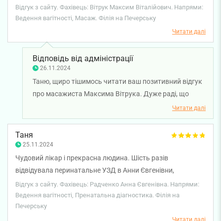
майже щотижня і спина майже весь час мене не
Відгук з сайту. Фахівець: Вітрук Максим Віталійович. Напрями:
турбувала. Прекрасний досвід, хто сумнівається —
Ведення вагітності, Масаж. Філія на Печерську
рекомендую на всі 100, ці вкладення в самопочуття
Читати далі
максимально того варті.
Відповідь від адміністрації
26.11.2024
Таню, щиро тішимось читати ваш позитивний відгук
про масажиста Максима Вітрука. Дуже раді, що
масажі у Максима Віталійовича допомогли вам
Читати далі
почуватися краще протягом вагітності. Ваше
самопочуття — це наш пріоритет, і ми раді, що змогли
Таня
забезпечити комфорт у цей особливий період.
25.11.2024
Бажаємо вам і вашій родині міцного здоров’я!
Чудовий лікар і прекрасна людина. Шість разів
відвідувала перинатальне УЗД в Анни Євгенівни,
максимально задоволена, професійний підхід. Дуже
Відгук з сайту. Фахівець: Радченко Анна Євгенівна. Напрями:
цікаво було побачити якісні зображення на апараті, а
Ведення вагітності, Пренатальна діагностика. Філія на
Печерську
отримані фото дитинки взагалі підкорили серденько ❤️‍🔥
Читати далі