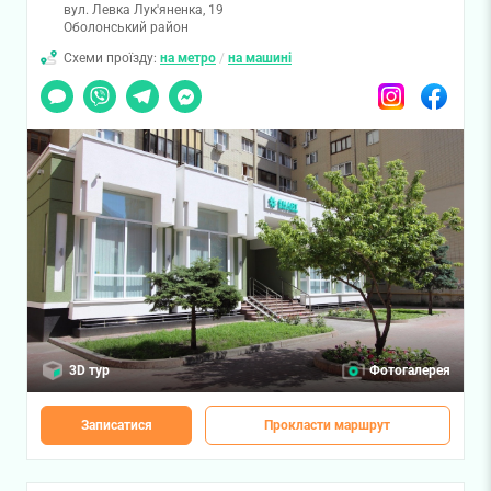
вул. Левка Лук'яненка, 19
Оболонський район
Схеми проїзду:
на метро
/
на машині
Чат
Viber
Telegram
Messenger
Instagram
Facebook
3D тур
Фотогалерея
Записатися
Прокласти маршрут