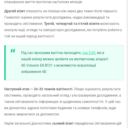
планування життя протягом наступних місяців.
Другий візит
планують не пізніше ніж через два тижні після першого.
Гінеколог оцінює результати досліджень, надає рекомендації та
проводить обстеження.
Третій, четвертий та п’ятий
візити
включають
консультації, огляди та лабораторні дослідження, які потрібно робити у
той чи інший період вагітності.
Під час програми вагітна проходить
три УЗД
, які в
нашій клініці можна зробити на експертному апараті
GE Voluson E8 BT21 з можливістю візуалізації
зображення 4D.
Наступний етап — 34-35 тижнів вагітності
. Лікарі оцінюють результати
обстежень, проводять загальний огляд і ультразвукове дослідження, а
також обговорюють інформацію зі щоденника самопочуття. У цей час
ви дізнаєтесь адреси пологових будинків та номери телефонів, куди
можна звернутися за допомогою.
Окрім загальної діагностики,
сьомий візит
передбачає обговорення дій