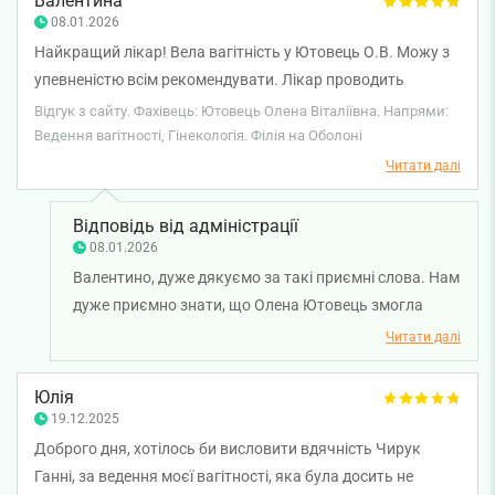
Валентина
обстежень. Бажаємо вам міцного здоров'я!
08.01.2026
Найкращий лікар! Вела вагітність у Ютовець О.В. Можу з
упевненістю всім рекомендувати. Лікар проводить
прекрасні огляди, надає розгорнуті відповіді та не
Відгук з сайту. Фахівець: Ютовець Олена Віталіївна. Напрями:
назначає зайві дослідження або ж препарати. За 9 місяців
Ведення вагітності, Гінекологія. Філія на Оболоні
стала мені як подружка, завжди на зв’язку (навіть у
Читати далі
вихідні), будь що вирішується швидко та якісно.
Підтримка впродовж цього прекрасного та іноді
Відповідь від адміністрації
хвилюючого періоду життя. Дуже приємно, що в наш час
08.01.2026
є професіонали своєї справи. Із задоволенням повернусь
Валентино, дуже дякуємо за такі приємні слова. Нам
на планові огляди!
дуже приємно знати, що Олена Ютовець змогла
підтримати вас протягом усього періоду вагітності,
Читати далі
забезпечити професійні огляди та відповіді на всі
питання. Ваша довіра та рекомендації надихають
Юлія
всю нашу команду. Бажаємо вам міцного здоров'я!
19.12.2025
Доброго дня, хотілось би висловити вдячність Чирук
Ганні, за ведення моєї вагітності, яка була досить не