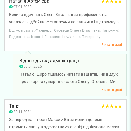
Наталія Артем'єва
07.01.2025
Велика вдячність Олені Віталіївні за професійність,
уважність, дбайливе ставлення до пацієнта і підтримку в
складних ситуаціях!!! Ведення вагітності було
Відгук з сайту. Фахівець: Ютовець Олена Віталіївна. Напрями:
комфортним, лікар завжди була на зв'язку і на всі питання
Ведення вагітності, Гінекологія. Філія на Печерську
можна було отримати відповідь. Олена Віталіївна, ми з
Читати далі
донечкою дуже вдячні вам за 9 місяців, які провели під
вашим надійним контролем. Радію, що не дивлячись на
Відповідь від адміністрації
важкі часи, молоді хороші лікарі залишаються і
07.01.2025
продовжують працювати в Україні!
Наталіє, щиро тішимось читати ваш втішний відгук
про лікаря-акушер-гінеколога Олену Ютовець. Ми
дуже раді, що лікар була поруч з вами та
Читати далі
підтримувала у такий важливий період. Бажаємо
вам міцного здоров'я!
Таня
25.11.2024
За період вагітності Максим Віталійович допоміг
втримати спину в адекватному стані:) відвідувала масажі