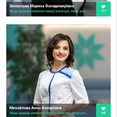
Зеленська Марина Володимирівна
111
Лікар-акушер-гінеколог вищої категорії, лікар-репродуктолог, спеціалізація з управління охороною здоров’я, клінічний онколог
Михайлова Анна Валеріївна
64
Лікар-акушер-гінеколог першої категорії, лікар ультразвукової діагностики