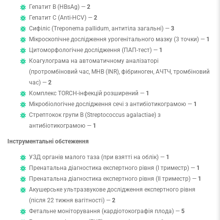
Гепатит B (HBsAg) —
2
Гепатит C (Anti-HCV) —
2
Сифіліс (Treponema pallidum, антитіла загальні) —
3
Мікроскопічне дослідження урогенітального мазку (3 точки) —
1
Цитоморфологічне дослідження (ПАП-тест) —
1
Коагулограма на автоматичному аналізаторі
(протромбіновий час, МНВ (INR), фібриноген, АЧТЧ, тромбіновий
час) —
2
Комплекс TORCH-інфекцій розширений —
1
Мікробіологічне дослідження сечі з антибіотикограмою —
1
Стрептокок групи B (Streptococcus agalactiae) з
антибіотикограмою —
1
Інструментальні обстеження
УЗД органів малого таза (при взятті на облік) —
1
Пренатальна діагностика експертного рівня (І триместр) —
1
Пренатальна діагностика експертного рівня (ІІ триместр) —
1
Акушерське ультразвукове дослідження експертного рівня
(після 22 тижня вагітності) —
2
Фетальне моніторування (кардіотокографія плода) —
5