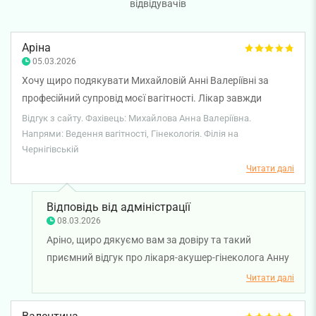
відвідувачів
Аріна
05.03.2026
Хочу щиро подякувати Михайловій Анні Валеріївні за
професійний супровід моєї вагітності. Лікар завжди
детально відповідала на всі мої запитання, пояснювала
Відгук з сайту. Фахівець: Михайлова Анна Валеріївна.
кожен етап обстежень. Все було відповідально,
Напрями: Ведення вагітності, Гінекологія. Філія на
Чернігівській
компетентно, з уважним ставленням.
Читати далі
Відповідь від адміністрації
08.03.2026
Аріно, щиро дякуємо вам за довіру та такий
приємний відгук про лікаря-акушер-гінеколога Анну
Михайлову. Нам дуже важливо, щоб під час
Читати далі
вагітності пацієнтки почувалися спокійно, впевнено
та отримували повну інформацію про кожен етап