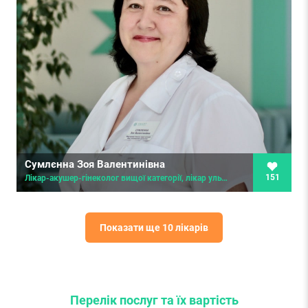
Сумлєнна Зоя Валентинівна
151
Лікар-акушер-гінеколог вищої категорії, лікар ультразвукової діагностики
Показати ще 10 лікарів
Перелік послуг
та їх вартість