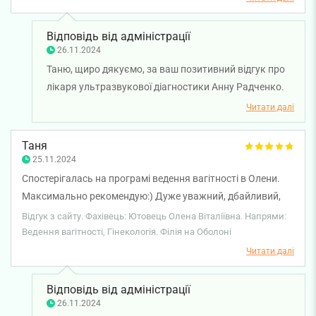
Відповідь від адміністрації
26.11.2024
Таню, щиро дякуємо, за ваш позитивний відгук про
лікаря ультразвукової діагностики Анну Радченко.
Бажаємо вам міцного здоров’я та всього
Читати далі
найкращого!
Таня
25.11.2024
Спостерігалась на програмі ведення вагітності в Олени.
Максимально рекомендую:) Дуже уважний, дбайливий,
турботливий підхід. Окрім медичних рекомендацій,
Відгук з сайту. Фахівець: Ютовець Олена Віталіївна. Напрями:
ділилась досвідом як мама, яка свого часу пройшла шлях
Ведення вагітності, Гінекологія. Філія на Оболоні
вагітності (а це дуже цінно). Якщо виникали питання поза
Читати далі
її компетенцією — завжди зверталась до інших фахівців і
давала вичерпні відповіді. Постійно цікавилася, як я себе
Відповідь від адміністрації
почуваю. Всі 9 місяців було дуже комфортно і спокійно.
26.11.2024