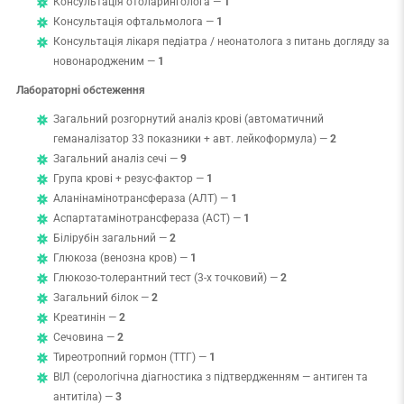
Консультація отоларинголога —
1
Консультація офтальмолога —
1
Консультація лікаря педіатра / неонатолога з питань догляду за
новонародженим —
1
Лабораторні обстеження
Загальний розгорнутий аналіз крові (автоматичний
геманалізатор 33 показники + авт. лейкоформула) —
2
Загальний аналіз сечі —
9
Група крові + резус-фактор —
1
Аланінамінотрансфераза (АЛТ) —
1
Аспартатамінотрансфераза (АСТ) —
1
Білірубін загальний —
2
Глюкоза (венозна кров) —
1
Глюкозо-толерантний тест (3-х точковий) —
2
Загальний білок —
2
Креатинін —
2
Сечовина —
2
Тиреотропний гормон (ТТГ) —
1
ВІЛ (серологічна діагностика з підтвердженням — антиген та
антитіла) —
3