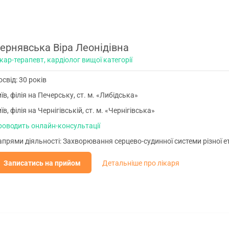
ернявська Віра Леонідівна
кар-терапевт, кардіолог вищої категорії
свід: 30 років
їв, філія на Печерську, ст. м. «Либідська»
їв, філія на Чернігівській, ст. м. «Чернігівська»
роводить онлайн-консультації
прями діяльності: Захворювання серцево-судинної системи різної еті
Записатись на прийом
Детальніше про лікаря