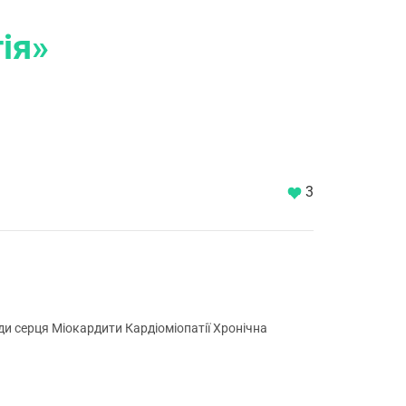
ія»
3
ди серця Міокардити Кардіоміопатії Хронічна