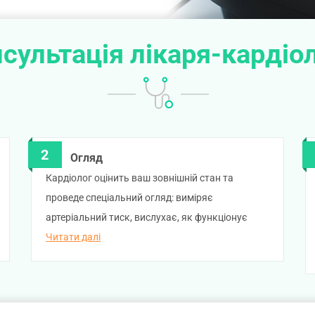
сультація лікаря-кардіо
Огляд
Кардіолог оцінить ваш зовнішній стан та
проведе спеціальний огляд: виміряє
артеріальний тиск, вислухає, як функціонує
серце, перевірить наявність патологічних
Читати далі
симптомів та призначить спеціальні
дослідження (елекрокардіограма, холтерівське
моніторування, добовий моніторинг