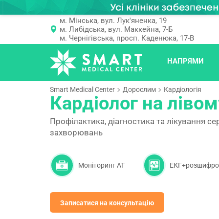
м. Мінська, вул. Лук'яненка, 19
м. Либідська, вул. Маккейна, 7-Б
м. Чернігівська, просп. Каденюка, 17-В
НАПРЯМИ
Smart Medical Center
Дорослим
Кардіологія
Кардіолог на лівом
Профілактика, діагностика та лікування с
захворювань
Моніторинг АТ
ЕКГ+розшифро
Записатися на консультацію