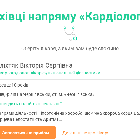
артеріального тиску, ЕХО серця,
доплерографічне дослідження судин тощо).
хівці напряму «Кардіолог
Вартість спеціальних досліджень не входить у
вартість консультації.
Оберіть лікаря, з яким вам буде спокійно
ліхтяк Вікторія Сергіївна
кар-кардіолог, лікар функціональної діагностики
свід: 10 років
їв, філія на Чернігівській, ст. м. «Чернігівська»
роводить онлайн-консультації
прями діяльності: Гіпертонічна хвороба Ішемічна хвороба серця Ва
рцева недостатність Аритмії …
Записатись на прийом
Детальніше про лікаря