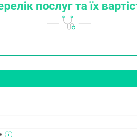
ерелік послуг
та їх варті
н