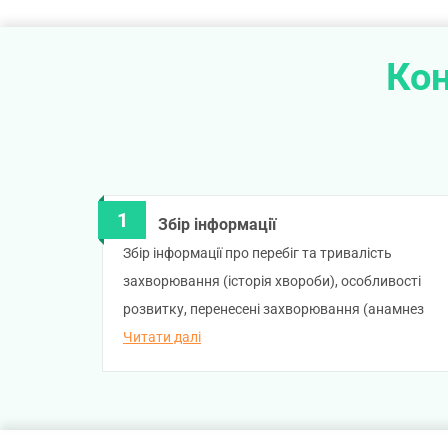
Кон
Збір інформації
Збір інформації про перебіг та тривалість
захворювання (історія хвороби), особливості
розвитку, перенесені захворювання (анамнез
життя). Лікар запитає вас про наявність
Читати далі
алергічних реакцій, використання лікарських
засобів.