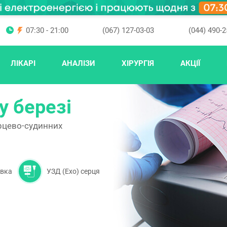
07:30 - 21:00
(067) 127-03-03
(044) 490-2
ЛІКАРІ
АНАЛІЗИ
ХІРУРГІЯ
АКЦІЇ
у березі
ерцево-судинних
вка
УЗД (Ехо) серця