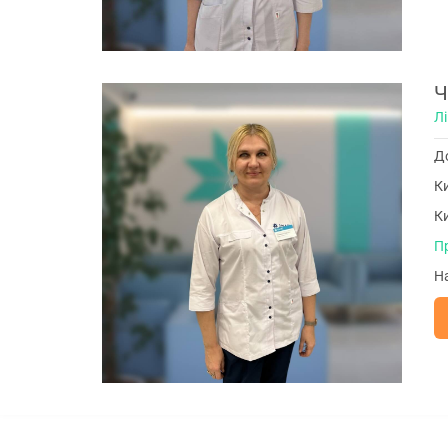
Ч
Лі
До
Ки
Ки
П
На