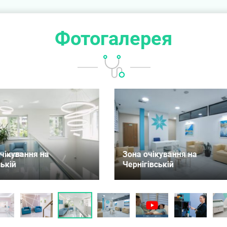
Фотогалерея
 очікування на
гівській
Працюємо в Києві щодня