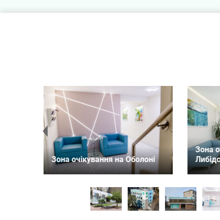
Зона очікування на
Зона
олоні
Либідській
Черні