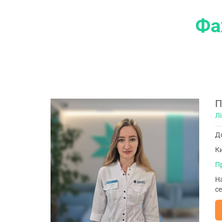
Фа
П
Лі
До
Ки
П
На
се