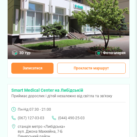
3D тур
Фотогалерея
Записатися
Прокласти маршрут
Smart Medical Center на Либідській
Приймає дорослих і дітей незалежно від світла та зв'язку
Пн-Нд 07:30 - 21:00
(067) 127-03-03
(044) 490-25-03
станція метро «Либідська»
вул. Джона Маккейна, 7-Б
Печерський район