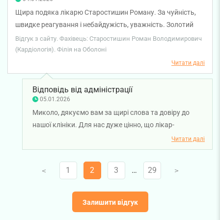
Щира подяка лікарю Старостишин Роману. За чуйність,
швидке реагування і небайдужість, уважність. Золотий
лікар, дуже доброзичливий. Професіонал, фахівець з
Відгук з сайту. Фахівець: Старостишин Роман Володимирович
великої літери, від Бога. Швидко визначив причину болі у
(Кардіологія). Філія на Оболоні
серці, все пояснив підтримав, заспокоїв, назначив
Читати далі
лікування. Дуже вдячний.
Відповідь від адміністрації
05.01.2026
Миколо, дякуємо вам за щирі слова та довіру до
нашої клініки. Для нас дуже цінно, що лікар-
кардіолог Роман Старостишин зміг швидко
Читати далі
допомогти, підтримати та надати зрозумілі
рекомендації. Бажаємо вам міцного здоров'я!
1
2
3
…
29
V
V
Залишити відгук