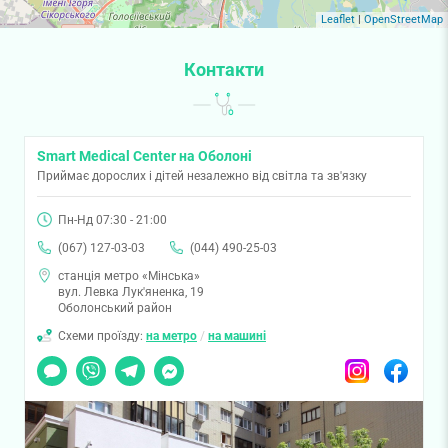
Leaflet
|
OpenStreetMap
Контакти
Smart Medical Center на Оболоні
Приймає дорослих і дітей незалежно від світла та зв'язку
Пн-Нд 07:30 - 21:00
(067) 127-03-03
(044) 490-25-03
станція метро «Мінська»
вул. Левка Лук'яненка, 19
Оболонський район
Схеми проїзду:
на метро
/
на машині
Чат
Viber
Telegram
Messenger
Instagram
Facebook