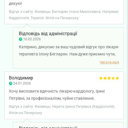
дякую!
Відгук з сайту. Фахівець: Бегларян Ілона Миколаївна. Напрями:
Кардіологія, Терапія. Філія на Печерську
Відповідь від адміністрації
10.02.2026
Катерино, дякуємо за ваш чудовий відгук про лікаря-
терапевта Ілону Бегларян. Нам дуже приємно чути,
що лікар доступно пояснила всі рекомендації та
Читати далі
підібрала необхідне лікування. Бажаємо вам міцного
здоров'я!
Володимир
24.01.2026
Хочу висловити вдячність лікарю-кардіологу, Ірині
Петрівні, за професіоналізм, чуйне ставлення.
Відгук з сайту. Фахівець: Нерета Ірина Петрівна (Кардіологія).
Філія на Печерську