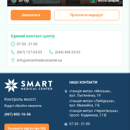
3D тур
Фотогалерея
Записатися
Прокласти маршрут
Єдиний контакт-центр
07:30 - 21:00
(067) 127-03-03
(044) 490-25-03
info@smartmedicalcenter.ua
НАШІ КОНТАКТИ
станція метро «Мінська»,
вул. Лук'яненка, 19
Контроль якості
станція метро «Либідська»,
вул. Маккейна, 7-Б
Відділ обробки звернень
станція метро «Чернігівська»,
(067) 802-16-56
просп. Каденюка, 17-В
07:30 - 21:00
Залишити відгук про МЦ