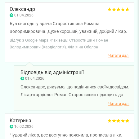
зробили повторно аналізи і одразу до лікаря. Дуже дякую
лікування дало позитивну динаміку. Дякуємо вам за
Олександр
Вам Лікарю за працю і до зустрічі!
довіру та відповідальне ставлення до рекомендацій.
01.04.2026
Бажаємо вам міцного здоров'я!
Був сьогодні у врача Старостишина Романа
Володимировича. Дуже хороший, уважний, добрий лікар.
Допоміг як кардіолог та психолог, хто до нього прийде не
Відгук з Google Maps. Фахівець: Старостишин Роман
пожалкує.
Володимирович (Кардіологія). Філія на Оболоні
Читати далі
Відповідь від адміністрації
01.04.2026
Олександре, дякуємо, що поділилися своїм досвідом.
Лікар-кардіолог Роман Старостишин підходить до
кожного пацієнта комплексно. Приємно, що ви
Читати далі
залишилися задоволені консультацією, увагою та
професіоналізмом лікаря, і відчули справжню
Катерина
турботу про своє здоров’я. Бажаємо вам міцного
10.02.2026
здоров'я!
Чудовий лікар, все доступно пояснила, прописала ліки,