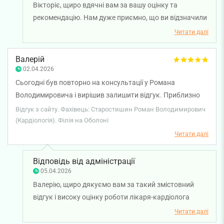
Вікторіє, щиро вдячні вам за вашу оцінку та
рекомендацію. Нам дуже приємно, що ви відзначили
професіоналізм, чуйність і привітність лікаря-
Читати далі
кардіолога Світлани Боржавич. Бажаємо вам
міцного здоров'я!
Валерій
02.04.2026
Сьогодні був повторно на консультації у Романа
Володимировича і вирішив залишити відгук. Приблизно
місяць тому я привів маму на прийом із дуже великими
Відгук з сайту. Фахівець: Старостишин Роман Володимирович
набряками ніг майже до пояса. Мама ледве могла пройти
(Кардіологія). Філія на Оболоні
декілька метрів. У неї хворе серце, легені і ще купа
Читати далі
болячок. Лікар спочатку зробив кардиограму та ехо
серця, потім запропонував стаціонарне лікування, але
Відповідь від адміністрації
мама дуже не хотіла у лікарню і ми вирішили лікуватись
05.04.2026
вдома. Роман Володимирович призначив ліки і побажав
Валерію, щиро дякуємо вам за такий змістовний
щоб нам допомогло лікування. Я не сподівався і мама
відгук і високу оцінку роботи лікаря-кардіолога
також, що набряки швидко уйдуть, але сталось диво і
Романа Старостишина. Нам дуже приємно, що ви
Читати далі
набряки пішли майже повністю приблизно за місяць. Ми
відзначили уважність та професійний підхід і що