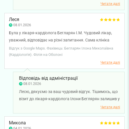
кардіолога Романа Старостишина. Раді, що
Читати далі
консультація була корисною і залишила приємне
враження. Бажаємо вам міцного здоров'я!
Леся
08.01.2026
Була у лікаря-кардіолога Бегларян І.М. Чудовий лікар,
уважний, відповідає на різні запитання. Сама клініка
чиста, охайна, дівчата на рецепції привітні. Є кава
Відгук з Google Maps. Фахівець: Бегларян Ілона Миколаївна
безкоштовна, кому лікар дозволяє.
(Кардіологія). Філія на Оболоні
Читати далі
Відповідь від адміністрації
08.01.2026
Лесю, дякуємо за ваш чудовий відгук. Тішимось, що
візит до лікаря-кардіолога Ілони Беглярян залишив у
вас позитивні враження, а консультація була
Читати далі
зрозумілою та корисною. Бажаємо вам міцного
здоров'я!
Микола
04.01.2026