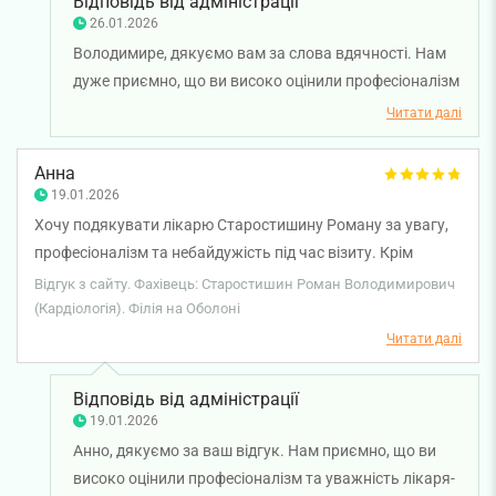
Відповідь від адміністрації
26.01.2026
Володимире, дякуємо вам за слова вдячності. Нам
дуже приємно, що ви високо оцінили професіоналізм
та уважне ставлення лікаря-кардіолога Ірини
Читати далі
Нерети. Бажаємо вам міцного здоров’я!
Анна
19.01.2026
Хочу подякувати лікарю Старостишину Роману за увагу,
професіоналізм та небайдужість під час візиту. Крім
кваліфікованої консультації, я отримала ще й позитивне
Відгук з сайту. Фахівець: Старостишин Роман Володимирович
спілкування з інтелигентною людиною. Дякую лікарю
(Кардіологія). Філія на Оболоні
особисто і клініці в цілому.
Читати далі
Відповідь від адміністрації
19.01.2026
Анно, дякуємо за ваш відгук. Нам приємно, що ви
високо оцінили професіоналізм та уважність лікаря-