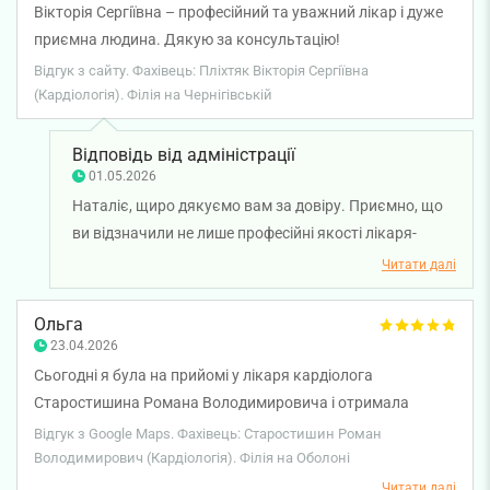
Вікторія Сергіївна – професійний та уважний лікар і дуже
приємна людина. Дякую за консультацію!
Відгук з сайту. Фахівець: Пліхтяк Вікторія Сергіївна
(Кардіологія). Філія на Чернігівській
Відповідь від адміністрації
01.05.2026
Наталіє, щиро дякуємо вам за довіру. Приємно, що
ви відзначили не лише професійні якості лікаря-
кардіолога Вікторії Пліхтяк, а й її людяність.
Читати далі
Бажаємо вам міцного здоров'я!
Ольга
23.04.2026
Сьогодні я була на прийомі у лікаря кардіолога
Старостишина Романа Володимировича і отримала
справжнє задоволення від цього візиту. Це дуже чуттєва і
Відгук з Google Maps. Фахівець: Старостишин Роман
доброзичлива людина, яка знає просто серце все і навіть
Володимирович (Кардіологія). Філія на Оболоні
більше. Я отримала кваліфіковану консультацію, мені
Читати далі