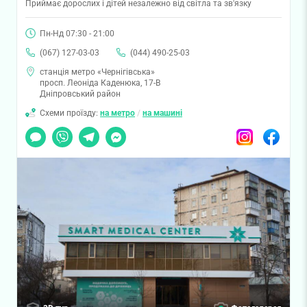
Приймає дорослих і дітей незалежно від світла та зв'язку
Пн-Нд 07:30 - 21:00
(067) 127-03-03
(044) 490-25-03
станція метро «Чернігівська»
просп. Леоніда Каденюка, 17-В
Дніпровський район
Схеми проїзду:
на метро
/
на машині
Чат
Viber
Telegram
Messenger
Instagram
Facebook