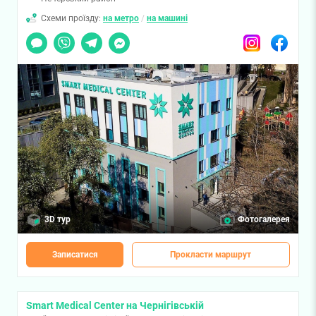
Схеми проїзду:
на метро
/
на машині
Чат
Viber
Telegram
Messenger
Instagram
Facebook
3D тур
Фотогалерея
Записатися
Прокласти маршрут
Smart Medical Center на Чернігівській