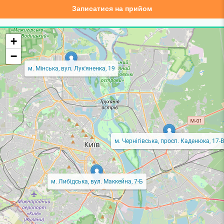
Записатися на прийом
+
−
м. Мінська, вул. Лук'яненка, 19
м. Чернігівська, просп. Каденюка, 17-В
м. Либідська, вул. Маккейна, 7-Б