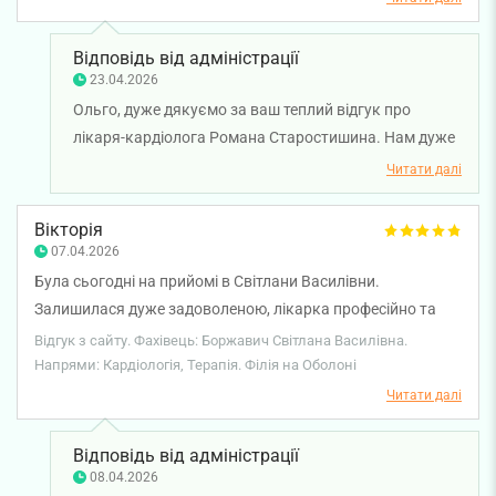
було призначено лікування і я отримала низку цінних
порад. Я впевнена у позитивному результаті лікування і
Відповідь від адміністрації
тому дуже вдячна лікарю.
23.04.2026
Ольго, дуже дякуємо за ваш теплий відгук про
лікаря-кардіолога Романа Старостишина. Нам дуже
приємно, що візит до лікаря залишив у вас настільки
Читати далі
позитивні враження. Раді, що ви отримали не лише
кваліфіковану консультацію, а й підтримку та
Вікторія
зрозумілі рекомендації. Бажаємо вам міцного
07.04.2026
здоров'я!
Була сьогодні на прийомі в Світлани Василівни.
Залишилася дуже задоволеною, лікарка професійно та
доступно відповіла на всі мої запитання, була чуйною та
Відгук з сайту. Фахівець: Боржавич Світлана Василівна.
привітною. До таких лікарів хочеться повертатися ще і
Напрями: Кардіологія, Терапія. Філія на Оболоні
ще, рекомендую!
Читати далі
Відповідь від адміністрації
08.04.2026