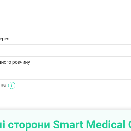
ерезі
чного розчину
ина
і сторони Smart Medical 