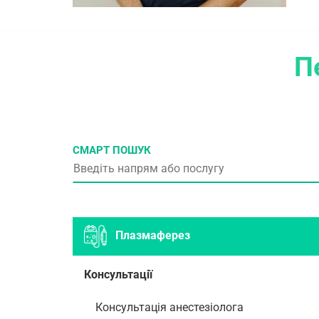
П
СМАРТ ПОШУК
Плазмаферез
Консультації
Консультація анестезіолога