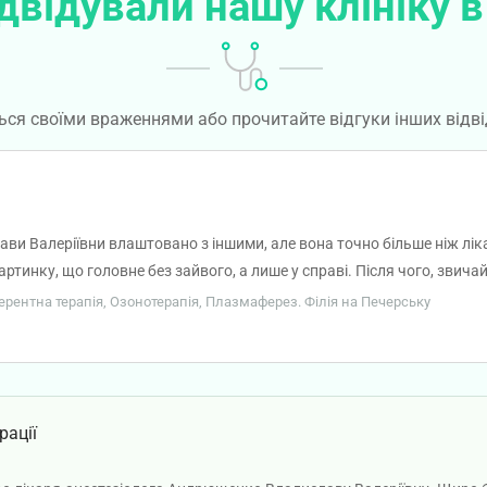
двідували нашу клініку в
ься своїми враженнями або прочитайте відгуки інших відві
ави Валеріївни влаштовано з іншими, але вона точно більше ніж ліка
тинку, що головне без зайвого, а лише у справі. Після чого, звичайн
ої результати попередніх аналізів. Вона ставила конкретні питання, 
ферентна терапія, Озонотерапія, Плазмаферез. Філія на Печерську
що потрапила до неї. Дякую.
рації