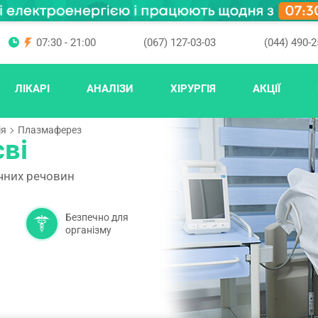
07:30 - 21:00
(067) 127-03-03
(044) 490-2
ЛІКАРІ
АНАЛІЗИ
ХІРУРГІЯ
АКЦІЇ
ія
Плазмаферез
ві
чних речовин
Безпечно для
організму