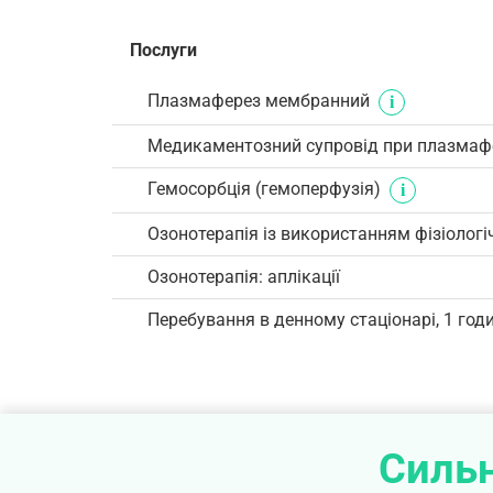
Послуги
Плазмаферез мембранний
Медикаментозний супровід при плазмаф
Гемосорбція (гемоперфузія)
Озонотерапія із використанням фізіологі
Озонотерапія: аплікації
Перебування в денному стаціонарі, 1 год
Сильн