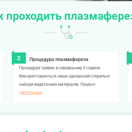
к проходить плазмафере
Процедура плазмафереза
Процедура триває в середньому 3 години.
Використовуються лише одноразові стерильні
набори видаткових матеріалів. Пацієнт
знаходиться в зручному кріслі: з однієї вени йде
Читати далі
забір крові, а в другу вену повертається кров,
яка пройшла через фільтр. Під час процедури
проводиться моніторинг стану, поруч постійно
знаходиться лікар і медсестра.