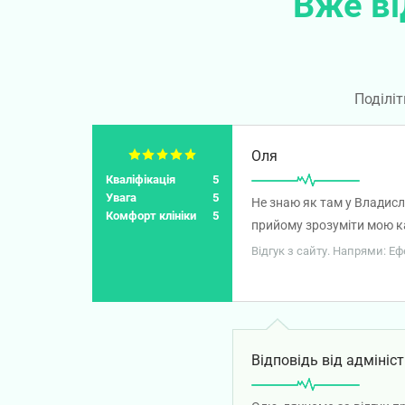
Вже ві
Поділіт
Оля
Кваліфікація
5
Увага
5
Не знаю як там у Владисл
Комфорт клініки
5
прийому зрозуміти мою кар
інтерес у неї викликали м
Відгук з сайту. Напрями: Е
посередні лікарі. Радію, 
Відповідь від адмініст