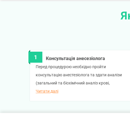
Я
Консультація анесезіолога
Перед процедурою необхідно пройти
консультацію анестезіолога та здати аналізи
(загальний та біохімічний аналіз крові,
загальний аналіз сечі). Лікар оцінить загальний
Читати далі
стан пацієнта, вислухає скарги, збере
інформацію про тривалість захворювання.
Анестезіолог проведе оцінку результатів
аналізів та визначить оптимальний режим та