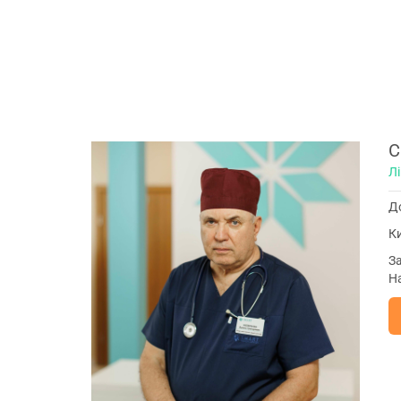
необхідну кількість процедур.
С
Лі
До
Ки
За
На