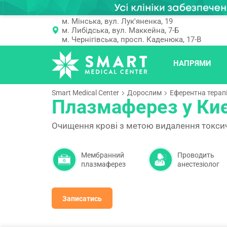
м. Мінська, вул. Лук'яненка, 19
м. Либідська, вул. Маккейна, 7-Б
м. Чернігівська, просп. Каденюка, 17-В
НАПРЯМИ
Smart Medical Center
Дорослим
Еферентна терап
Плазмаферез у Киє
Очищення крові з метою видалення токси
Мембранний
Проводить
плазмаферез
анестезіолог
Записатись