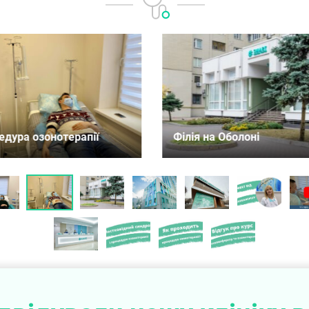
 на Оболоні
Філія на Либідській