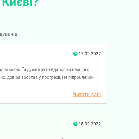
 Києві?
дувачів
17.02.2022
р зі мною. Їй дуже круто вдалося з першого
о, довіра зростає у прогресії. Не підроблений
не поверхневі (загальні), як часто це роблять
Читати далі
18.02.2022