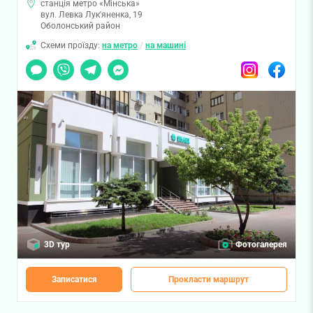
станція метро «Мінська»
вул. Левка Лук'яненка, 19
Оболонський район
Схеми проїзду:
на метро
/
на машині
Чат
Viber
Telegram
Messenger
Instagram
Facebook
3D тур
Фотогалерея
Записатися
Прокласти маршрут