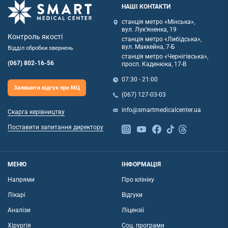
НАШІ КОНТАКТИ
станція метро «Мінська»,
вул. Лук'яненка, 19
Контроль якості
станція метро «Либідська»,
вул. Маккейна, 7-Б
Відділ обробки звернень
станція метро «Чернігівська»,
(067) 802-16-56
просп. Каденюка, 17-В
07:30 - 21:00
Залишити відгук про МЦ
(067) 127-03-03
info@smartmedicalcenter.ua
Скарга керівництву
Поставити запитання директору
МЕНЮ
ІНФОРМАЦІЯ
Напрями
Про клініку
Лікарі
Відгуки
Аналізи
Ліцензії
Хірургія
Соц. програми