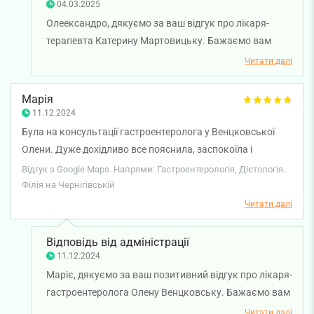
04.03.2025
Олеександро, дякуємо за ваш відгук про лікаря-
терапевта Катерину Мартовицьку. Бажаємо вам
міцного здоров'я!
Читати далі
Марія
11.12.2024
Була на консультації гастроентеролога у Венцковської
Олени. Дуже дохідливо все пояснила, заспокоїла і
призначила лікування. Дякую!
Відгук з Google Maps. Напрями: Гастроентерологія, Дієтологія.
Філія на Чернігівській
Читати далі
Відповідь від адміністрації
11.12.2024
Маріє, дякуємо за ваш позитивний відгук про лікаря-
гастроентеролога Олену Венцковську. Бажаємо вам
міцного здоров'я!
Читати далі