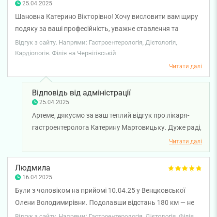
25.04.2025
Шановна Катерино Вікторівно! Хочу висловити вам щиру
подяку за ваші професійність, уважне ставлення та
ефективне лікування. Ваша компетентність,
Відгук з сайту. Напрями: Гастроентерологія, Дієтологія,
доброзичливість і готовність детально пояснити кожен
Кардіологія. Філія на Чернігівській
етап терапії допомогли мені не лише покращити стан
Читати далі
здоров’я, але й відчути себе в безпеці під час лікування.
Дякую за ваш терпіння, турботу та індивідуальний підхід.
Відповідь від адміністрації
Ви справжній професіонал із великим серцем! Бажаю вам
25.04.2025
доброго здоров’я, натхнення у роботі та щасливих
Артеме, дякуємо за ваш теплий відгук про лікаря-
пацієнтів! З повагою, Артем Г..
гастроентеролога Катерину Мартовицьку. Дуже раді,
що лікування було ефективним, а спілкування з
Читати далі
лікарем залишило у вас такі позитивні враження.
Бажаємо вам міцного здоров'я!
Людмила
16.04.2025
Були з чоловіком на прийомі 10.04.25 у Венцковської
Олени Володимирівни. Подолавши відстань 180 км — не
пошкодували. Лікарка чуйна, уважна, фахівець своєї
Відгук з сайту. Напрями: Гастроентерологія, Дієтологія. Філія