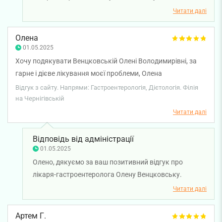
міцного здоров'я!
Читати далі
Олена
01.05.2025
Хочу подякувати Венцковській Олені Володимирівні, за
гарне і дієве лікування моєї проблеми, Олена
Володимирівна дуже приємний лікар, чуйна та уважна.
Відгук з сайту. Напрями: Гастроентерологія, Дієтологія. Філія
на Чернігівській
Читати далі
Відповідь від адміністрації
01.05.2025
Олено, дякуємо за ваш позитивний відгук про
лікаря-гастроентеролога Олену Венцковську.
Бажаємо вам міцного здоров'я!
Читати далі
Артем Г.