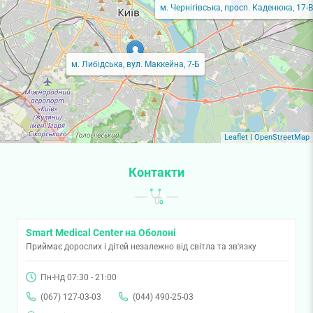
м. Чернігівська, просп. Каденюка, 17-В
У Smart Medical Center у Києві працює дієтолог
Олена Кищенко
. Окрім
консультації дієтолога, у Смарт Медікал ви можете отримати інші
послуги:
аналізи
,
УЗД
,
консультації інших лікарів
.
м. Либідська, вул. Маккейна, 7-Б
Для запису на консультацію дієтолога телефонуйте
(067) 127-03-03
або
(044) 490-25-03
. Адміністратор підбере для вас зручний час і
проконсультує з приводу ціни на консультацію дієтолога.
Leaflet
|
OpenStreetMap
Контакти
Smart Medical Center на Оболоні
Приймає дорослих і дітей незалежно від світла та зв'язку
Пн-Нд 07:30 - 21:00
(067) 127-03-03
(044) 490-25-03