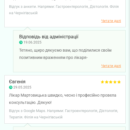
найкращого лікаря. Олена Володимирівна дійсно
Відгук з анкети. Напрями: Гастроентерологія, Дієтологія. Філія
висококласний фахівець. Все що мене хвилювало вона
на Чернігівській
мені ретельно пояснила і заспокоїла. Я ставлю десять
Читати далі
зірочок тому, що Олена Володимирівна на це дійсно
заслуговує!
Відповідь від адміністрації
19.06.2025
Тетяно, щиро дякуємо вам, що поділилися своїм
позитивним враженням про лікаря-
гастроентеролога Олену Венцковську. Бажаємо вам
Читати далі
міцного здоров'я!
Євгенія
29.05.2025
Лікар Мартовицька швидко, чесно і професійно провела
консультацію. Дякую!
Відгук з Google Maps. Напрями: Гастроентерологія, Дієтологія,
Терапія. Філія на Чернігівській