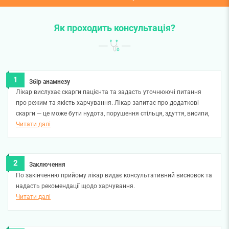
Як проходить консультація?
Збір анамнезу
Лікар вислухає скарги пацієнта та задасть уточнюючі питання
про режим та якість харчування. Лікар запитає про додаткові
скарги — це може бути нудота, порушення стільця, здуття, висипи,
зуд і т.д.
Читати далі
Заключення
По закінченню прийому лікар видає консультативний висновок та
надасть рекомендації щодо харчування.
Читати далі