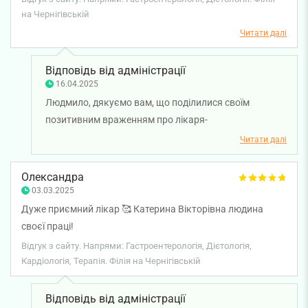
справи. Було приємно спілкуватись, помітно що людина
на Чернігівській
дуже добра, та ще й красуня!
Читати далі
Відповідь від адміністрації
16.04.2025
Людмило, дякуємо вам, що поділилися своїм
позитивним враженням про лікаря-
гастроентеролога Олену Венцковську. Ваші відгуки
Читати далі
надихають нашу команду працювати ще краще.
Бажаємо вам міцного здоров'я!
Олександра
03.03.2025
Дуже приємний лікар 🥰 Катерина Вікторівна людина
своєї праці!
Відгук з сайту. Напрями: Гастроентерологія, Дієтологія,
Кардіологія, Терапія. Філія на Чернігівській
Відповідь від адміністрації