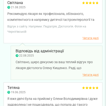
міцного здоров'я!
Світлана
21.08.2025
Рекомендую лікаря як професіонала, обізнаного,
компетентного в напрямку дитячої гастроентерології та
дієтології-нутріціології. Отримали повний спектр послуг,
Відгук з сайту. Напрями: Педіатрія, Дієтологія. Філія на
які допомогли в постановці діагнозу та підбору
Чернігівській
коректного лікування. Запит на складання меню для
Читати далі
дитини, яка займається спортом та має певні харчові
обмеження був виконаний професійно, та покрив запити
Відповідь від адміністрації
дитина на різні кулінарні шедеври )
22.08.2025
Світлано, щиро дякуємо за ваш теплий відгук про
лікаря-дієтолога Олену Кищенко. Раді, що
консультація у нашого спеціаліста була для вас
Читати далі
корисною і допомогла з діагностикою та лікуванням.
Приємно чути, що індивідуальне меню для вашої
Тетяна
дитини врахувало всі потреби й навіть кулінарні
19.06.2025
побажання. Бажаємов вам міцного здоров'я!
Я вже двічі була на прийомі у Олени Володимирівна і дуже
задоволена і не пошкодувала, що попала до такого