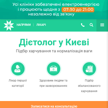
НАПРЯМИ
ЛІКАРІ
(067) 127-03-03
ПОШУК
ЩЕ
Дієтолог у Києві
Підбір харчування та нормалізація ваги
Лікар першої
Здоровим людям та
Підбір
категорії
при захворюваннях
збалансованого
харчування
Записатися на консультацію