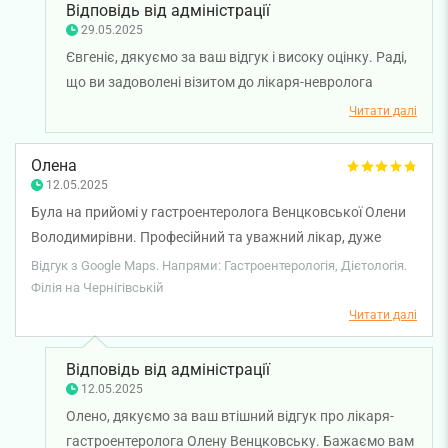
Відповідь від адміністрації
29.05.2025
Євгеніє, дякуємо за ваш відгук і високу оцінку. Раді,
що ви задоволені візитом до лікаря-невролога
Катерини Мартовицької. Бажаємо вам міцного
Читати далі
здоров'я!
Олена
12.05.2025
Була на прийомі у гастроентеролога Венцковської Олени
Володимирівни. Професійний та уважний лікар, дуже
задоволена консультацією. І в цілому, від клініки тільки
Відгук з Google Maps. Напрями: Гастроентерологія, Дієтологія.
приємні враження.
Філія на Чернігівській
Читати далі
Відповідь від адміністрації
12.05.2025
Олено, дякуємо за ваш втішний відгук про лікаря-
гастроентеролога Олену Венцковську. Бажаємо вам