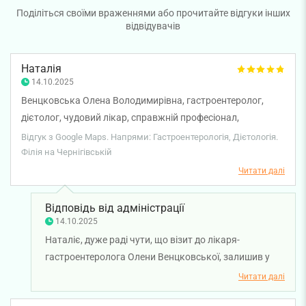
Поділіться своїми враженнями або прочитайте відгуки інших
відвідувачів
Наталія
14.10.2025
Венцковська Олена Володимирівна, гастроентеролог,
дієтолог, чудовий лікар, справжній професіонал,
надзвичайно приємна у спілкуванні і уважна до кожної
Відгук з Google Maps. Напрями: Гастроентерологія, Дієтологія.
деталі, дуже кваліфікована, консультаціями задоволена
Філія на Чернігівській
на всі 100%. Рекомендую!
Читати далі
Відповідь від адміністрації
14.10.2025
Наталіє, дуже раді чути, що візит до лікаря-
гастроентеролога Олени Венцковської, залишив у
вас позитивні враження. Дякуємо що відмітили
Читати далі
професійність та кваліфікацію лікаря. Бажаємо вам