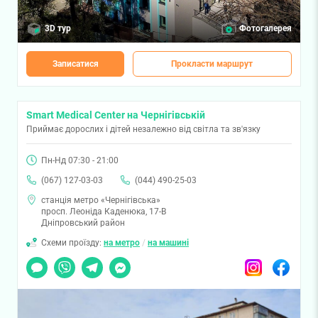
3D тур
Фотогалерея
Записатися
Прокласти маршрут
Smart Medical Center на Чернігівській
Приймає дорослих і дітей незалежно від світла та зв'язку
Пн-Нд 07:30 - 21:00
(067) 127-03-03
(044) 490-25-03
станція метро «Чернігівська»
просп. Леоніда Каденюка, 17-В
Дніпровський район
Схеми проїзду:
на метро
/
на машині
Чат
Viber
Telegram
Messenger
Instagram
Facebook