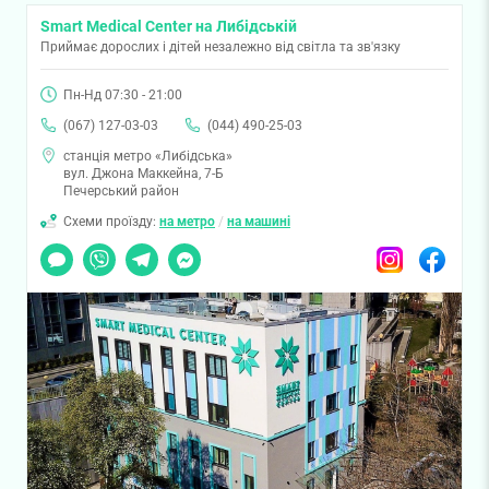
Smart Medical Center на Либідській
Приймає дорослих і дітей незалежно від світла та зв'язку
Пн-Нд 07:30 - 21:00
(067) 127-03-03
(044) 490-25-03
станція метро «Либідська»
вул. Джона Маккейна, 7-Б
Печерський район
Схеми проїзду:
на метро
/
на машині
Чат
Viber
Telegram
Messenger
Instagram
Facebook