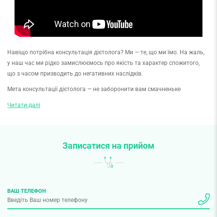
Навіщо потрібна консультація дієтолога? Ми — те, що ми їмо. На жаль,
у наш час ми рідко замислюємось про якість та характер спожитого,
що з часом призводить до негативних наслідків.
Мета консультації дієтолога — не заборонити вам смачненьке
і посадити на воду й вівсянку. Мета консультації дієтолога —
Читати далі
сформувати високий рівень здоров’я, забезпечити фізичну активність
та працездатність, збільшити тривалість життя.
Це допоможе захистити організм від інфекційних, онкологічних
Записатися на прийом
та інших захворювань, профілактувати різні обмінні порушення.
Коли записатись на консультацію дієтолога?
Лікар-дієтолог Смарт Медікал Центру
Олена Кищенко
радить
ВАШ ТЕЛЕФОН
записатись до дієтолога, якщо вам потрібно
налагодити звички харчування