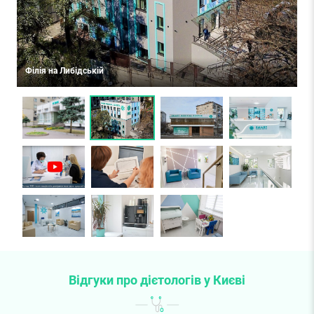
Філія на Либідській
Фі
Відгуки про дієтологів у Києві