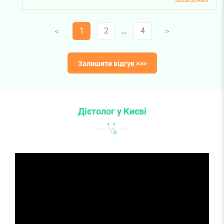
1
2
…
4
V
V
Залишити відгук >>>
Дієтолог у Києві