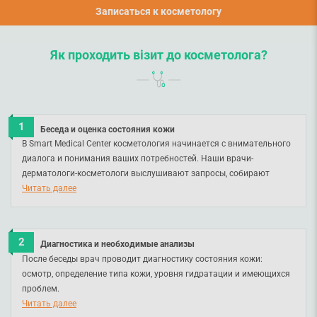
Записаться к косметологу
Як проходить візит до косметолога?
Беседа и оценка состояния кожи
В Smart Medical Center косметология начинается с внимательного
диалога и понимания ваших потребностей. Наши врачи-
дерматологи-косметологи выслушивают запросы, собирают
анамнез, уточняют повадки ухода и особенности вашей кожи.
Читать далее
Такой медицинский подход позволяет подобрать процедуры,
которые будут не только красивы по результату, но и безопасны
для здоровья.
Диагностика и необходимые анализы
После беседы врач проводит диагностику состояния кожи:
осмотр, определение типа кожи, уровня гидратации и имеющихся
проблем.
При необходимости вы можете сразу сдать необходимые
Читать далее