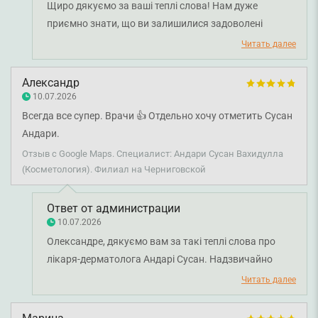
Щиро дякуємо за ваші теплі слова! Нам дуже
приємно знати, що ви залишилися задоволені
результатом лікування у лікаря-дерматовенеролога
Читать далее
Ксенії Трушкіної та високо оцінили її професійний
підхід. Бажаємо вам міцного здоров’я та гарного
Александр
самопочуття!
10.07.2026
Всегда все супер. Врачи 👍 Отдельно хочу отметить Сусан
Андари.
Отзыв с Google Maps. Специалист: Андари Сусан Вахидулла
(Косметология). Филиал на Черниговской
Ответ от администрации
10.07.2026
Олександре, дякуємо вам за такі теплі слова про
лікаря-дерматолога Андарі Сусан. Надзвичайно
цінно знати, що кожен ваш візит до нашої клініки
Читать далее
залишає позитивні враження, а робота лікарів
викликає довіру. Бажаємо вам міцного здоров'я!