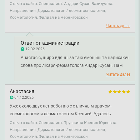
подробно: разбираем каждую проблему и ее причину. Не
Отзыв с сайта. Специалист: Андари Сусан Вахидулла.
поверхностно, а глубоко и изнутри. Очень люблю врача и
Направления: Дерматология / дерматоонкология,
Косметология. Филиал на Черниговской
искренне рекомендую от всего сердца. Отдельное спасибо
клинике за наличие листа ожидания - это действительно
Читать далее
помогает попасть к врачу, ведь график у него очень
плотный.
Ответ от администрации
12.02.2026
Анастасіє, щиро вдячні за такі емоційні та надихаючі
слова про лікаря-дерматолога Андарі Сусан. Нам
дуже приємно, що ви цінуєте комплексний підхід
Читать далее
лікаря та його уважність до деталей. Довготривала
довіра пацієнтів – найкраще підтвердження
Анастасия
професіоналізму. Бажаємо вам міцного здоров'я!
04.12.2025
Уже около двух лет работаю с отличным врачом-
косметологом и дерматологом Ксенией. Удалось
вылечить мое акне и поддерживать хорошее состояние
Отзыв с сайта. Специалист: Трушкина Ксения Юрьевна.
кожи. Врач всегда проконсультирует в удобное время и
Направления: Дерматология / дерматоонкология,
Косметология. Филиал на Черниговской
найдет решение вашей проблемы. Спасибо большое, с