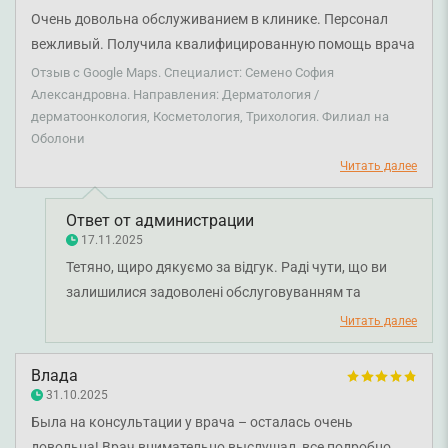
догляд, який дав помітний ефект уже з перших днів.
Очень довольна обслуживанием в клинике. Персонал
Професіоналізм, уважність і людяність – це саме те,
вежливый. Получила квалифицированную помощь врача
що ми цінуємо у наших спеціалістах, і чудово, що ви
Семено С.А. Спасибо.
Отзыв с Google Maps. Специалист: Семено София
це відчули. Бажаємо вам міцного здоров'я!
Александровна. Направления: Дерматология /
дерматоонкология, Косметология, Трихология. Филиал на
Оболони
Читать далее
Ответ от администрации
17.11.2025
Тетяно, щиро дякуємо за відгук. Раді чути, що ви
залишилися задоволені обслуговуванням та
відзначили ввічливість нашого персоналу. Приємно
Читать далее
знати, що допомога лікаря-дерматовенеролога Софії
Семено була для вас корисною та кваліфікованою.
Влада
Бажаємо вам міцного здоров'я!
31.10.2025
Была на консультации у врача – осталась очень
довольна! Врач внимательно выслушал, все подробно