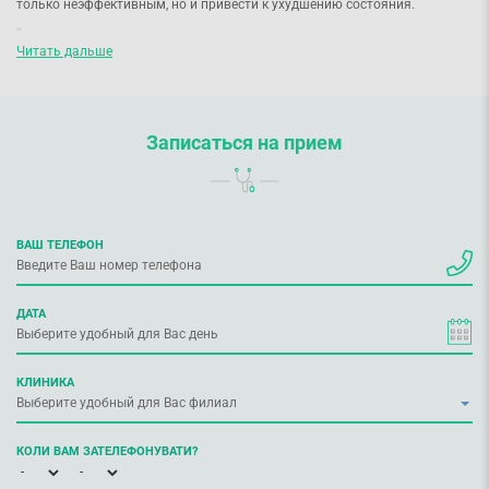
только неэффективным, но и привести к ухудшению состояния.
Рекламируемые средства часто не решают проблему, так как
Читать дальше
они не учитывают индивидуальные особенности кожи. Обсудите
с врачом-косметологом подбор косметических средств или
витаминный комплекс для кожи, чтобы избежать осложнений.
Записаться на прием
Проконсультируйтесь с врачом-косметологом, если у вас есть такие
проблемы:
акне, постакне;
ВАШ ТЕЛЕФОН
демодекоз, дерматит;
кожная сыпь, зуд, шелушение участков кожи;
ДАТА
отечность кожи, синяки под глазами;
излишняя пигментация, покраснения, воспалительные
процессы;
КЛИНИКА
фурункулы, угревая сыпь, гнойные образования;
послеоперационные и посттравматические рубцы;
КОЛИ ВАМ ЗАТЕЛЕФОНУВАТИ?
нежелательные волосы или выпадение волос;
жирная, сухая, комбинированная, чувствительная кожа;