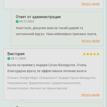
Вами мое лицо сияет.
Читать далее
Ответ от администрации
04.12.2025
Анастасіє, дякуємо вам за такий щирий та
натхненний відгук. Нам неймовірно приємно знати,
що лікар-дерматовенеролог Ксенія Трушкіна
Читать далее
допомогає вам рухатися до здорової та доглянутої
шкіри. Раді, що лікування акне дало чудові
Виктория
результати, а консультації та підтримка лікаря
28.11.2025
допомагають вам і надалі. Бажаємо вам міцного
Была на приеме у Андари Сусан Вахидулла. Очень
здоров'я!
благодарна врачу за эффективное лечение акне и
аккуратное удаление родинки. Все прошло комфортно,
Отзыв с Google Maps. Специалист: Андари Сусан Вахидулла.
результаты отличные. Рекомендую. Благодарю
Направления: Дерматология / дерматоонкология,
Косметология. Филиал на Черниговской
администраторам Валентине и Юлие за скорость и
четкую коммуникацию.
Читать далее