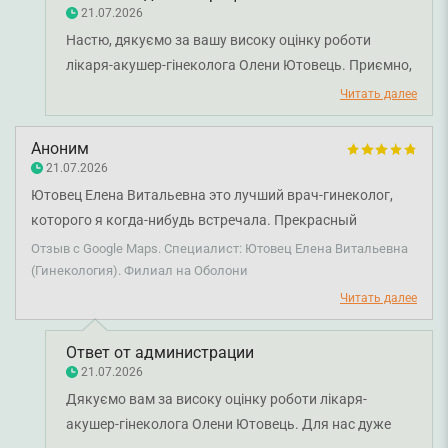
21.07.2026
Настю, дякуємо за вашу високу оцінку роботи
лікаря-акушер-гінеколога Олени Ютовець. Приємно,
що ви відзначили уважне ставлення,
Читать далее
доброзичливість і професійний підхід лікаря.
Бажаємо вам міцного здоров'я!
Аноним
21.07.2026
Ютовец Елена Витальевна это лучший врач-гинеколог,
которого я когда-нибудь встречала. Прекрасный
профессионал, с кротким и понятным, человечным
Отзыв с Google Maps. Специалист: Ютовец Елена Витальевна
подходом. Благодаря ей, я больше не боюсь ходить к
(Гинекология). Филиал на Оболони
гинекологу. Спасибо!
Читать далее
Ответ от администрации
21.07.2026
Дякуємо вам за високу оцінку роботи лікаря-
акушер-гінеколога Олени Ютовець. Для нас дуже