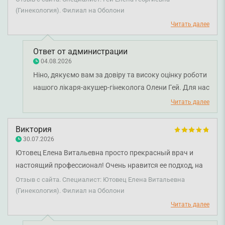
в поиске своего гинеколога, рекомендую уверенно.
(Гинекология). Филиал на Оболони
Читать далее
Ответ от администрации
04.08.2026
Ніно, дякуємо вам за довіру та високу оцінку роботи
нашого лікаря-акушер-гінеколога Олени Гей. Для нас
важливо, щоб кожна пацієнтка почувалася
Читать далее
комфортно під час прийому, отримувала уважний
огляд і вичерпні відповіді на всі свої запитання.
Виктория
Бажаємо вам міцного здоров'я!
30.07.2026
Ютовец Елена Витальевна просто прекрасный врач и
настоящий профессионал! Очень нравится ее подход, на
приеме чувствуешь максимально комфортно, нет
Отзыв с сайта. Специалист: Ютовец Елена Витальевна
никакого ощущения напряжения или неудобства.
(Гинекология). Филиал на Оболони
Большое спасибо за вашу работу!
Читать далее