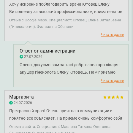
зрозумілі пояснення й відповіді на всі свої запитання.
Хочу искренне поблагодарить врача Ютовец Елену
Бажаємо вам міцного здоров'я!
Витальевну за высокий профессионализм, внимательное
отношение и человечность. На приеме я чувствовала себя
Отзыв с Google Maps. Специалист: Ютовец Елена Витальевна
спокойно и комфортно, ведь врач внимательно
(Гинекология). Филиал на Оболони
выслушала, подробно ответила на все вопросы и все
Читать далее
объяснила. Видно, что Елена Витальевна — компетентный
специалист, действительно заботящийся о своих
Ответ от администрации
пациентах. Очень благодарна за отзывчивость,
27.07.2026
тактичность и качественную медицинскую помощь.
Олено, дякуємо вам за такі добрі слова про лікаря-
Искренне рекомендую всем, кто ищет внимательного,
акушер гінеколога Олену Ютовець. Нам приємно
опытного и ответственного врача!
знати, що візит залишив у вас позитивні враження, а
Читать далее
спілкування з лікарем було комфортним і
довірливим. Уважне вислуховування, зрозумілі
Маргарита
пояснення та індивідуальний підхід є важливими
24.07.2026
складовими якісної медичної допомоги. Бажаємо
Прекрасный врач! Очень приятна в коммуникации и
вам міцного здоров'я!
понятно все объясняет. На приеме очень комфортно себя
чувствовала, была 3 раза именно у Масловой Татьяны и
Отзыв с сайта. Специалист: Маслова Татьяна Олеговна