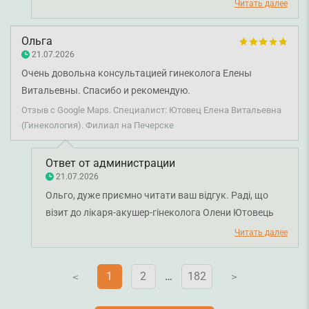
цінно, що ви відзначили не лише її професійні знання,
Читать далее
а й уважне, делікатне ставлення до пацієнта.
Бажаємо вам міцного здоров'я!
Ольга
21.07.2026
Очень довольна консультацией гинеколога Елены
Витальевны. Спасибо и рекомендую.
Отзыв с Google Maps. Специалист: Ютовец Елена Витальевна
(Гинекология). Филиал на Печерске
Ответ от администрации
21.07.2026
Ольго, дуже приємно читати ваш відгук. Раді, що
візит до лікаря-акушер-гінеколога Олени Ютовець
залишив у вас гарне враження, а консультація була
Читать далее
корисною та комфортною. Бажаємо вам міцного
здоров'я!
1
2
…
182
V
V