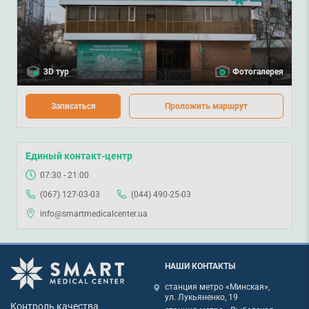
3D тур
Фотогалерея
Записаться
Проложить маршрут
Единый контакт-центр
07:30 - 21:00
(067) 127-03-03
(044) 490-25-03
info@smartmedicalcenter.ua
НАШИ КОНТАКТЫ
станция метро «Минская»,
ул. Лукьяненко, 19
Контроль качества