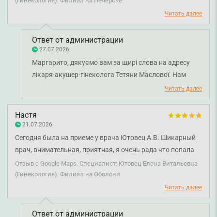
однозначно, если потребуется консультация гинеколога,
(Гинекология). Филиал на Печерске
пойду к ней. Наслушалась комплиментов больше, чем за
Читать далее
всю свою жизнь.
Ответ от администрации
27.07.2026
Маргарито, дякуємо вам за щирі слова на адресу
лікаря-акушер-гінеколога Тетяни Маслової. Нам
радісно знати, що під час прийомів ви відчували себе
Читать далее
комфортно, отримували зрозумілі відповіді та
підтримку. Бажаємо вам міцного здоров’я!
Настя
21.07.2026
Сегодня была на приеме у врача Ютовец А.В. Шикарный
врач, внимательная, приятная, я очень рада что попала
именно к ней!!! Спасибо!!!!!
Отзыв с Google Maps. Специалист: Ютовец Елена Витальевна
(Гинекология). Филиал на Оболони
Читать далее
Ответ от администрации