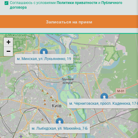
Соглашаюсь с условиями
Политики приватности
и
Публичного
договора
Записаться на прием
+
−
м. Минская, ул. Лукьяненко, 19
м. Черниговская, просп. Каденюка, 17-
м. Лыбедская, ул. Маккейна, 7-Б