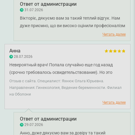
Ответ от администрации
31.07.2026
Вікторіє, дякуємо вам за такий теплий відгук. Нам
дуже приємно, що ви високо оцінили професіоналізм
лікаря-акушер-гінеколога Олени Ютовець та її
Читать далее
уважний підхід до пацієнтів. Ми раді, що під час
прийому ви почувалися спокійно, комфортно й у
Анна
довірливій атмосфері, адже саме це є важливою
28.07.2026
складовою якісної медичної допомоги. Бажаємо вам
Невероятный врач! Попала случайно еще год назад
міцного здоров'я!
(срочно требовалось освидетельствование). Но это
впервые, когда столь спокойно, приятно и дружелюбно
Отзыв с сайта. Специалист: Яхнюк Ольга Юрьевна.
прошел визит. Теперь пришла с беременностью и
Направления: Гинекология, Ведение беременности. Филиал
на Оболони
желанием, чтобы именно этот врач ее вела! Муж
присутствовал на УЗИ и сказал также, что ну очень
Читать далее
приятный врач. Я, как человек с тревожным
расстройством, абсолютно рекомендую Ольгу Юрьевну,
Ответ от администрации
если хотите, чтобы визит к гинекологу был спокойным и
29.07.2026
перед дверью вас не трясло, а наоборот была улыбка.
Анно, дуже дякуємо вам за довіру та такий