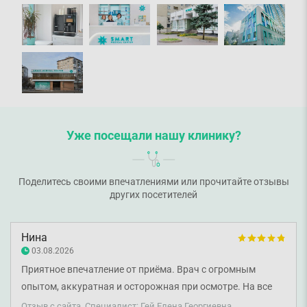
Уже посещали нашу клинику?
Поделитесь своими впечатлениями или прочитайте отзывы
других посетителей
Нина
03.08.2026
Приятное впечатление от приёма. Врач с огромным
опытом, аккуратная и осторожная при осмотре. На все
мои вопросы я получила исчерпывающий ответ. Если вы
Отзыв с сайта. Специалист: Гей Елена Георгиевна