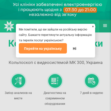
НАПРАВЛЕНИЯ
ВРАЧИ
(067) 127-03-03
ПОИСК
ЕЩЁ
×
Ми помітили, що ви зайшли на російську версію
сайту. Бажаєте переглянути актуальну інформацію
Кольпоскопия шейки
та перелік послуг українською?
Перейти на українську
Ні
матки
Кольпоскоп с видеосистемой МК 300, Украина
Забор анализов на
Диагностика на
7 дней в неделю
месте
современном
оборудовании