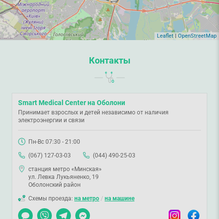
Leaflet
|
OpenStreetMap
Контакты
Smart Medical Center на Оболони
Принимает взрослых и детей независимо от наличия
электроэнергии и связи
Пн-Вс 07:30 - 21:00
(067) 127-03-03
(044) 490-25-03
станция метро «Минская»
ул. Левка Лукьяненко, 19
Оболонский район
Схемы проезда:
на метро
/
на машине
Чат
Viber
Telegram
Messenger
Instagram
Facebook