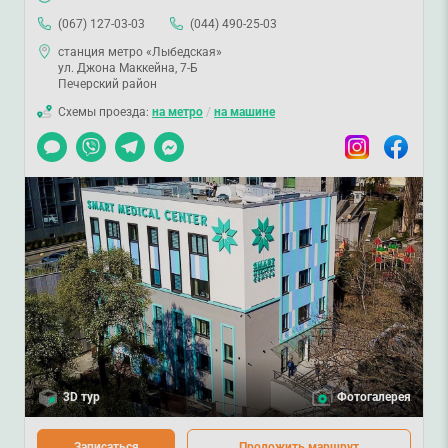
(067) 127-03-03
(044) 490-25-03
станция метро «Лыбедская»
ул. Джона Маккейна, 7-Б
Печерский район
Схемы проезда:
на метро
/
на машине
Чат
Viber
Telegram
Messenger
Instagram
Facebook
3D тур
Фотогалерея
Записаться
Проложить маршрут